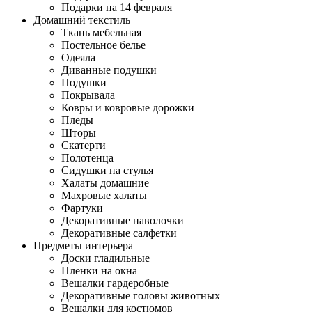
Подарки на 14 февраля
Домашний текстиль
Ткань мебельная
Постельное белье
Одеяла
Диванные подушки
Подушки
Покрывала
Ковры и ковровые дорожки
Пледы
Шторы
Скатерти
Полотенца
Сидушки на стулья
Халаты домашние
Махровые халаты
Фартуки
Декоративные наволочки
Декоративные салфетки
Предметы интерьера
Доски гладильные
Пленки на окна
Вешалки гардеробные
Декоративные головы животных
Вешалки для костюмов