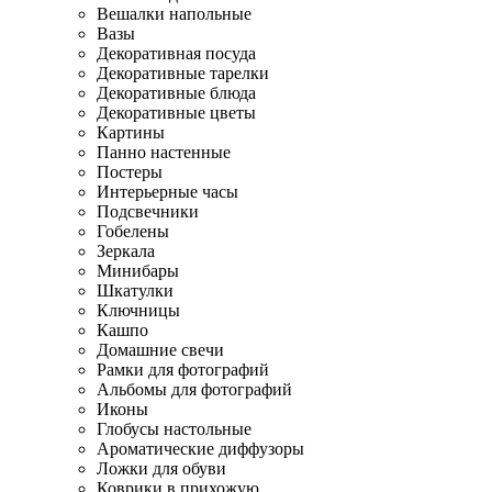
Вешалки напольные
Вазы
Декоративная посуда
Декоративные тарелки
Декоративные блюда
Декоративные цветы
Картины
Панно настенные
Постеры
Интерьерные часы
Подсвечники
Гобелены
Зеркала
Минибары
Шкатулки
Ключницы
Кашпо
Домашние свечи
Рамки для фотографий
Альбомы для фотографий
Иконы
Глобусы настольные
Ароматические диффузоры
Ложки для обуви
Коврики в прихожую