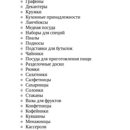
Графины
Декантеры
Кружки
Кухонные принадлежности
Ланчбоксы
Медная посуда
Наборы для специй
Пиалы
Подносы
Подставки для бутылок
Чайники
Посуда для приготовления пищи
Разделочные доски
Рюмки
Салатники
Салфетницы
Сахарницы
Солонки
Стаканы
Вазы для фруктов
Конфетницы
Кофейники
Кувшины
Менажницы
Кассероли