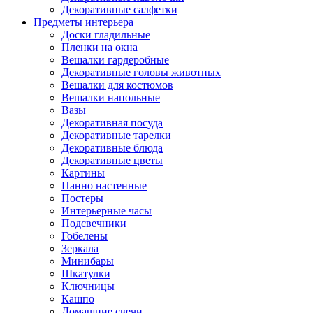
Декоративные салфетки
Предметы интерьера
Доски гладильные
Пленки на окна
Вешалки гардеробные
Декоративные головы животных
Вешалки для костюмов
Вешалки напольные
Вазы
Декоративная посуда
Декоративные тарелки
Декоративные блюда
Декоративные цветы
Картины
Панно настенные
Постеры
Интерьерные часы
Подсвечники
Гобелены
Зеркала
Минибары
Шкатулки
Ключницы
Кашпо
Домашние свечи