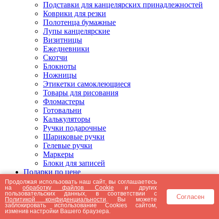
Подставки для канцелярских принадлежностей
Коврики для резки
Полотенца бумажные
Лупы канцелярские
Визитницы
Ежедневники
Скотчи
Блокноты
Ножницы
Этикетки самоклеющиеся
Товары для рисования
Фломастеры
Готовальни
Калькуляторы
Ручки подарочные
Шариковые ручки
Гелевые ручки
Маркеры
Блоки для записей
Подарки по цене
Подарки от 5000 рублей
Продолжая использовать наш сайт, вы соглашаетесь
на
обработку файлов Cookie
и других
Подарки до 5000 рублей
пользовательских данных, в соответствии с
Согласен
Подарки до 3000 рублей
Политикой конфиденциальности
. Вы можете
заблокировать использование Cookies сайтом,
Подарки до 2000 рублей
изменив настройки Вашего браузера.
Подарки до 1000 рублей