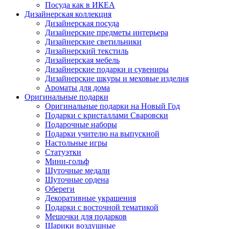
Посуда как в ИКЕА
Дизайнерская коллекция
Дизайнерская посуда
Дизайнерские предметы интерьера
Дизайнерские светильники
Дизайнерский текстиль
Дизайнерская мебель
Дизайнерские подарки и сувениры
Дизайнерские шкуры и меховые изделия
Ароматы для дома
Оригинальные подарки
Оригинальные подарки на Новый Год
Подарки с кристаллами Сваровски
Подарочные наборы
Подарки учителю на выпускной
Настольные игры
Статуэтки
Мини-гольф
Шуточные медали
Шуточные ордена
Обереги
Декоративные украшения
Подарки с восточной тематикой
Мешочки для подарков
Шарики воздушные