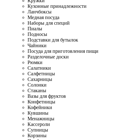
Кружки
Кухонные принадлежности
Ланчбоксы
Медная посуда
Наборы для специй
Пиалы
Подносы
Подставки для бутылок
Чайники
Посуда для приготовления пищи
Разделочные доски
Рюмки
Салатники
Салфетницы
Сахарницы
Солонки
Стаканы
Вазы для фруктов
Конфетницы
Кофейники
Кувшины
Менажницы
Кассероли
Супницы
Корзины