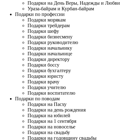
Подарки на День Веры, Надежды и Любви
Ураза-байрам и Курбан-байрам
Подарки по профессии
Подарки морякам
Подарки трейдерам
Подарки шефу
Подарки бизнесмену
Подарки руководителю
Подарки начальнику
Подарки начальнице
Подарки директору
Подарки боссу
Подарки бухгалтеру
Подарки юристу
Подарки врачу
Подарки учителю
Подарки воспитателю
Подарки по поводам
Подарки на Пасху
Подарки на день рождения
Подарки на юбилей
Подарки на 1 сентября
Подарки на новоселье
Подарки на свадьбу
Подарки на годовщину свадьбы