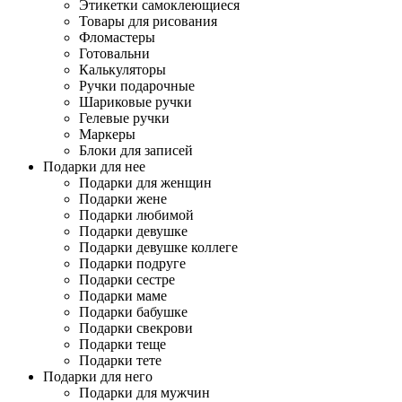
Этикетки самоклеющиеся
Товары для рисования
Фломастеры
Готовальни
Калькуляторы
Ручки подарочные
Шариковые ручки
Гелевые ручки
Маркеры
Блоки для записей
Подарки для нее
Подарки для женщин
Подарки жене
Подарки любимой
Подарки девушке
Подарки девушке коллеге
Подарки подруге
Подарки сестре
Подарки маме
Подарки бабушке
Подарки свекрови
Подарки теще
Подарки тете
Подарки для него
Подарки для мужчин