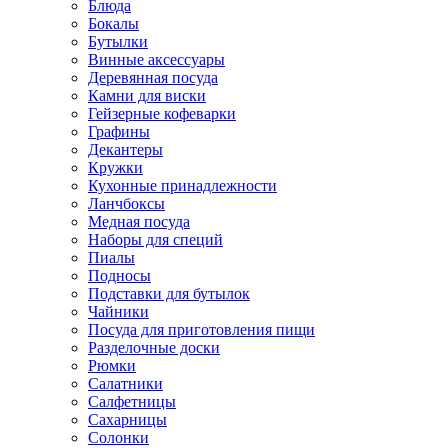
Блюда
Бокалы
Бутылки
Винные аксессуары
Деревянная посуда
Камни для виски
Гейзерные кофеварки
Графины
Декантеры
Кружки
Кухонные принадлежности
Ланчбоксы
Медная посуда
Наборы для специй
Пиалы
Подносы
Подставки для бутылок
Чайники
Посуда для приготовления пищи
Разделочные доски
Рюмки
Салатники
Салфетницы
Сахарницы
Солонки