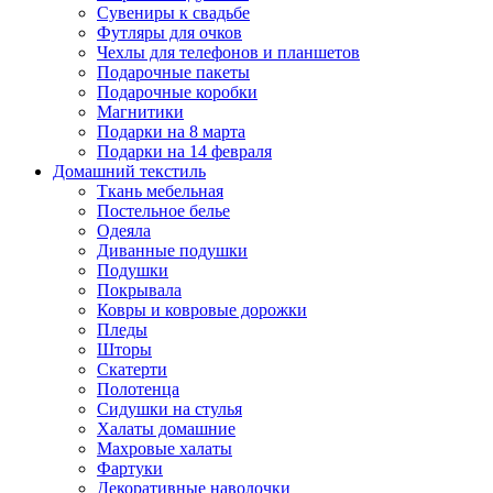
Сувениры к свадьбе
Футляры для очков
Чехлы для телефонов и планшетов
Подарочные пакеты
Подарочные коробки
Магнитики
Подарки на 8 марта
Подарки на 14 февраля
Домашний текстиль
Ткань мебельная
Постельное белье
Одеяла
Диванные подушки
Подушки
Покрывала
Ковры и ковровые дорожки
Пледы
Шторы
Скатерти
Полотенца
Сидушки на стулья
Халаты домашние
Махровые халаты
Фартуки
Декоративные наволочки