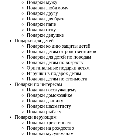
Подарки мужу
Подарки любимому
Подарки другу
Подарки для брата
Подарки папе
Подарки отцу
Подарки дедушке
Подарки для детей
Подарки ко дню защиты детей
Подарки детям от родственников
Подарки для детей по поводам
Подарки детям по возрасту
Оригинальные подарки детям
Игрушки в подарок детям
Подарки детям по стоимости
Подарки по интересам
Подарки госслужащему
Подарки домохозяйке
Подарки дачнику
Подарки шахматисту
Подарки рыбаку
Подарки верующим
Подарки христианам
Подарки на рождество
Подарки мусульманам