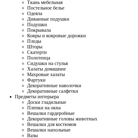
Ткань мебельная
Постельное белье
Одеяла
Диванные подушки
Подушки
Покрывала
Ковры и ковровые дорожки
Пледы
Шторы
Скатерти
Полотенца
Сидушки на стулья
Халаты домашние
Махровые халаты
Фартуки
Декоративные наволочки
Декоративные салфетки
Предметы интерьера
Доски гладильные
Пленки на окна
Вешалки гардеробные
Декоративные головы животных
Вешалки для костюмов
Вешалки напольные
Вазы