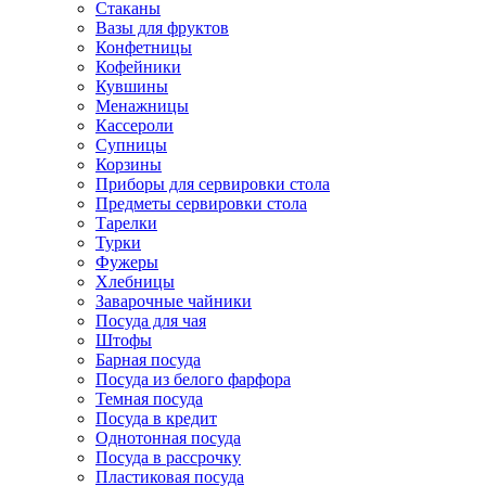
Стаканы
Вазы для фруктов
Конфетницы
Кофейники
Кувшины
Менажницы
Кассероли
Супницы
Корзины
Приборы для сервировки стола
Предметы сервировки стола
Тарелки
Турки
Фужеры
Хлебницы
Заварочные чайники
Посуда для чая
Штофы
Барная посуда
Посуда из белого фарфора
Темная посуда
Посуда в кредит
Однотонная посуда
Посуда в рассрочку
Пластиковая посуда