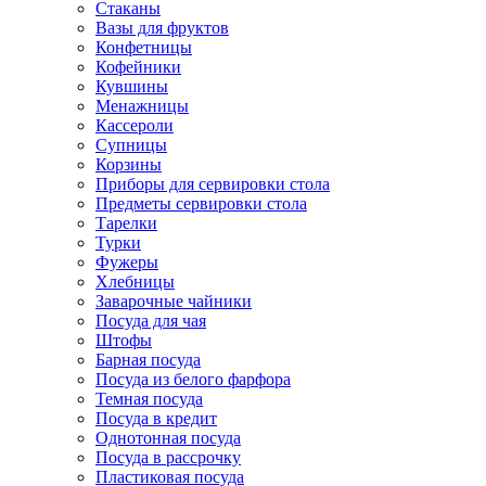
Стаканы
Вазы для фруктов
Конфетницы
Кофейники
Кувшины
Менажницы
Кассероли
Супницы
Корзины
Приборы для сервировки стола
Предметы сервировки стола
Тарелки
Турки
Фужеры
Хлебницы
Заварочные чайники
Посуда для чая
Штофы
Барная посуда
Посуда из белого фарфора
Темная посуда
Посуда в кредит
Однотонная посуда
Посуда в рассрочку
Пластиковая посуда