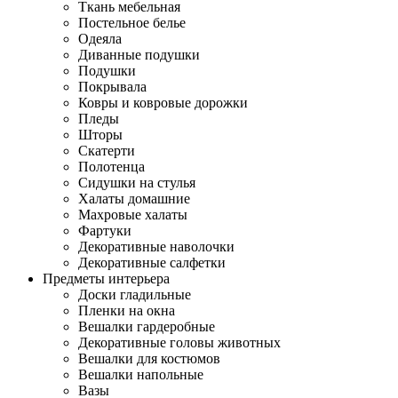
Ткань мебельная
Постельное белье
Одеяла
Диванные подушки
Подушки
Покрывала
Ковры и ковровые дорожки
Пледы
Шторы
Скатерти
Полотенца
Сидушки на стулья
Халаты домашние
Махровые халаты
Фартуки
Декоративные наволочки
Декоративные салфетки
Предметы интерьера
Доски гладильные
Пленки на окна
Вешалки гардеробные
Декоративные головы животных
Вешалки для костюмов
Вешалки напольные
Вазы