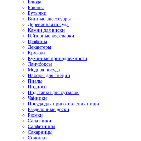
Блюда
Бокалы
Бутылки
Винные аксессуары
Деревянная посуда
Камни для виски
Гейзерные кофеварки
Графины
Декантеры
Кружки
Кухонные принадлежности
Ланчбоксы
Медная посуда
Наборы для специй
Пиалы
Подносы
Подставки для бутылок
Чайники
Посуда для приготовления пищи
Разделочные доски
Рюмки
Салатники
Салфетницы
Сахарницы
Солонки