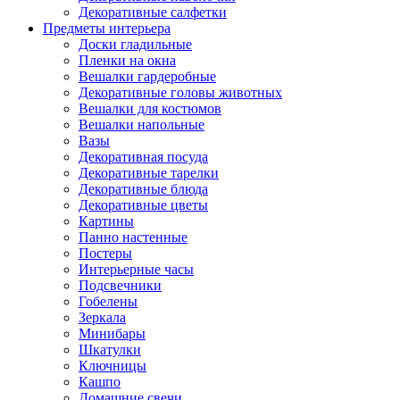
Декоративные салфетки
Предметы интерьера
Доски гладильные
Пленки на окна
Вешалки гардеробные
Декоративные головы животных
Вешалки для костюмов
Вешалки напольные
Вазы
Декоративная посуда
Декоративные тарелки
Декоративные блюда
Декоративные цветы
Картины
Панно настенные
Постеры
Интерьерные часы
Подсвечники
Гобелены
Зеркала
Минибары
Шкатулки
Ключницы
Кашпо
Домашние свечи