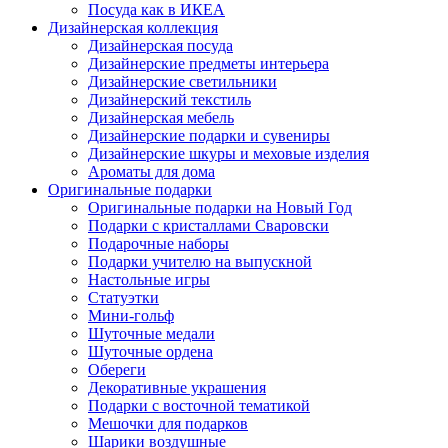
Посуда как в ИКЕА
Дизайнерская коллекция
Дизайнерская посуда
Дизайнерские предметы интерьера
Дизайнерские светильники
Дизайнерский текстиль
Дизайнерская мебель
Дизайнерские подарки и сувениры
Дизайнерские шкуры и меховые изделия
Ароматы для дома
Оригинальные подарки
Оригинальные подарки на Новый Год
Подарки с кристаллами Сваровски
Подарочные наборы
Подарки учителю на выпускной
Настольные игры
Статуэтки
Мини-гольф
Шуточные медали
Шуточные ордена
Обереги
Декоративные украшения
Подарки с восточной тематикой
Мешочки для подарков
Шарики воздушные