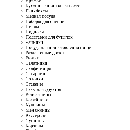
Кружки
Кухонные принадлежности
Ланчбоксы
Медная посуда
Наборы для специй
Пиалы
Подносы
Подставки для бутылок
Чайники
Посуда для приготовления пищи
Разделочные доски
Рюмки
Салатники
Салфетницы
Сахарницы
Солонки
Стаканы
Вазы для фруктов
Конфетницы
Кофейники
Кувшины
Менажницы
Кассероли
Супницы
Корзины