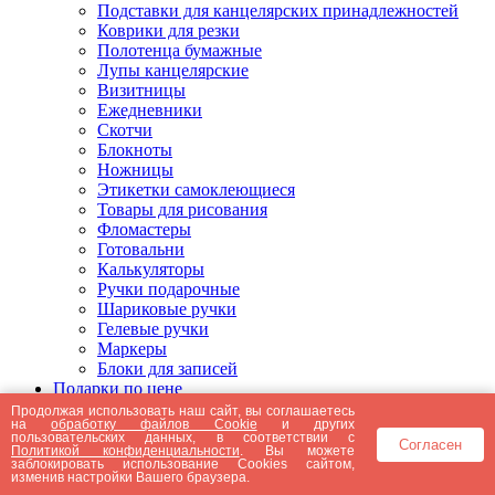
Подставки для канцелярских принадлежностей
Коврики для резки
Полотенца бумажные
Лупы канцелярские
Визитницы
Ежедневники
Скотчи
Блокноты
Ножницы
Этикетки самоклеющиеся
Товары для рисования
Фломастеры
Готовальни
Калькуляторы
Ручки подарочные
Шариковые ручки
Гелевые ручки
Маркеры
Блоки для записей
Подарки по цене
Подарки от 5000 рублей
Продолжая использовать наш сайт, вы соглашаетесь
на
обработку файлов Cookie
и других
Подарки до 5000 рублей
пользовательских данных, в соответствии с
Согласен
Подарки до 3000 рублей
Политикой конфиденциальности
. Вы можете
заблокировать использование Cookies сайтом,
Подарки до 2000 рублей
изменив настройки Вашего браузера.
Подарки до 1000 рублей