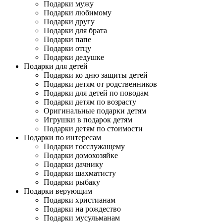
Подарки мужу
Подарки любимому
Подарки другу
Подарки для брата
Подарки папе
Подарки отцу
Подарки дедушке
Подарки для детей
Подарки ко дню защиты детей
Подарки детям от родственников
Подарки для детей по поводам
Подарки детям по возрасту
Оригинальные подарки детям
Игрушки в подарок детям
Подарки детям по стоимости
Подарки по интересам
Подарки госслужащему
Подарки домохозяйке
Подарки дачнику
Подарки шахматисту
Подарки рыбаку
Подарки верующим
Подарки христианам
Подарки на рождество
Подарки мусульманам