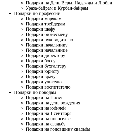
Подарки на День Веры, Надежды и Любви
Ураза-байрам и Курбан-байрам
Подарки по профессии
Подарки морякам
Подарки трейдерам
Подарки шефу
Подарки бизнесмену
Подарки руководителю
Подарки начальнику
Подарки начальнице
Подарки директору
Подарки боссу
Подарки бухгалтеру
Подарки юристу
Подарки врачу
Подарки учителю
Подарки воспитателю
Подарки по поводам
Подарки на Пасху
Подарки на день рождения
Подарки на юбилей
Подарки на 1 сентября
Подарки на новоселье
Подарки на свадьбу
Подарки на годовщину свадьбы