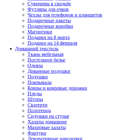
Сувениры к свадьбе
Футляры для очков
Чехлы для телефонов и планшетов
Подарочные пакеты
Подарочные коробки
Магнитики
Подарки на 8 марта
Подарки на 14 февраля
Домашний текстиль
Ткань мебельная
Постельное белье
Одеяла
Диванные подушки
Подушки
Покрывала
Ковры и ковровые дорожки
Пледы
Шторы
Скатерти
Полотенца
Сидушки на стулья
Халаты домашние
Махровые халаты
Фартуки
Декоративные наволочки