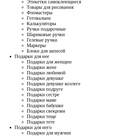
Этикетки самоклеющиеся
Товары для рисования
Фломастеры
Готовальни
Калькуляторы
Ручки подарочные
Шариковые ручки
Гелевые ручки
Маркеры
Блоки для записей
Подарки для нее
Подарки для женщин
Подарки жене
Подарки любимой
Подарки девушке
Подарки девушке коллеге
Подарки подруге
Подарки сестре
Подарки маме
Подарки бабушке
Подарки свекрови
Подарки теще
Подарки тете
Подарки для него
Подарки для мужчин