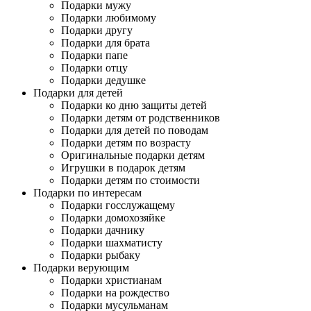
Подарки мужу
Подарки любимому
Подарки другу
Подарки для брата
Подарки папе
Подарки отцу
Подарки дедушке
Подарки для детей
Подарки ко дню защиты детей
Подарки детям от родственников
Подарки для детей по поводам
Подарки детям по возрасту
Оригинальные подарки детям
Игрушки в подарок детям
Подарки детям по стоимости
Подарки по интересам
Подарки госслужащему
Подарки домохозяйке
Подарки дачнику
Подарки шахматисту
Подарки рыбаку
Подарки верующим
Подарки христианам
Подарки на рождество
Подарки мусульманам