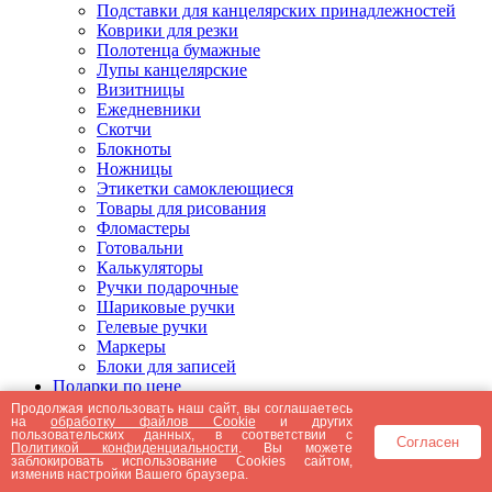
Подставки для канцелярских принадлежностей
Коврики для резки
Полотенца бумажные
Лупы канцелярские
Визитницы
Ежедневники
Скотчи
Блокноты
Ножницы
Этикетки самоклеющиеся
Товары для рисования
Фломастеры
Готовальни
Калькуляторы
Ручки подарочные
Шариковые ручки
Гелевые ручки
Маркеры
Блоки для записей
Подарки по цене
Подарки от 5000 рублей
Продолжая использовать наш сайт, вы соглашаетесь
на
обработку файлов Cookie
и других
Подарки до 5000 рублей
пользовательских данных, в соответствии с
Согласен
Подарки до 3000 рублей
Политикой конфиденциальности
. Вы можете
заблокировать использование Cookies сайтом,
Подарки до 2000 рублей
изменив настройки Вашего браузера.
Подарки до 1000 рублей