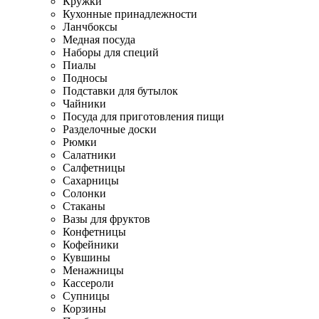
Кружки
Кухонные принадлежности
Ланчбоксы
Медная посуда
Наборы для специй
Пиалы
Подносы
Подставки для бутылок
Чайники
Посуда для приготовления пищи
Разделочные доски
Рюмки
Салатники
Салфетницы
Сахарницы
Солонки
Стаканы
Вазы для фруктов
Конфетницы
Кофейники
Кувшины
Менажницы
Кассероли
Супницы
Корзины