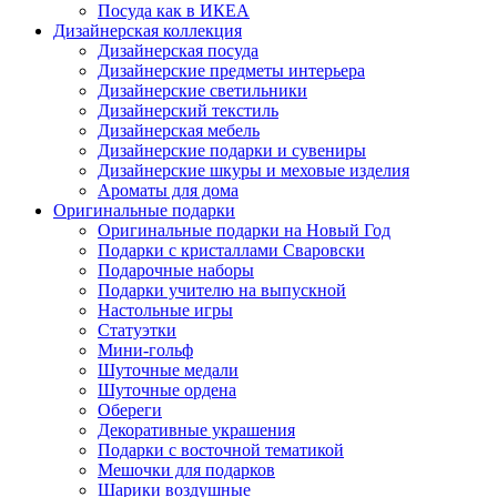
Посуда как в ИКЕА
Дизайнерская коллекция
Дизайнерская посуда
Дизайнерские предметы интерьера
Дизайнерские светильники
Дизайнерский текстиль
Дизайнерская мебель
Дизайнерские подарки и сувениры
Дизайнерские шкуры и меховые изделия
Ароматы для дома
Оригинальные подарки
Оригинальные подарки на Новый Год
Подарки с кристаллами Сваровски
Подарочные наборы
Подарки учителю на выпускной
Настольные игры
Статуэтки
Мини-гольф
Шуточные медали
Шуточные ордена
Обереги
Декоративные украшения
Подарки с восточной тематикой
Мешочки для подарков
Шарики воздушные