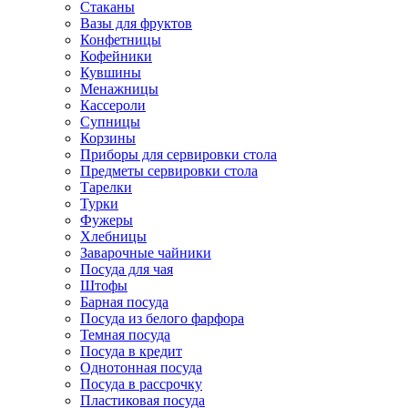
Стаканы
Вазы для фруктов
Конфетницы
Кофейники
Кувшины
Менажницы
Кассероли
Супницы
Корзины
Приборы для сервировки стола
Предметы сервировки стола
Тарелки
Турки
Фужеры
Хлебницы
Заварочные чайники
Посуда для чая
Штофы
Барная посуда
Посуда из белого фарфора
Темная посуда
Посуда в кредит
Однотонная посуда
Посуда в рассрочку
Пластиковая посуда