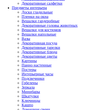
Декоративные салфетки
Предметы интерьера
Доски гладильные
Пленки на окна
Вешалки гардеробные
Декоративные головы животных
Вешалки для костюмов
Вешалки напольные
Вазы
Декоративная посуда
Декоративные тарелки
Декоративные блюда
Декоративные цветы
Картины
Панно настенные
Постеры
Интерьерные часы
Подсвечники
Гобелены
Зеркала
Минибары
Шкатулки
Ключницы
Кашпо
Домашние свечи