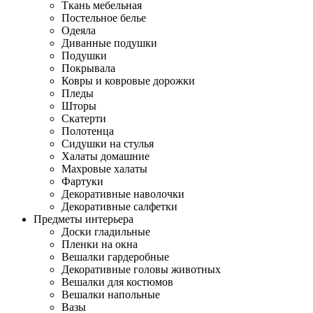
Ткань мебельная
Постельное белье
Одеяла
Диванные подушки
Подушки
Покрывала
Ковры и ковровые дорожки
Пледы
Шторы
Скатерти
Полотенца
Сидушки на стулья
Халаты домашние
Махровые халаты
Фартуки
Декоративные наволочки
Декоративные салфетки
Предметы интерьера
Доски гладильные
Пленки на окна
Вешалки гардеробные
Декоративные головы животных
Вешалки для костюмов
Вешалки напольные
Вазы