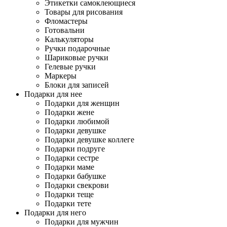
Этикетки самоклеющиеся
Товары для рисования
Фломастеры
Готовальни
Калькуляторы
Ручки подарочные
Шариковые ручки
Гелевые ручки
Маркеры
Блоки для записей
Подарки для нее
Подарки для женщин
Подарки жене
Подарки любимой
Подарки девушке
Подарки девушке коллеге
Подарки подруге
Подарки сестре
Подарки маме
Подарки бабушке
Подарки свекрови
Подарки теще
Подарки тете
Подарки для него
Подарки для мужчин