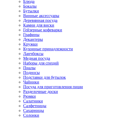
Блюда
Бокалы
Бутылки
Винные аксессуары
Деревянная посуда
Камни для виски
Гейзерные кофеварки
Графины
Декантеры
Кружки
Кухонные принадлежности
Ланчбоксы
Медная посуда
Наборы для специй
Пиалы
Подносы
Подставки для бутылок
Чайники
Посуда для приготовления пищи
Разделочные доски
Рюмки
Салатники
Салфетницы
Сахарницы
Солонки