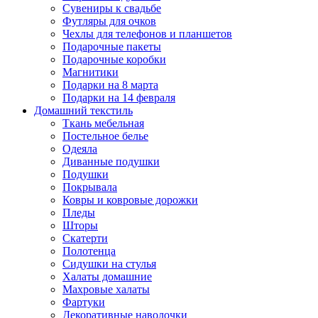
Сувениры к свадьбе
Футляры для очков
Чехлы для телефонов и планшетов
Подарочные пакеты
Подарочные коробки
Магнитики
Подарки на 8 марта
Подарки на 14 февраля
Домашний текстиль
Ткань мебельная
Постельное белье
Одеяла
Диванные подушки
Подушки
Покрывала
Ковры и ковровые дорожки
Пледы
Шторы
Скатерти
Полотенца
Сидушки на стулья
Халаты домашние
Махровые халаты
Фартуки
Декоративные наволочки