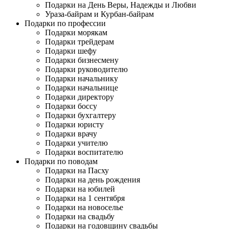
Подарки на День Веры, Надежды и Любви
Ураза-байрам и Курбан-байрам
Подарки по профессии
Подарки морякам
Подарки трейдерам
Подарки шефу
Подарки бизнесмену
Подарки руководителю
Подарки начальнику
Подарки начальнице
Подарки директору
Подарки боссу
Подарки бухгалтеру
Подарки юристу
Подарки врачу
Подарки учителю
Подарки воспитателю
Подарки по поводам
Подарки на Пасху
Подарки на день рождения
Подарки на юбилей
Подарки на 1 сентября
Подарки на новоселье
Подарки на свадьбу
Подарки на годовщину свадьбы