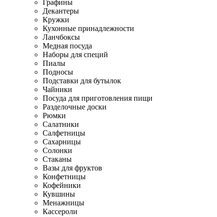
Графины
Декантеры
Кружки
Кухонные принадлежности
Ланчбоксы
Медная посуда
Наборы для специй
Пиалы
Подносы
Подставки для бутылок
Чайники
Посуда для приготовления пищи
Разделочные доски
Рюмки
Салатники
Салфетницы
Сахарницы
Солонки
Стаканы
Вазы для фруктов
Конфетницы
Кофейники
Кувшины
Менажницы
Кассероли