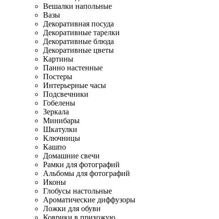
Вешалки напольные
Вазы
Декоративная посуда
Декоративные тарелки
Декоративные блюда
Декоративные цветы
Картины
Панно настенные
Постеры
Интерьерные часы
Подсвечники
Гобелены
Зеркала
Минибары
Шкатулки
Ключницы
Кашпо
Домашние свечи
Рамки для фотографий
Альбомы для фотографий
Иконы
Глобусы настольные
Ароматические диффузоры
Ложки для обуви
Коврики в прихожую