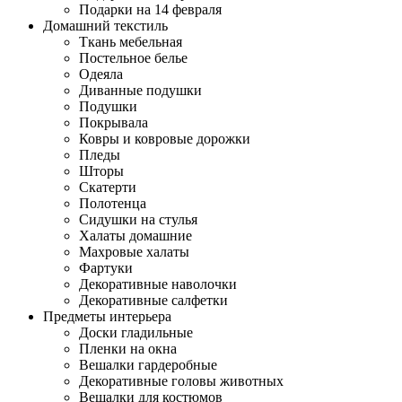
Подарки на 14 февраля
Домашний текстиль
Ткань мебельная
Постельное белье
Одеяла
Диванные подушки
Подушки
Покрывала
Ковры и ковровые дорожки
Пледы
Шторы
Скатерти
Полотенца
Сидушки на стулья
Халаты домашние
Махровые халаты
Фартуки
Декоративные наволочки
Декоративные салфетки
Предметы интерьера
Доски гладильные
Пленки на окна
Вешалки гардеробные
Декоративные головы животных
Вешалки для костюмов