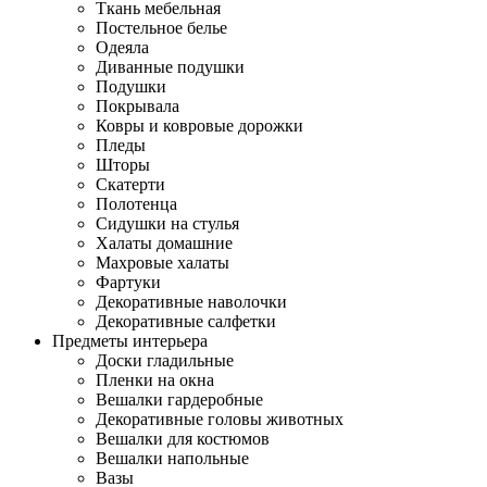
Ткань мебельная
Постельное белье
Одеяла
Диванные подушки
Подушки
Покрывала
Ковры и ковровые дорожки
Пледы
Шторы
Скатерти
Полотенца
Сидушки на стулья
Халаты домашние
Махровые халаты
Фартуки
Декоративные наволочки
Декоративные салфетки
Предметы интерьера
Доски гладильные
Пленки на окна
Вешалки гардеробные
Декоративные головы животных
Вешалки для костюмов
Вешалки напольные
Вазы