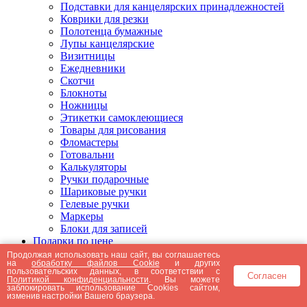
Подставки для канцелярских принадлежностей
Коврики для резки
Полотенца бумажные
Лупы канцелярские
Визитницы
Ежедневники
Скотчи
Блокноты
Ножницы
Этикетки самоклеющиеся
Товары для рисования
Фломастеры
Готовальни
Калькуляторы
Ручки подарочные
Шариковые ручки
Гелевые ручки
Маркеры
Блоки для записей
Подарки по цене
Подарки от 5000 рублей
Продолжая использовать наш сайт, вы соглашаетесь
на
обработку файлов Cookie
и других
Подарки до 5000 рублей
пользовательских данных, в соответствии с
Согласен
Подарки до 3000 рублей
Политикой конфиденциальности
. Вы можете
заблокировать использование Cookies сайтом,
Подарки до 2000 рублей
изменив настройки Вашего браузера.
Подарки до 1000 рублей