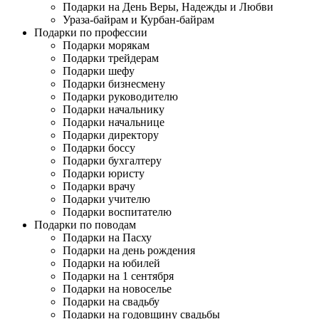
Подарки на День Веры, Надежды и Любви
Ураза-байрам и Курбан-байрам
Подарки по профессии
Подарки морякам
Подарки трейдерам
Подарки шефу
Подарки бизнесмену
Подарки руководителю
Подарки начальнику
Подарки начальнице
Подарки директору
Подарки боссу
Подарки бухгалтеру
Подарки юристу
Подарки врачу
Подарки учителю
Подарки воспитателю
Подарки по поводам
Подарки на Пасху
Подарки на день рождения
Подарки на юбилей
Подарки на 1 сентября
Подарки на новоселье
Подарки на свадьбу
Подарки на годовщину свадьбы