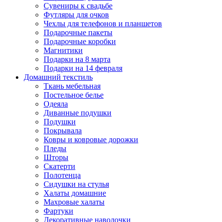
Сувениры к свадьбе
Футляры для очков
Чехлы для телефонов и планшетов
Подарочные пакеты
Подарочные коробки
Магнитики
Подарки на 8 марта
Подарки на 14 февраля
Домашний текстиль
Ткань мебельная
Постельное белье
Одеяла
Диванные подушки
Подушки
Покрывала
Ковры и ковровые дорожки
Пледы
Шторы
Скатерти
Полотенца
Сидушки на стулья
Халаты домашние
Махровые халаты
Фартуки
Декоративные наволочки