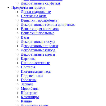
Декоративные салфетки
Предметы интерьера
Доски гладильные
Пленки на окна
Вешалки гардеробные
Декоративные головы животных
Вешалки для костюмов
Вешалки напольные
Вазы
Декоративная посуда
Декоративные тарелки
Декоративные блюда
Декоративные цветы
Картины
Панно настенные
Постеры
Интерьерные часы
Подсвечники
Гобелены
Зеркала
Минибары
Шкатулки
Ключницы
Кашпо
Домашние свечи