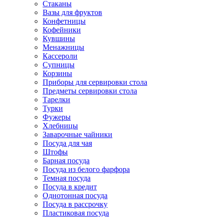
Стаканы
Вазы для фруктов
Конфетницы
Кофейники
Кувшины
Менажницы
Кассероли
Супницы
Корзины
Приборы для сервировки стола
Предметы сервировки стола
Тарелки
Турки
Фужеры
Хлебницы
Заварочные чайники
Посуда для чая
Штофы
Барная посуда
Посуда из белого фарфора
Темная посуда
Посуда в кредит
Однотонная посуда
Посуда в рассрочку
Пластиковая посуда