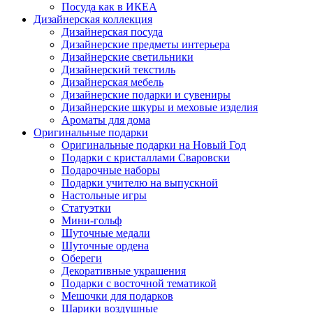
Посуда как в ИКЕА
Дизайнерская коллекция
Дизайнерская посуда
Дизайнерские предметы интерьера
Дизайнерские светильники
Дизайнерский текстиль
Дизайнерская мебель
Дизайнерские подарки и сувениры
Дизайнерские шкуры и меховые изделия
Ароматы для дома
Оригинальные подарки
Оригинальные подарки на Новый Год
Подарки с кристаллами Сваровски
Подарочные наборы
Подарки учителю на выпускной
Настольные игры
Статуэтки
Мини-гольф
Шуточные медали
Шуточные ордена
Обереги
Декоративные украшения
Подарки с восточной тематикой
Мешочки для подарков
Шарики воздушные