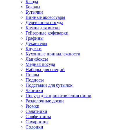
Блюда
Бокалы
Бутылки
Винные аксессуары
Деревянная посуда
Камни для виски
Гейзерные кофеварки
Графины
Декантеры
Кружки
Кухонные принадлежности
Ланчбоксы
Медная посуда
Наборы для специй
Пиалы
Подносы
Подставки для бутылок
Чайники
Посуда для приготовления пищи
Разделочные доски
Рюмки
Салатники
Салфетницы
Сахарницы
Солонки