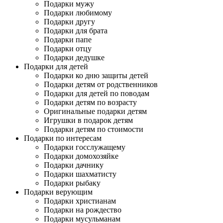
Подарки мужу
Подарки любимому
Подарки другу
Подарки для брата
Подарки папе
Подарки отцу
Подарки дедушке
Подарки для детей
Подарки ко дню защиты детей
Подарки детям от родственников
Подарки для детей по поводам
Подарки детям по возрасту
Оригинальные подарки детям
Игрушки в подарок детям
Подарки детям по стоимости
Подарки по интересам
Подарки госслужащему
Подарки домохозяйке
Подарки дачнику
Подарки шахматисту
Подарки рыбаку
Подарки верующим
Подарки христианам
Подарки на рождество
Подарки мусульманам