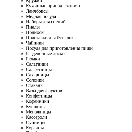
Кружки
Кухонные принадлежности
Ланчбоксы
Медная посуда
Наборы для специй
Пиалы
Подносы
Подставки для бутылок
Чайники
Посуда для приготовления пищи
Разделочные доски
Рюмки
Салатники
Салфетницы
Сахарницы
Солонки
Стаканы
Вазы для фруктов
Конфетницы
Кофейники
Кувшины
Менажницы
Кассероли
Супницы
Корзины