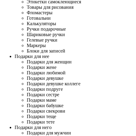
Этикетки самоклеющиеся
Товары для рисования
Фломастеры
Готовальни
Калькуляторы
Ручки подарочные
Шариковые ручки
Гелевые ручки
Маркеры
Блоки для записей
Подарки для нее
Подарки для женщин
Подарки жене
Подарки любимой
Подарки девушке
Подарки девушке коллеге
Подарки подруге
Подарки сестре
Подарки маме
Подарки бабушке
Подарки свекрови
Подарки теще
Подарки тете
Подарки для него
Подарки для мужчин