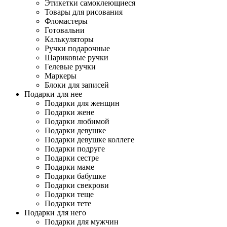
Этикетки самоклеющиеся
Товары для рисования
Фломастеры
Готовальни
Калькуляторы
Ручки подарочные
Шариковые ручки
Гелевые ручки
Маркеры
Блоки для записей
Подарки для нее
Подарки для женщин
Подарки жене
Подарки любимой
Подарки девушке
Подарки девушке коллеге
Подарки подруге
Подарки сестре
Подарки маме
Подарки бабушке
Подарки свекрови
Подарки теще
Подарки тете
Подарки для него
Подарки для мужчин