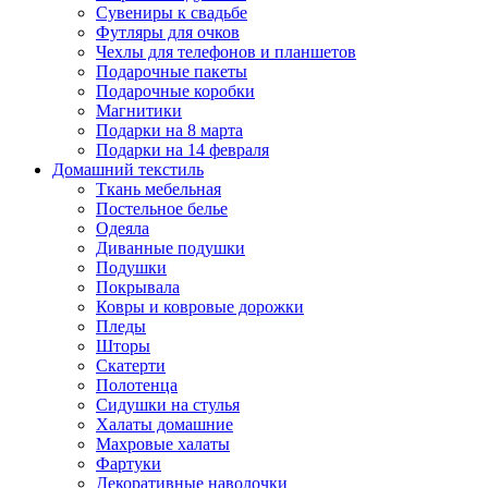
Сувениры к свадьбе
Футляры для очков
Чехлы для телефонов и планшетов
Подарочные пакеты
Подарочные коробки
Магнитики
Подарки на 8 марта
Подарки на 14 февраля
Домашний текстиль
Ткань мебельная
Постельное белье
Одеяла
Диванные подушки
Подушки
Покрывала
Ковры и ковровые дорожки
Пледы
Шторы
Скатерти
Полотенца
Сидушки на стулья
Халаты домашние
Махровые халаты
Фартуки
Декоративные наволочки