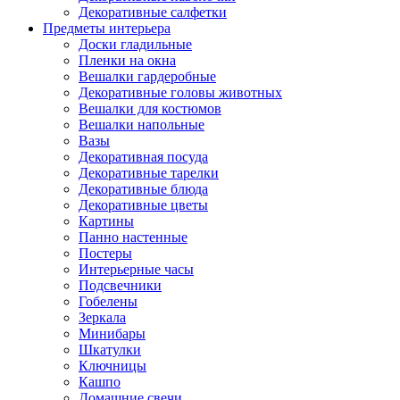
Декоративные салфетки
Предметы интерьера
Доски гладильные
Пленки на окна
Вешалки гардеробные
Декоративные головы животных
Вешалки для костюмов
Вешалки напольные
Вазы
Декоративная посуда
Декоративные тарелки
Декоративные блюда
Декоративные цветы
Картины
Панно настенные
Постеры
Интерьерные часы
Подсвечники
Гобелены
Зеркала
Минибары
Шкатулки
Ключницы
Кашпо
Домашние свечи