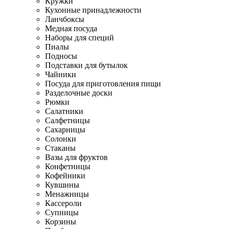
Кружки
Кухонные принадлежности
Ланчбоксы
Медная посуда
Наборы для специй
Пиалы
Подносы
Подставки для бутылок
Чайники
Посуда для приготовления пищи
Разделочные доски
Рюмки
Салатники
Салфетницы
Сахарницы
Солонки
Стаканы
Вазы для фруктов
Конфетницы
Кофейники
Кувшины
Менажницы
Кассероли
Супницы
Корзины