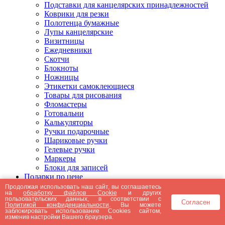
Подставки для канцелярских принадлежностей
Коврики для резки
Полотенца бумажные
Лупы канцелярские
Визитницы
Ежедневники
Скотчи
Блокноты
Ножницы
Этикетки самоклеющиеся
Товары для рисования
Фломастеры
Готовальни
Калькуляторы
Ручки подарочные
Шариковые ручки
Гелевые ручки
Маркеры
Блоки для записей
Подарки по цене
Подарки от 5000 рублей
Продолжая использовать наш сайт, вы соглашаетесь
на
обработку файлов Cookie
и других
Подарки до 5000 рублей
пользовательских данных, в соответствии с
Согласен
Подарки до 3000 рублей
Политикой конфиденциальности
. Вы можете
заблокировать использование Cookies сайтом,
Подарки до 2000 рублей
изменив настройки Вашего браузера.
Подарки до 1000 рублей