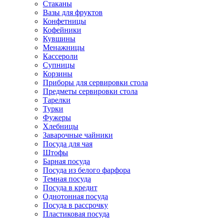
Стаканы
Вазы для фруктов
Конфетницы
Кофейники
Кувшины
Менажницы
Кассероли
Супницы
Корзины
Приборы для сервировки стола
Предметы сервировки стола
Тарелки
Турки
Фужеры
Хлебницы
Заварочные чайники
Посуда для чая
Штофы
Барная посуда
Посуда из белого фарфора
Темная посуда
Посуда в кредит
Однотонная посуда
Посуда в рассрочку
Пластиковая посуда