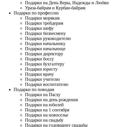
Подарки на День Веры, Надежды и Любви
Ураза-байрам и Курбан-байрам
Подарки по профессии
Подарки морякам
Подарки трейдерам
Подарки шефу
Подарки бизнесмену
Подарки руководителю
Подарки начальнику
Подарки начальнице
Подарки директору
Подарки боссу
Подарки бухгалтеру
Подарки юристу
Подарки врачу
Подарки учителю
Подарки воспитателю
Подарки по поводам
Подарки на Пасху
Подарки на день рождения
Подарки на юбилей
Подарки на 1 сентября
Подарки на новоселье
Подарки на свадьбу
Подарки на годовщину свадьбы