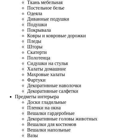
Ткань мебельная
Постельное белье
Одеяла
Диванные подушки
Подушки
Покрывала
Ковры и ковровые дорожки
Пледы
Шторы
Скатерти
Полотенца
Сидушки на стулья
Халаты домашние
Махровые халаты
Фартуки
Декоративные наволочки
Декоративные салфетки
Предметы интерьера
Доски гладильные
Пленки на окна
Вешалки гардеробные
Декоративные головы животных
Вешалки для костюмов
Вешалки напольные
Вазы