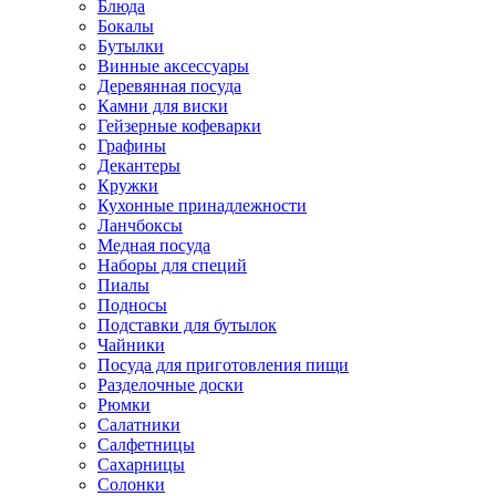
Блюда
Бокалы
Бутылки
Винные аксессуары
Деревянная посуда
Камни для виски
Гейзерные кофеварки
Графины
Декантеры
Кружки
Кухонные принадлежности
Ланчбоксы
Медная посуда
Наборы для специй
Пиалы
Подносы
Подставки для бутылок
Чайники
Посуда для приготовления пищи
Разделочные доски
Рюмки
Салатники
Салфетницы
Сахарницы
Солонки