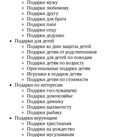
Подарки мужу
Подарки любимому
Подарки другу
Подарки для брата
Подарки папе
Подарки отцу
Подарки дедушке
Подарки для детей
Подарки ко дню защиты детей
Подарки детям от родственников
Подарки для детей по поводам
Подарки детям по возрасту
Оригинальные подарки детям
Игрушки в подарок детям
Подарки детям по стоимости
Подарки по интересам
Подарки госслужащему
Подарки домохозяйке
Подарки дачнику
Подарки шахматисту
Подарки рыбаку
Подарки верующим
Подарки христианам
Подарки на рождество
Подарки мусульманам