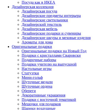
Посуда как в ИКЕА
Дизайнерская коллекция
Дизайнерская посуда
Дизайнерские предметы интерьера
Дизайнерские светильники
Дизайнерский текстиль
Дизайнерская мебель
Дизайнерские подарки и сувениры
Дизайнерские шкуры и меховые изделия
Ароматы для дома
Оригинальные подарки
Оригинальные подарки на Новый Год
Подарки с кристаллами Сваровски
Подарочные наборы
Подарки учителю на выпускной
Настольные игры
Статуэтки
Мини-гольф
Шуточные медали
Шуточные ордена
Обереги
Декоративные украшения
Подарки с восточной тематикой
Мешочки для подарков
Шарики воздушные