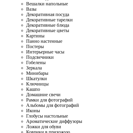
Вешалки напольные
Вазы
Декоративная посуда
Декоративные тарелки
Декоративные блюда
Декоративные цветы
Картины
Панно настенные
Постеры
Интерьерные часы
Подсвечники
Гобелены
Зеркала
Минибары
Шкатулки
Ключницы
Кашпо
Домашние свечи
Рамки для фотографий
Альбомы для фотографий
Иконы
Глобусы настольные
Ароматические диффузоры
Ложки для обуви
Коврики в прихожую