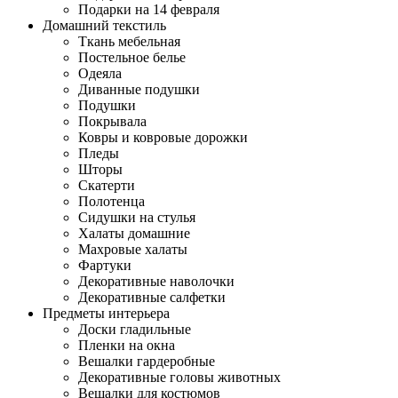
Подарки на 14 февраля
Домашний текстиль
Ткань мебельная
Постельное белье
Одеяла
Диванные подушки
Подушки
Покрывала
Ковры и ковровые дорожки
Пледы
Шторы
Скатерти
Полотенца
Сидушки на стулья
Халаты домашние
Махровые халаты
Фартуки
Декоративные наволочки
Декоративные салфетки
Предметы интерьера
Доски гладильные
Пленки на окна
Вешалки гардеробные
Декоративные головы животных
Вешалки для костюмов