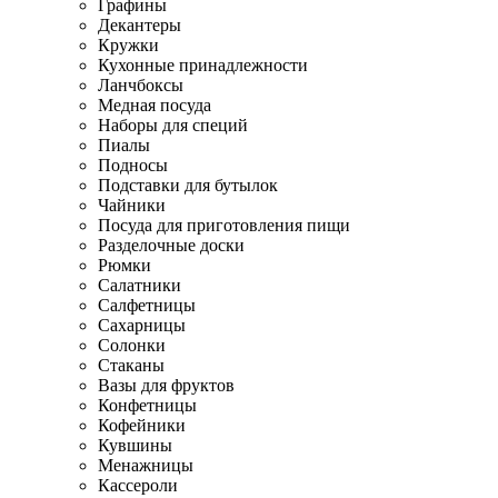
Графины
Декантеры
Кружки
Кухонные принадлежности
Ланчбоксы
Медная посуда
Наборы для специй
Пиалы
Подносы
Подставки для бутылок
Чайники
Посуда для приготовления пищи
Разделочные доски
Рюмки
Салатники
Салфетницы
Сахарницы
Солонки
Стаканы
Вазы для фруктов
Конфетницы
Кофейники
Кувшины
Менажницы
Кассероли