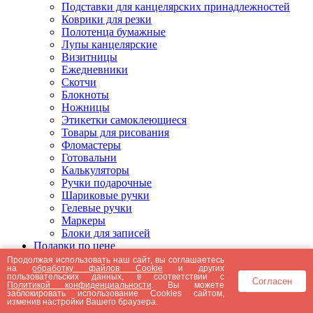
Подставки для канцелярских принадлежностей
Коврики для резки
Полотенца бумажные
Лупы канцелярские
Визитницы
Ежедневники
Скотчи
Блокноты
Ножницы
Этикетки самоклеющиеся
Товары для рисования
Фломастеры
Готовальни
Калькуляторы
Ручки подарочные
Шариковые ручки
Гелевые ручки
Маркеры
Блоки для записей
Подарки по цене
Подарки от 5000 рублей
Продолжая использовать наш сайт, вы соглашаетесь
на
обработку файлов Cookie
и других
Подарки до 5000 рублей
пользовательских данных, в соответствии с
Согласен
Подарки до 3000 рублей
Политикой конфиденциальности
. Вы можете
заблокировать использование Cookies сайтом,
Подарки до 2000 рублей
изменив настройки Вашего браузера.
Подарки до 1000 рублей