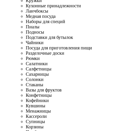
Кружки
Кухонные принадлежности
Ланчбоксы
Медная посуда
Наборы для специй
Пиалы
Подносы
Подставки для бутылок
Чайники
Посуда для приготовления пищи
Разделочные доски
Рюмки
Салатники
Салфетницы
Сахарницы
Солонки
Стаканы
Вазы для фруктов
Конфетницы
Кофейники
Кувшины
Менажницы
Кассероли
Супницы
Корзины