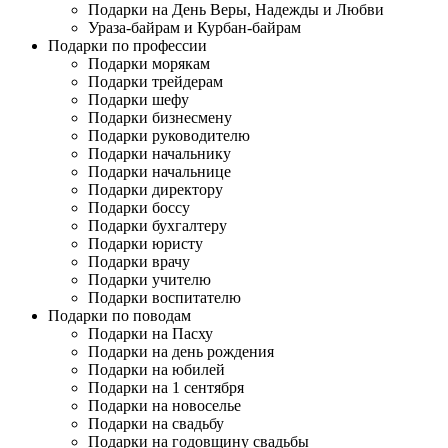
Подарки на День Веры, Надежды и Любви
Ураза-байрам и Курбан-байрам
Подарки по профессии
Подарки морякам
Подарки трейдерам
Подарки шефу
Подарки бизнесмену
Подарки руководителю
Подарки начальнику
Подарки начальнице
Подарки директору
Подарки боссу
Подарки бухгалтеру
Подарки юристу
Подарки врачу
Подарки учителю
Подарки воспитателю
Подарки по поводам
Подарки на Пасху
Подарки на день рождения
Подарки на юбилей
Подарки на 1 сентября
Подарки на новоселье
Подарки на свадьбу
Подарки на годовщину свадьбы