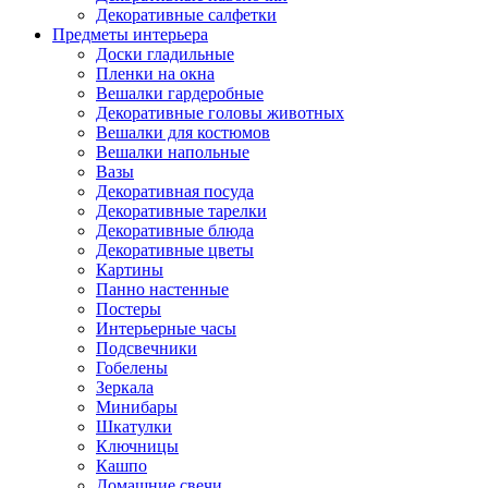
Декоративные салфетки
Предметы интерьера
Доски гладильные
Пленки на окна
Вешалки гардеробные
Декоративные головы животных
Вешалки для костюмов
Вешалки напольные
Вазы
Декоративная посуда
Декоративные тарелки
Декоративные блюда
Декоративные цветы
Картины
Панно настенные
Постеры
Интерьерные часы
Подсвечники
Гобелены
Зеркала
Минибары
Шкатулки
Ключницы
Кашпо
Домашние свечи