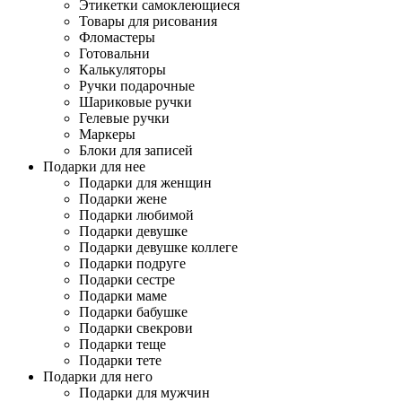
Этикетки самоклеющиеся
Товары для рисования
Фломастеры
Готовальни
Калькуляторы
Ручки подарочные
Шариковые ручки
Гелевые ручки
Маркеры
Блоки для записей
Подарки для нее
Подарки для женщин
Подарки жене
Подарки любимой
Подарки девушке
Подарки девушке коллеге
Подарки подруге
Подарки сестре
Подарки маме
Подарки бабушке
Подарки свекрови
Подарки теще
Подарки тете
Подарки для него
Подарки для мужчин