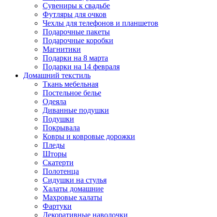
Сувениры к свадьбе
Футляры для очков
Чехлы для телефонов и планшетов
Подарочные пакеты
Подарочные коробки
Магнитики
Подарки на 8 марта
Подарки на 14 февраля
Домашний текстиль
Ткань мебельная
Постельное белье
Одеяла
Диванные подушки
Подушки
Покрывала
Ковры и ковровые дорожки
Пледы
Шторы
Скатерти
Полотенца
Сидушки на стулья
Халаты домашние
Махровые халаты
Фартуки
Декоративные наволочки