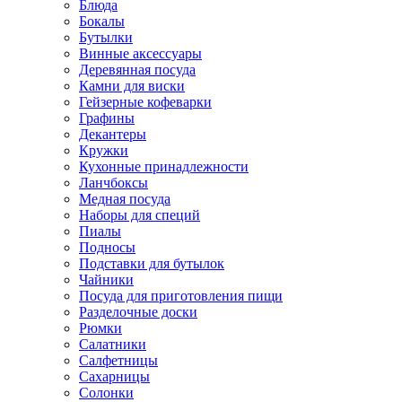
Блюда
Бокалы
Бутылки
Винные аксессуары
Деревянная посуда
Камни для виски
Гейзерные кофеварки
Графины
Декантеры
Кружки
Кухонные принадлежности
Ланчбоксы
Медная посуда
Наборы для специй
Пиалы
Подносы
Подставки для бутылок
Чайники
Посуда для приготовления пищи
Разделочные доски
Рюмки
Салатники
Салфетницы
Сахарницы
Солонки