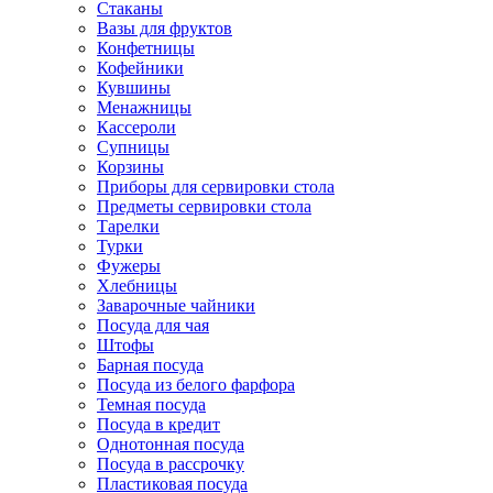
Стаканы
Вазы для фруктов
Конфетницы
Кофейники
Кувшины
Менажницы
Кассероли
Супницы
Корзины
Приборы для сервировки стола
Предметы сервировки стола
Тарелки
Турки
Фужеры
Хлебницы
Заварочные чайники
Посуда для чая
Штофы
Барная посуда
Посуда из белого фарфора
Темная посуда
Посуда в кредит
Однотонная посуда
Посуда в рассрочку
Пластиковая посуда