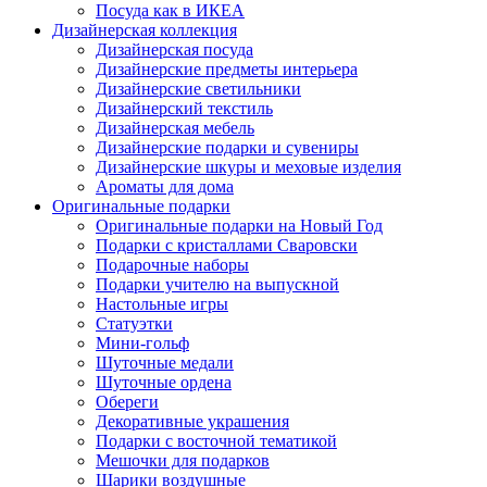
Посуда как в ИКЕА
Дизайнерская коллекция
Дизайнерская посуда
Дизайнерские предметы интерьера
Дизайнерские светильники
Дизайнерский текстиль
Дизайнерская мебель
Дизайнерские подарки и сувениры
Дизайнерские шкуры и меховые изделия
Ароматы для дома
Оригинальные подарки
Оригинальные подарки на Новый Год
Подарки с кристаллами Сваровски
Подарочные наборы
Подарки учителю на выпускной
Настольные игры
Статуэтки
Мини-гольф
Шуточные медали
Шуточные ордена
Обереги
Декоративные украшения
Подарки с восточной тематикой
Мешочки для подарков
Шарики воздушные