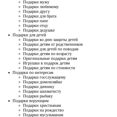
Подарки мужу
Подарки любимому
Подарки другу
Подарки для брата
Подарки папе
Подарки отцу
Подарки дедушке
Подарки для детей
Подарки ко дню защиты детей
Подарки детям от родственников
Подарки для детей по поводам
Подарки детям по возрасту
Оригинальные подарки детям
Игрушки в подарок детям
Подарки детям по стоимости
Подарки по интересам
Подарки госслужащему
Подарки домохозяйке
Подарки дачнику
Подарки шахматисту
Подарки рыбаку
Подарки верующим
Подарки христианам
Подарки на рождество
Подарки мусульманам