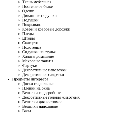
Ткань мебельная
Постельное белье
Одеяла
Диванные подушки
Подушки
Покрывала
Ковры и ковровые дорожки
Пледы
Шторы
Скатерти
Полотенца
Сидушки на стулья
Халаты домашние
Махровые халаты
Фартуки
Декоративные наволочки
Декоративные салфетки
Предметы интерьера
Доски гладильные
Пленки на окна
Вешалки гардеробные
Декоративные головы животных
Вешалки для костюмов
Вешалки напольные
Вазы