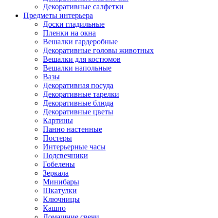
Декоративные салфетки
Предметы интерьера
Доски гладильные
Пленки на окна
Вешалки гардеробные
Декоративные головы животных
Вешалки для костюмов
Вешалки напольные
Вазы
Декоративная посуда
Декоративные тарелки
Декоративные блюда
Декоративные цветы
Картины
Панно настенные
Постеры
Интерьерные часы
Подсвечники
Гобелены
Зеркала
Минибары
Шкатулки
Ключницы
Кашпо
Домашние свечи