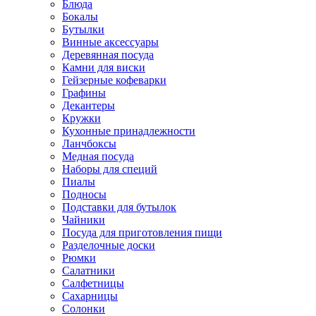
Блюда
Бокалы
Бутылки
Винные аксессуары
Деревянная посуда
Камни для виски
Гейзерные кофеварки
Графины
Декантеры
Кружки
Кухонные принадлежности
Ланчбоксы
Медная посуда
Наборы для специй
Пиалы
Подносы
Подставки для бутылок
Чайники
Посуда для приготовления пищи
Разделочные доски
Рюмки
Салатники
Салфетницы
Сахарницы
Солонки