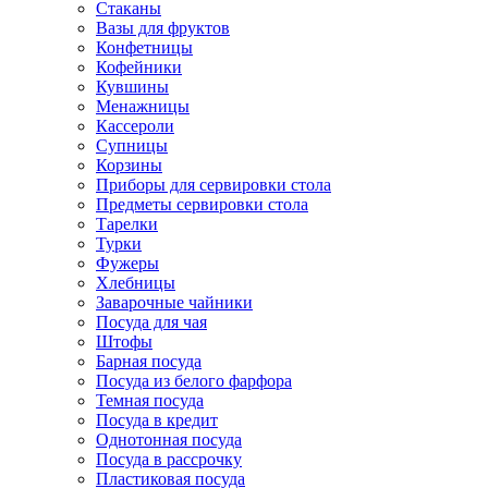
Стаканы
Вазы для фруктов
Конфетницы
Кофейники
Кувшины
Менажницы
Кассероли
Супницы
Корзины
Приборы для сервировки стола
Предметы сервировки стола
Тарелки
Турки
Фужеры
Хлебницы
Заварочные чайники
Посуда для чая
Штофы
Барная посуда
Посуда из белого фарфора
Темная посуда
Посуда в кредит
Однотонная посуда
Посуда в рассрочку
Пластиковая посуда