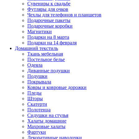
Сувениры к свадьбе
Футляры для очков
Чехлы для телефонов и планшетов
Подарочные пакеты
Подарочные коробки
Магнитики
Подарки на 8 марта
Подарки на 14 февраля
Домашний текстиль
Ткань мебельная
Постельное белье
Одеяла
Диванные подушки
Подушки
Покрывала
Ковры и ковровые дорожки
Пледы
Шторы
Скатерти
Полотенца
Сидушки на стулья
Халаты домашние
Махровые халаты
Фартуки
Декоративные наволочки