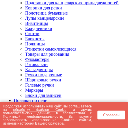
Подставки для канцелярских принадлежностей
Коврики для резки
Полотенца бумажные
Лупы канцелярские
Визитницы
Ежедневники
Скотчи
Блокноты
Ножницы
Этикетки самоклеющиеся
Товары для рисования
Фломастеры
Готовальни
Калькуляторы
Ручки подарочные
Шариковые ручки
Гелевые ручки
Маркеры
Блоки для записей
Подарки по цене
Подарки от 5000 рублей
Продолжая использовать наш сайт, вы соглашаетесь
на
обработку файлов Cookie
и других
Подарки до 5000 рублей
пользовательских данных, в соответствии с
Согласен
Подарки до 3000 рублей
Политикой конфиденциальности
. Вы можете
заблокировать использование Cookies сайтом,
Подарки до 2000 рублей
изменив настройки Вашего браузера.
Подарки до 1000 рублей