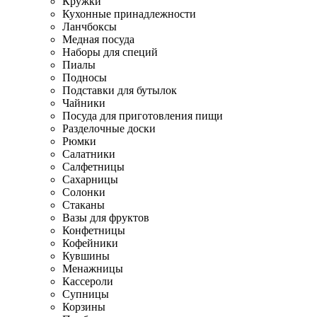
Кружки
Кухонные принадлежности
Ланчбоксы
Медная посуда
Наборы для специй
Пиалы
Подносы
Подставки для бутылок
Чайники
Посуда для приготовления пищи
Разделочные доски
Рюмки
Салатники
Салфетницы
Сахарницы
Солонки
Стаканы
Вазы для фруктов
Конфетницы
Кофейники
Кувшины
Менажницы
Кассероли
Супницы
Корзины