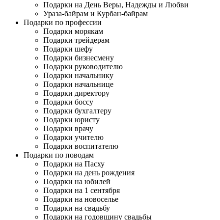
Подарки на День Веры, Надежды и Любви
Ураза-байрам и Курбан-байрам
Подарки по профессии
Подарки морякам
Подарки трейдерам
Подарки шефу
Подарки бизнесмену
Подарки руководителю
Подарки начальнику
Подарки начальнице
Подарки директору
Подарки боссу
Подарки бухгалтеру
Подарки юристу
Подарки врачу
Подарки учителю
Подарки воспитателю
Подарки по поводам
Подарки на Пасху
Подарки на день рождения
Подарки на юбилей
Подарки на 1 сентября
Подарки на новоселье
Подарки на свадьбу
Подарки на годовщину свадьбы