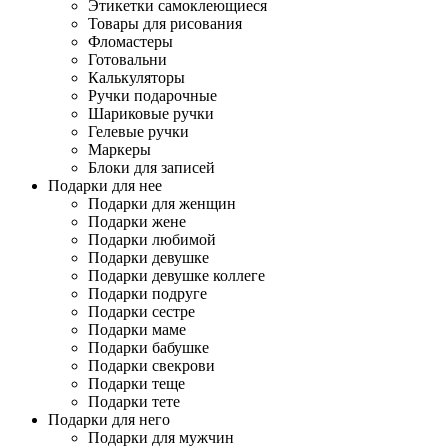
Этикетки самоклеющиеся
Товары для рисования
Фломастеры
Готовальни
Калькуляторы
Ручки подарочные
Шариковые ручки
Гелевые ручки
Маркеры
Блоки для записей
Подарки для нее
Подарки для женщин
Подарки жене
Подарки любимой
Подарки девушке
Подарки девушке коллеге
Подарки подруге
Подарки сестре
Подарки маме
Подарки бабушке
Подарки свекрови
Подарки теще
Подарки тете
Подарки для него
Подарки для мужчин