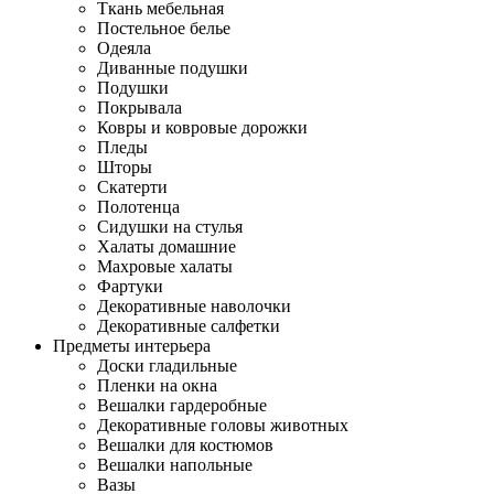
Ткань мебельная
Постельное белье
Одеяла
Диванные подушки
Подушки
Покрывала
Ковры и ковровые дорожки
Пледы
Шторы
Скатерти
Полотенца
Сидушки на стулья
Халаты домашние
Махровые халаты
Фартуки
Декоративные наволочки
Декоративные салфетки
Предметы интерьера
Доски гладильные
Пленки на окна
Вешалки гардеробные
Декоративные головы животных
Вешалки для костюмов
Вешалки напольные
Вазы