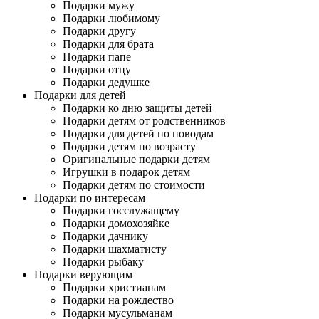
Подарки мужу
Подарки любимому
Подарки другу
Подарки для брата
Подарки папе
Подарки отцу
Подарки дедушке
Подарки для детей
Подарки ко дню защиты детей
Подарки детям от родственников
Подарки для детей по поводам
Подарки детям по возрасту
Оригинальные подарки детям
Игрушки в подарок детям
Подарки детям по стоимости
Подарки по интересам
Подарки госслужащему
Подарки домохозяйке
Подарки дачнику
Подарки шахматисту
Подарки рыбаку
Подарки верующим
Подарки христианам
Подарки на рождество
Подарки мусульманам