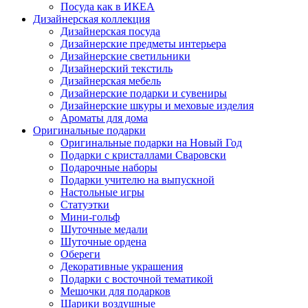
Посуда как в ИКЕА
Дизайнерская коллекция
Дизайнерская посуда
Дизайнерские предметы интерьера
Дизайнерские светильники
Дизайнерский текстиль
Дизайнерская мебель
Дизайнерские подарки и сувениры
Дизайнерские шкуры и меховые изделия
Ароматы для дома
Оригинальные подарки
Оригинальные подарки на Новый Год
Подарки с кристаллами Сваровски
Подарочные наборы
Подарки учителю на выпускной
Настольные игры
Статуэтки
Мини-гольф
Шуточные медали
Шуточные ордена
Обереги
Декоративные украшения
Подарки с восточной тематикой
Мешочки для подарков
Шарики воздушные