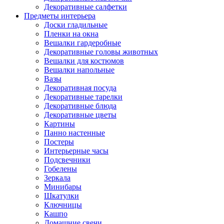
Декоративные салфетки
Предметы интерьера
Доски гладильные
Пленки на окна
Вешалки гардеробные
Декоративные головы животных
Вешалки для костюмов
Вешалки напольные
Вазы
Декоративная посуда
Декоративные тарелки
Декоративные блюда
Декоративные цветы
Картины
Панно настенные
Постеры
Интерьерные часы
Подсвечники
Гобелены
Зеркала
Минибары
Шкатулки
Ключницы
Кашпо
Домашние свечи