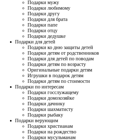
Подарки мужу
Подарки любимому
Подарки другу
Подарки для брата
Подарки папе
Подарки отцу
Подарки дедушке
Подарки для детей
Подарки ко дню защиты детей
Подарки детям от родственников
Подарки для детей по поводам
Подарки детям по возрасту
Оригинальные подарки детям
Игрушки в подарок детям
Подарки детям по стоимости
Подарки по интересам
Подарки госслужащему
Подарки домохозяйке
Подарки дачнику
Подарки шахматисту
Подарки рыбаку
Подарки верующим
Подарки христианам
Подарки на рождество
Подарки мусульманам