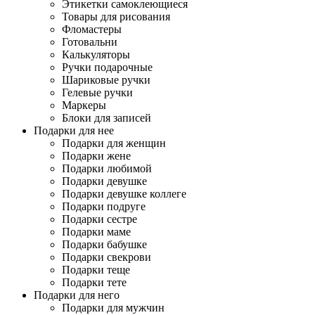
Этикетки самоклеющиеся
Товары для рисования
Фломастеры
Готовальни
Калькуляторы
Ручки подарочные
Шариковые ручки
Гелевые ручки
Маркеры
Блоки для записей
Подарки для нее
Подарки для женщин
Подарки жене
Подарки любимой
Подарки девушке
Подарки девушке коллеге
Подарки подруге
Подарки сестре
Подарки маме
Подарки бабушке
Подарки свекрови
Подарки теще
Подарки тете
Подарки для него
Подарки для мужчин