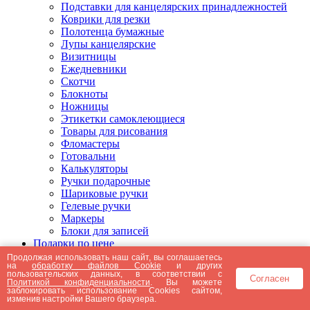
Подставки для канцелярских принадлежностей
Коврики для резки
Полотенца бумажные
Лупы канцелярские
Визитницы
Ежедневники
Скотчи
Блокноты
Ножницы
Этикетки самоклеющиеся
Товары для рисования
Фломастеры
Готовальни
Калькуляторы
Ручки подарочные
Шариковые ручки
Гелевые ручки
Маркеры
Блоки для записей
Подарки по цене
Подарки от 5000 рублей
Продолжая использовать наш сайт, вы соглашаетесь
на
обработку файлов Cookie
и других
Подарки до 5000 рублей
пользовательских данных, в соответствии с
Согласен
Подарки до 3000 рублей
Политикой конфиденциальности
. Вы можете
заблокировать использование Cookies сайтом,
Подарки до 2000 рублей
изменив настройки Вашего браузера.
Подарки до 1000 рублей