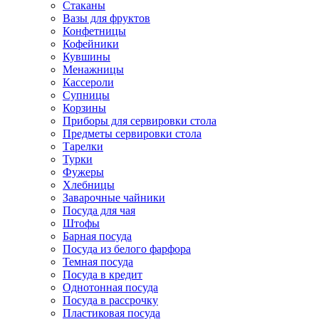
Стаканы
Вазы для фруктов
Конфетницы
Кофейники
Кувшины
Менажницы
Кассероли
Супницы
Корзины
Приборы для сервировки стола
Предметы сервировки стола
Тарелки
Турки
Фужеры
Хлебницы
Заварочные чайники
Посуда для чая
Штофы
Барная посуда
Посуда из белого фарфора
Темная посуда
Посуда в кредит
Однотонная посуда
Посуда в рассрочку
Пластиковая посуда