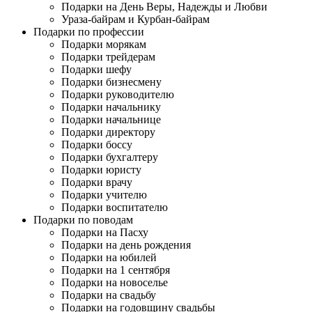
Подарки на День Веры, Надежды и Любви
Ураза-байрам и Курбан-байрам
Подарки по профессии
Подарки морякам
Подарки трейдерам
Подарки шефу
Подарки бизнесмену
Подарки руководителю
Подарки начальнику
Подарки начальнице
Подарки директору
Подарки боссу
Подарки бухгалтеру
Подарки юристу
Подарки врачу
Подарки учителю
Подарки воспитателю
Подарки по поводам
Подарки на Пасху
Подарки на день рождения
Подарки на юбилей
Подарки на 1 сентября
Подарки на новоселье
Подарки на свадьбу
Подарки на годовщину свадьбы