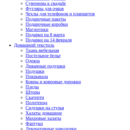
Сувениры к свадьбе
Футляры для очков
Чехлы для телефонов и планшетов
Подарочные пакеты
Подарочные коробки
Магнитики
Подарки на 8 марта
Подарки на 14 февраля
Домашний текстиль
Ткань мебельная
Постельное белье
Одеяла
Диванные подушки
Подушки
Покрывала
Ковры и ковровые дорожки
Пледы
Шторы
Скатерти
Полотенца
Сидушки на стулья
Халаты домашние
Махровые халаты
Фартуки
Декоративные наволочки