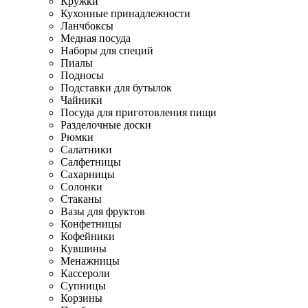
Кружки
Кухонные принадлежности
Ланчбоксы
Медная посуда
Наборы для специй
Пиалы
Подносы
Подставки для бутылок
Чайники
Посуда для приготовления пищи
Разделочные доски
Рюмки
Салатники
Салфетницы
Сахарницы
Солонки
Стаканы
Вазы для фруктов
Конфетницы
Кофейники
Кувшины
Менажницы
Кассероли
Супницы
Корзины