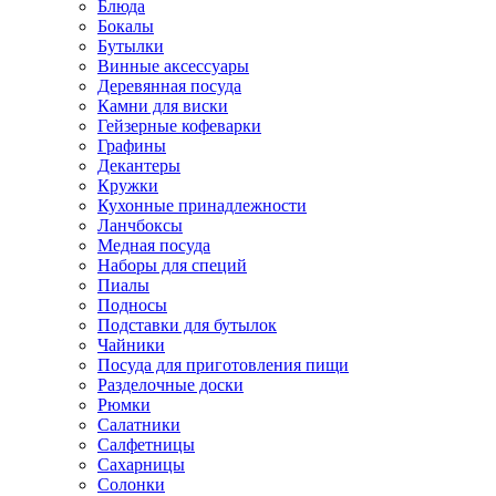
Блюда
Бокалы
Бутылки
Винные аксессуары
Деревянная посуда
Камни для виски
Гейзерные кофеварки
Графины
Декантеры
Кружки
Кухонные принадлежности
Ланчбоксы
Медная посуда
Наборы для специй
Пиалы
Подносы
Подставки для бутылок
Чайники
Посуда для приготовления пищи
Разделочные доски
Рюмки
Салатники
Салфетницы
Сахарницы
Солонки