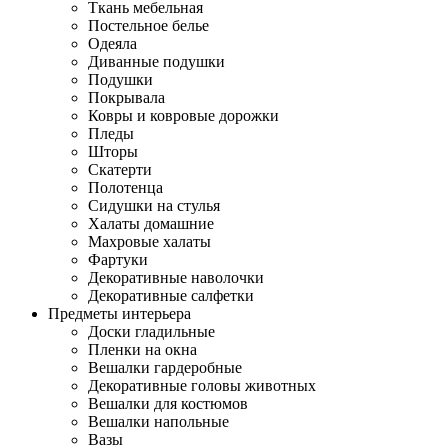
Ткань мебельная
Постельное белье
Одеяла
Диванные подушки
Подушки
Покрывала
Ковры и ковровые дорожки
Пледы
Шторы
Скатерти
Полотенца
Сидушки на стулья
Халаты домашние
Махровые халаты
Фартуки
Декоративные наволочки
Декоративные салфетки
Предметы интерьера
Доски гладильные
Пленки на окна
Вешалки гардеробные
Декоративные головы животных
Вешалки для костюмов
Вешалки напольные
Вазы