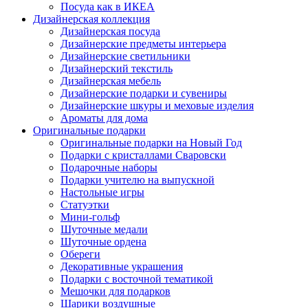
Посуда как в ИКЕА
Дизайнерская коллекция
Дизайнерская посуда
Дизайнерские предметы интерьера
Дизайнерские светильники
Дизайнерский текстиль
Дизайнерская мебель
Дизайнерские подарки и сувениры
Дизайнерские шкуры и меховые изделия
Ароматы для дома
Оригинальные подарки
Оригинальные подарки на Новый Год
Подарки с кристаллами Сваровски
Подарочные наборы
Подарки учителю на выпускной
Настольные игры
Статуэтки
Мини-гольф
Шуточные медали
Шуточные ордена
Обереги
Декоративные украшения
Подарки с восточной тематикой
Мешочки для подарков
Шарики воздушные