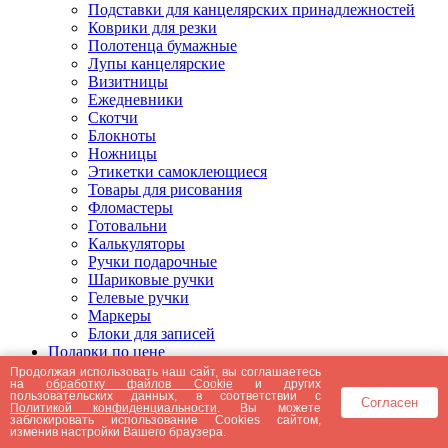
Подставки для канцелярских принадлежностей
Коврики для резки
Полотенца бумажные
Лупы канцелярские
Визитницы
Ежедневники
Скотчи
Блокноты
Ножницы
Этикетки самоклеющиеся
Товары для рисования
Фломастеры
Готовальни
Калькуляторы
Ручки подарочные
Шариковые ручки
Гелевые ручки
Маркеры
Блоки для записей
Подарки по цене
Подарки от 5000 рублей
Продолжая использовать наш сайт, вы соглашаетесь
на
обработку файлов Cookie
и других
Подарки до 5000 рублей
пользовательских данных, в соответствии с
Согласен
Подарки до 3000 рублей
Политикой конфиденциальности
. Вы можете
заблокировать использование Cookies сайтом,
Подарки до 2000 рублей
изменив настройки Вашего браузера.
Подарки до 1000 рублей