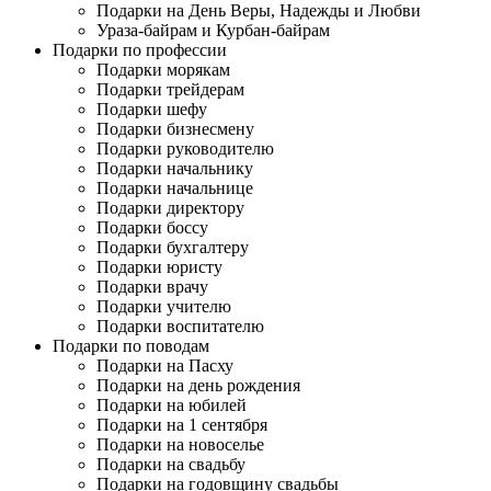
Подарки на День Веры, Надежды и Любви
Ураза-байрам и Курбан-байрам
Подарки по профессии
Подарки морякам
Подарки трейдерам
Подарки шефу
Подарки бизнесмену
Подарки руководителю
Подарки начальнику
Подарки начальнице
Подарки директору
Подарки боссу
Подарки бухгалтеру
Подарки юристу
Подарки врачу
Подарки учителю
Подарки воспитателю
Подарки по поводам
Подарки на Пасху
Подарки на день рождения
Подарки на юбилей
Подарки на 1 сентября
Подарки на новоселье
Подарки на свадьбу
Подарки на годовщину свадьбы