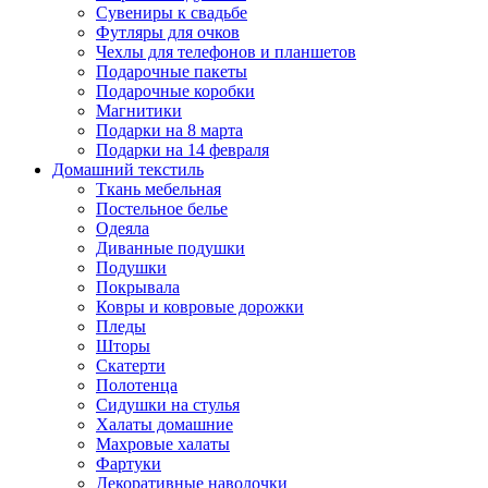
Сувениры к свадьбе
Футляры для очков
Чехлы для телефонов и планшетов
Подарочные пакеты
Подарочные коробки
Магнитики
Подарки на 8 марта
Подарки на 14 февраля
Домашний текстиль
Ткань мебельная
Постельное белье
Одеяла
Диванные подушки
Подушки
Покрывала
Ковры и ковровые дорожки
Пледы
Шторы
Скатерти
Полотенца
Сидушки на стулья
Халаты домашние
Махровые халаты
Фартуки
Декоративные наволочки