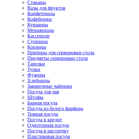
Стаканы
Вазы для фруктов
Конфетницы
Кофейники
Кувшины
Менажницы
Кассероли
Супницы
Корзины
Приборы для сервировки стола
Предметы сервировки стола
Тарелки
Турки
Фужеры
Хлебницы
Заварочные чайники
Посуда для чая
Штофы
Барная посуда
Посуда из белого фарфора
Темная посуда
Посуда в кредит
Однотонная посуда
Посуда в рассрочку
Пластиковая посуда