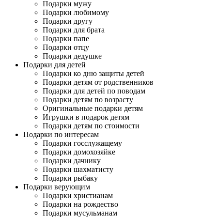
Подарки мужу
Подарки любимому
Подарки другу
Подарки для брата
Подарки папе
Подарки отцу
Подарки дедушке
Подарки для детей
Подарки ко дню защиты детей
Подарки детям от родственников
Подарки для детей по поводам
Подарки детям по возрасту
Оригинальные подарки детям
Игрушки в подарок детям
Подарки детям по стоимости
Подарки по интересам
Подарки госслужащему
Подарки домохозяйке
Подарки дачнику
Подарки шахматисту
Подарки рыбаку
Подарки верующим
Подарки христианам
Подарки на рождество
Подарки мусульманам