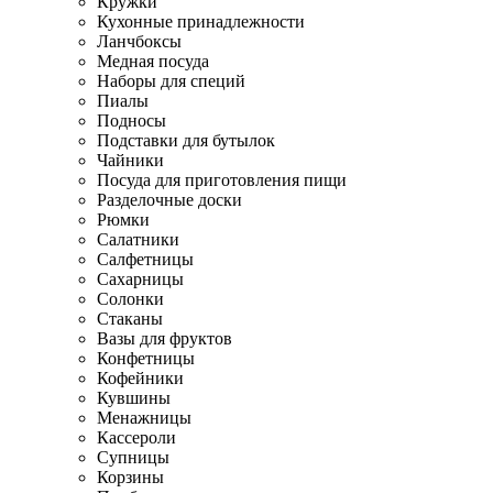
Кружки
Кухонные принадлежности
Ланчбоксы
Медная посуда
Наборы для специй
Пиалы
Подносы
Подставки для бутылок
Чайники
Посуда для приготовления пищи
Разделочные доски
Рюмки
Салатники
Салфетницы
Сахарницы
Солонки
Стаканы
Вазы для фруктов
Конфетницы
Кофейники
Кувшины
Менажницы
Кассероли
Супницы
Корзины