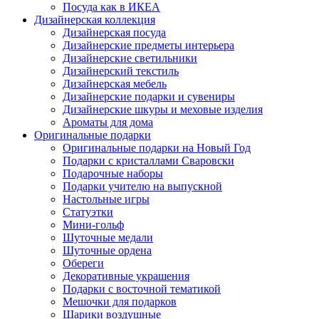
Посуда как в ИКЕА
Дизайнерская коллекция
Дизайнерская посуда
Дизайнерские предметы интерьера
Дизайнерские светильники
Дизайнерский текстиль
Дизайнерская мебель
Дизайнерские подарки и сувениры
Дизайнерские шкуры и меховые изделия
Ароматы для дома
Оригинальные подарки
Оригинальные подарки на Новый Год
Подарки с кристаллами Сваровски
Подарочные наборы
Подарки учителю на выпускной
Настольные игры
Статуэтки
Мини-гольф
Шуточные медали
Шуточные ордена
Обереги
Декоративные украшения
Подарки с восточной тематикой
Мешочки для подарков
Шарики воздушные