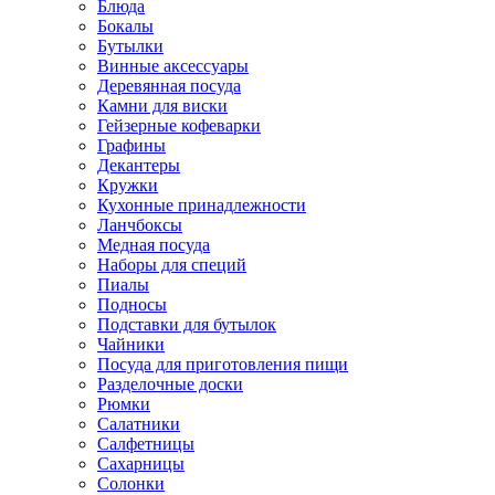
Блюда
Бокалы
Бутылки
Винные аксессуары
Деревянная посуда
Камни для виски
Гейзерные кофеварки
Графины
Декантеры
Кружки
Кухонные принадлежности
Ланчбоксы
Медная посуда
Наборы для специй
Пиалы
Подносы
Подставки для бутылок
Чайники
Посуда для приготовления пищи
Разделочные доски
Рюмки
Салатники
Салфетницы
Сахарницы
Солонки