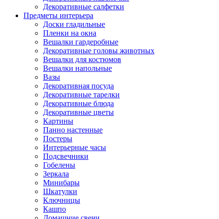
Декоративные салфетки
Предметы интерьера
Доски гладильные
Пленки на окна
Вешалки гардеробные
Декоративные головы животных
Вешалки для костюмов
Вешалки напольные
Вазы
Декоративная посуда
Декоративные тарелки
Декоративные блюда
Декоративные цветы
Картины
Панно настенные
Постеры
Интерьерные часы
Подсвечники
Гобелены
Зеркала
Минибары
Шкатулки
Ключницы
Кашпо
Домашние свечи