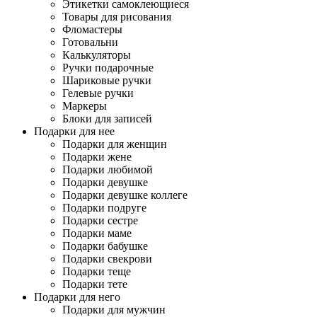
Этикетки самоклеющиеся
Товары для рисования
Фломастеры
Готовальни
Калькуляторы
Ручки подарочные
Шариковые ручки
Гелевые ручки
Маркеры
Блоки для записей
Подарки для нее
Подарки для женщин
Подарки жене
Подарки любимой
Подарки девушке
Подарки девушке коллеге
Подарки подруге
Подарки сестре
Подарки маме
Подарки бабушке
Подарки свекрови
Подарки теще
Подарки тете
Подарки для него
Подарки для мужчин