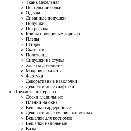
Ткань мебельная
Постельное белье
Одеяла
Диванные подушки
Подушки
Покрывала
Ковры и ковровые дорожки
Пледы
Шторы
Скатерти
Полотенца
Сидушки на стулья
Халаты домашние
Махровые халаты
Фартуки
Декоративные наволочки
Декоративные салфетки
Предметы интерьера
Доски гладильные
Пленки на окна
Вешалки гардеробные
Декоративные головы животных
Вешалки для костюмов
Вешалки напольные
Вазы