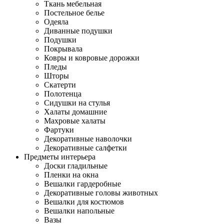
Ткань мебельная
Постельное белье
Одеяла
Диванные подушки
Подушки
Покрывала
Ковры и ковровые дорожки
Пледы
Шторы
Скатерти
Полотенца
Сидушки на стулья
Халаты домашние
Махровые халаты
Фартуки
Декоративные наволочки
Декоративные салфетки
Предметы интерьера
Доски гладильные
Пленки на окна
Вешалки гардеробные
Декоративные головы животных
Вешалки для костюмов
Вешалки напольные
Вазы