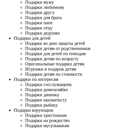
Подарки мужу
Подарки любимому
Подарки другу
Подарки для брата
Подарки папе
Подарки отцу
Подарки дедушке
Подарки для детей
Подарки ко дню защиты детей
Подарки детям от родственников
Подарки для детей по поводам
Подарки детям по возрасту
Оригинальные подарки детям
Игрушки в подарок детям
Подарки детям по стоимости
Подарки по интересам
Подарки госслужащему
Подарки домохозяйке
Подарки дачнику
Подарки шахматисту
Подарки рыбаку
Подарки верующим
Подарки христианам
Подарки на рождество
Подарки мусульманам