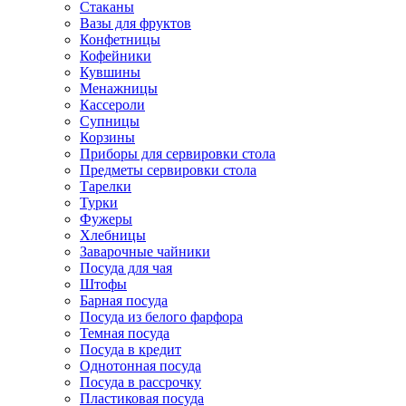
Стаканы
Вазы для фруктов
Конфетницы
Кофейники
Кувшины
Менажницы
Кассероли
Супницы
Корзины
Приборы для сервировки стола
Предметы сервировки стола
Тарелки
Турки
Фужеры
Хлебницы
Заварочные чайники
Посуда для чая
Штофы
Барная посуда
Посуда из белого фарфора
Темная посуда
Посуда в кредит
Однотонная посуда
Посуда в рассрочку
Пластиковая посуда