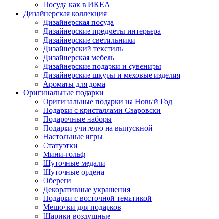
Посуда как в ИКЕА
Дизайнерская коллекция
Дизайнерская посуда
Дизайнерские предметы интерьера
Дизайнерские светильники
Дизайнерский текстиль
Дизайнерская мебель
Дизайнерские подарки и сувениры
Дизайнерские шкуры и меховые изделия
Ароматы для дома
Оригинальные подарки
Оригинальные подарки на Новый Год
Подарки с кристаллами Сваровски
Подарочные наборы
Подарки учителю на выпускной
Настольные игры
Статуэтки
Мини-гольф
Шуточные медали
Шуточные ордена
Обереги
Декоративные украшения
Подарки с восточной тематикой
Мешочки для подарков
Шарики воздушные