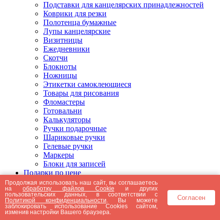
Подставки для канцелярских принадлежностей
Коврики для резки
Полотенца бумажные
Лупы канцелярские
Визитницы
Ежедневники
Скотчи
Блокноты
Ножницы
Этикетки самоклеющиеся
Товары для рисования
Фломастеры
Готовальни
Калькуляторы
Ручки подарочные
Шариковые ручки
Гелевые ручки
Маркеры
Блоки для записей
Подарки по цене
Подарки от 5000 рублей
Продолжая использовать наш сайт, вы соглашаетесь
на
обработку файлов Cookie
и других
Подарки до 5000 рублей
пользовательских данных, в соответствии с
Согласен
Подарки до 3000 рублей
Политикой конфиденциальности
. Вы можете
заблокировать использование Cookies сайтом,
Подарки до 2000 рублей
изменив настройки Вашего браузера.
Подарки до 1000 рублей