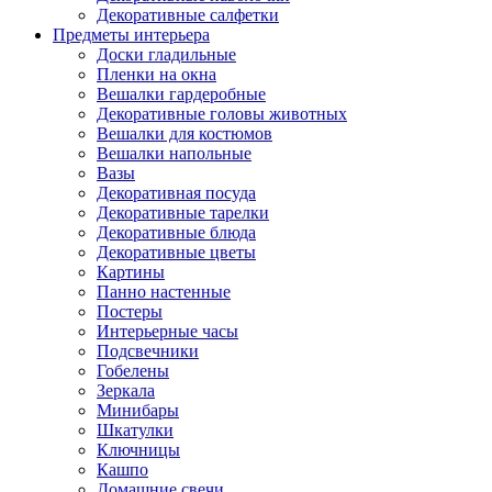
Декоративные салфетки
Предметы интерьера
Доски гладильные
Пленки на окна
Вешалки гардеробные
Декоративные головы животных
Вешалки для костюмов
Вешалки напольные
Вазы
Декоративная посуда
Декоративные тарелки
Декоративные блюда
Декоративные цветы
Картины
Панно настенные
Постеры
Интерьерные часы
Подсвечники
Гобелены
Зеркала
Минибары
Шкатулки
Ключницы
Кашпо
Домашние свечи