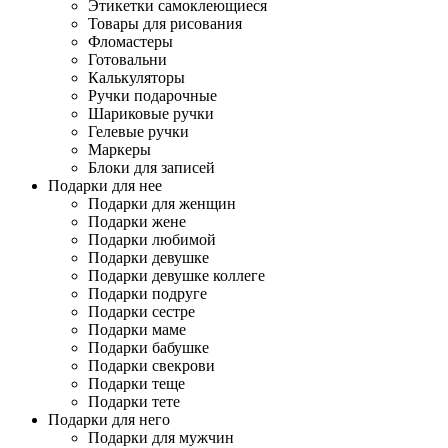
Этикетки самоклеющиеся
Товары для рисования
Фломастеры
Готовальни
Калькуляторы
Ручки подарочные
Шариковые ручки
Гелевые ручки
Маркеры
Блоки для записей
Подарки для нее
Подарки для женщин
Подарки жене
Подарки любимой
Подарки девушке
Подарки девушке коллеге
Подарки подруге
Подарки сестре
Подарки маме
Подарки бабушке
Подарки свекрови
Подарки теще
Подарки тете
Подарки для него
Подарки для мужчин