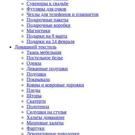
Сувениры к свадьбе
Футляры для очков
Чехлы для телефонов и планшетов
Подарочные пакеты
Подарочные коробки
Магнитики
Подарки на 8 марта
Подарки на 14 февраля
Домашний текстиль
Ткань мебельная
Постельное белье
Одеяла
Диванные подушки
Подушки
Покрывала
Ковры и ковровые дорожки
Пледы
Шторы
Скатерти
Полотенца
Сидушки на стулья
Халаты домашние
Махровые халаты
Фартуки
Декоративные наволочки