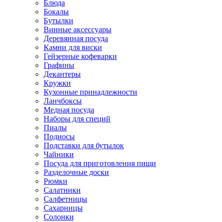
Блюда
Бокалы
Бутылки
Винные аксессуары
Деревянная посуда
Камни для виски
Гейзерные кофеварки
Графины
Декантеры
Кружки
Кухонные принадлежности
Ланчбоксы
Медная посуда
Наборы для специй
Пиалы
Подносы
Подставки для бутылок
Чайники
Посуда для приготовления пищи
Разделочные доски
Рюмки
Салатники
Салфетницы
Сахарницы
Солонки