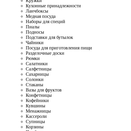
Кружки
Кухонные принадлежности
Ланчбоксы
Медная посуда
Наборы для специй
Пиалы
Подносы
Подставки для бутылок
Чайники
Посуда для приготовления пищи
Разделочные доски
Рюмки
Салатники
Салфетницы
Сахарницы
Солонки
Стаканы
Вазы для фруктов
Конфетницы
Кофейники
Кувшины
Менажницы
Кассероли
Супницы
Корзины