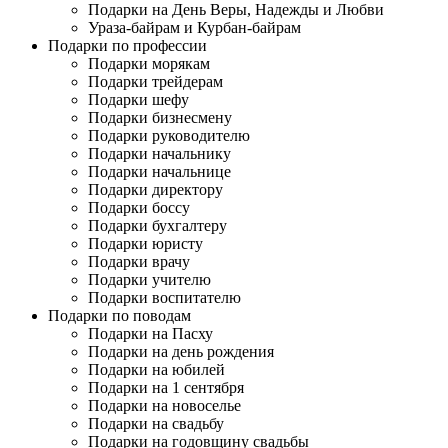
Подарки на День Веры, Надежды и Любви
Ураза-байрам и Курбан-байрам
Подарки по профессии
Подарки морякам
Подарки трейдерам
Подарки шефу
Подарки бизнесмену
Подарки руководителю
Подарки начальнику
Подарки начальнице
Подарки директору
Подарки боссу
Подарки бухгалтеру
Подарки юристу
Подарки врачу
Подарки учителю
Подарки воспитателю
Подарки по поводам
Подарки на Пасху
Подарки на день рождения
Подарки на юбилей
Подарки на 1 сентября
Подарки на новоселье
Подарки на свадьбу
Подарки на годовщину свадьбы