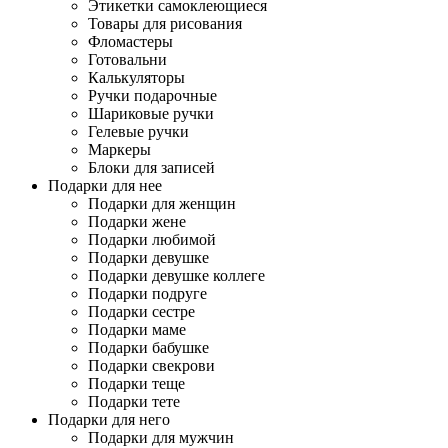
Этикетки самоклеющиеся
Товары для рисования
Фломастеры
Готовальни
Калькуляторы
Ручки подарочные
Шариковые ручки
Гелевые ручки
Маркеры
Блоки для записей
Подарки для нее
Подарки для женщин
Подарки жене
Подарки любимой
Подарки девушке
Подарки девушке коллеге
Подарки подруге
Подарки сестре
Подарки маме
Подарки бабушке
Подарки свекрови
Подарки теще
Подарки тете
Подарки для него
Подарки для мужчин