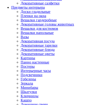
Декоративные салфетки
Предметы интерьера
Доски гладильные
Пленки на окна
Вешалки гардеробные
Декоративные головы животных
Вешалки для костюмов
Вешалки напольные
Вазы
Декоративная посуда
Декоративные тарелки
Декоративные блюда
Декоративные цветы
Картины
Панно настенные
Постеры
Интерьерные часы
Подсвечники
Гобелены
Зеркала
Минибары
Шкатулки
Ключницы
Кашпо
Домашние свечи