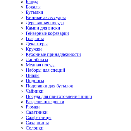
Блюда
Бокалы
Бутылки
Винные аксессуары
Деревянная посуда
Камни для виски
Гейзерные кофеварки
Графины
Декантеры
Кружки
Кухонные принадлежности
Ланчбоксы
Медная посуда
Наборы для специй
Пиалы
Подносы
Подставки для бутылок
Чайники
Посуда для приготовления пищи
Разделочные доски
Рюмки
Салатники
Салфетницы
Сахарницы
Солонки