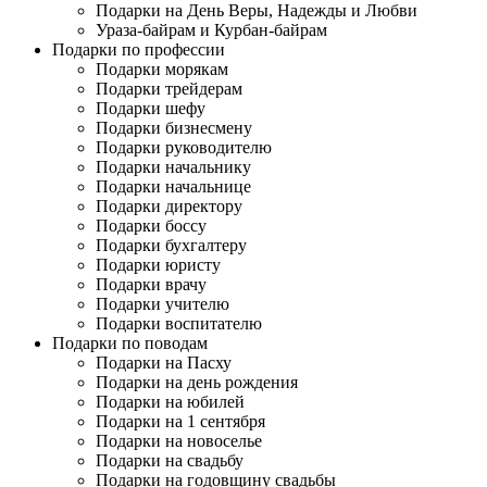
Подарки на День Веры, Надежды и Любви
Ураза-байрам и Курбан-байрам
Подарки по профессии
Подарки морякам
Подарки трейдерам
Подарки шефу
Подарки бизнесмену
Подарки руководителю
Подарки начальнику
Подарки начальнице
Подарки директору
Подарки боссу
Подарки бухгалтеру
Подарки юристу
Подарки врачу
Подарки учителю
Подарки воспитателю
Подарки по поводам
Подарки на Пасху
Подарки на день рождения
Подарки на юбилей
Подарки на 1 сентября
Подарки на новоселье
Подарки на свадьбу
Подарки на годовщину свадьбы