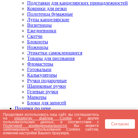
Подставки для канцелярских принадлежностей
Коврики для резки
Полотенца бумажные
Лупы канцелярские
Визитницы
Ежедневники
Скотчи
Блокноты
Ножницы
Этикетки самоклеющиеся
Товары для рисования
Фломастеры
Готовальни
Калькуляторы
Ручки подарочные
Шариковые ручки
Гелевые ручки
Маркеры
Блоки для записей
Подарки по цене
Подарки от 5000 рублей
Продолжая использовать наш сайт, вы соглашаетесь
на
обработку файлов Cookie
и других
Подарки до 5000 рублей
пользовательских данных, в соответствии с
Согласен
Подарки до 3000 рублей
Политикой конфиденциальности
. Вы можете
заблокировать использование Cookies сайтом,
Подарки до 2000 рублей
изменив настройки Вашего браузера.
Подарки до 1000 рублей