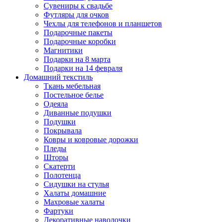
Сувениры к свадьбе
Футляры для очков
Чехлы для телефонов и планшетов
Подарочные пакеты
Подарочные коробки
Магнитики
Подарки на 8 марта
Подарки на 14 февраля
Домашний текстиль
Ткань мебельная
Постельное белье
Одеяла
Диванные подушки
Подушки
Покрывала
Ковры и ковровые дорожки
Пледы
Шторы
Скатерти
Полотенца
Сидушки на стулья
Халаты домашние
Махровые халаты
Фартуки
Декоративные наволочки