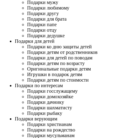
Подарки мужу
Подарки любимому
Подарки другу
Подарки для брата
Подарки папе
Подарки отцу
Подарки дедушке
Подарки для детей
Подарки ко дню защиты детей
Подарки детям от родственников
Подарки для детей по поводам
Подарки детям по возрасту
Оригинальные подарки детям
Игрушки в подарок детям
Подарки детям по стоимости
Подарки по интересам
Подарки госслужащему
Подарки домохозяйке
Подарки дачнику
Подарки шахматисту
Подарки рыбаку
Подарки верующим
Подарки христианам
Подарки на рождество
Подарки мусульманам