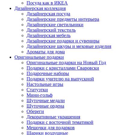
Посуда как в ИКЕА
Дизайнерская коллекция
Дизайнерская посуда
Дизайнерские предметы интерьера
Дизайнерские светильники
Дизайнерский текстиль
Дизайнерская мебель
Дизайнерские подарки и сувениры
Дизайнерские шкуры и меховые изделия
Ароматы для дома
Оригинальные подарки
Оригинальные подарки на Новый Год
Подарки с кристаллами Сваровски
Подарочные наборы
Подарки учителю на выпускной
Настольные игры
Статуэтки
Мини-гольф
Шуточные медали
Шуточные ордена
Обереги
Декоративные украшения
Подарки с восточной тематикой
Мешочки для подарков
Шарики воздушные