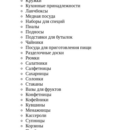
Кружки
Кухонные принадлежности
Ланчбоксы
Медная посуда
Наборы для специй
Пиалы
Подносы
Подставки для бутылок
Чайники
Посуда для приготовления пищи
Разделочные доски
Рюмки
Салатники
Салфетницы
Сахарницы
Солонки
Стаканы
Вазы для фруктов
Конфетницы
Кофейники
Кувшины
Менажницы
Кассероли
Супницы
Корзины