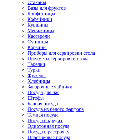
Стаканы
Вазы для фруктов
Конфетницы
Кофейники
Кувшины
Менажницы
Кассероли
Супницы
Корзины
Приборы для сервировки стола
Предметы сервировки стола
Тарелки
Турки
Фужеры
Хлебницы
Заварочные чайники
Посуда для чая
Штофы
Барная посуда
Посуда из белого фарфора
Темная посуда
Посуда в кредит
Однотонная посуда
Посуда в рассрочку
Пластиковая посуда