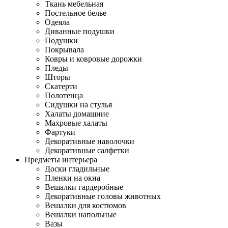
Ткань мебельная
Постельное белье
Одеяла
Диванные подушки
Подушки
Покрывала
Ковры и ковровые дорожки
Пледы
Шторы
Скатерти
Полотенца
Сидушки на стулья
Халаты домашние
Махровые халаты
Фартуки
Декоративные наволочки
Декоративные салфетки
Предметы интерьера
Доски гладильные
Пленки на окна
Вешалки гардеробные
Декоративные головы животных
Вешалки для костюмов
Вешалки напольные
Вазы