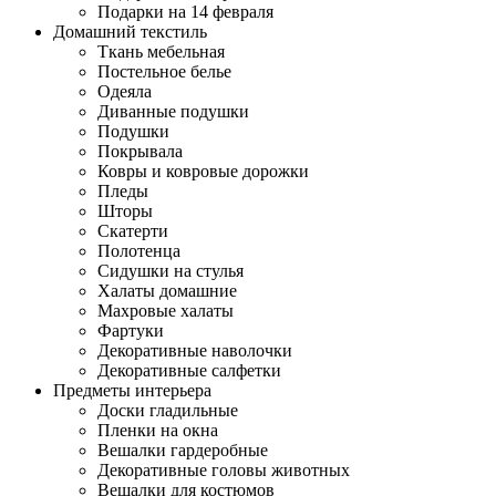
Подарки на 14 февраля
Домашний текстиль
Ткань мебельная
Постельное белье
Одеяла
Диванные подушки
Подушки
Покрывала
Ковры и ковровые дорожки
Пледы
Шторы
Скатерти
Полотенца
Сидушки на стулья
Халаты домашние
Махровые халаты
Фартуки
Декоративные наволочки
Декоративные салфетки
Предметы интерьера
Доски гладильные
Пленки на окна
Вешалки гардеробные
Декоративные головы животных
Вешалки для костюмов