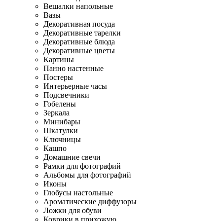
Вешалки напольные
Вазы
Декоративная посуда
Декоративные тарелки
Декоративные блюда
Декоративные цветы
Картины
Панно настенные
Постеры
Интерьерные часы
Подсвечники
Гобелены
Зеркала
Минибары
Шкатулки
Ключницы
Кашпо
Домашние свечи
Рамки для фотографий
Альбомы для фотографий
Иконы
Глобусы настольные
Ароматические диффузоры
Ложки для обуви
Коврики в прихожую