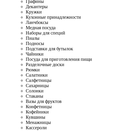
Графины
Декантеры
Кружки
Кухонные принадлежности
Ланчбоксы
Медная посуда
Наборы для специй
Пиалы
Подносы
Подставки для бутылок
Чайники
Посуда для приготовления пищи
Разделочные доски
Рюмки
Салатники
Салфетницы
Сахарницы
Солонки
Стаканы
Вазы для фруктов
Конфетницы
Кофейники
Кувшины
Менажницы
Кассероли