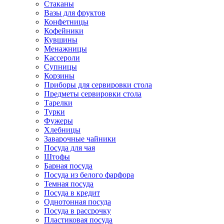
Стаканы
Вазы для фруктов
Конфетницы
Кофейники
Кувшины
Менажницы
Кассероли
Супницы
Корзины
Приборы для сервировки стола
Предметы сервировки стола
Тарелки
Турки
Фужеры
Хлебницы
Заварочные чайники
Посуда для чая
Штофы
Барная посуда
Посуда из белого фарфора
Темная посуда
Посуда в кредит
Однотонная посуда
Посуда в рассрочку
Пластиковая посуда