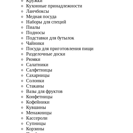
Кружки
Кухонные принадлежности
Ланчбоксы
Медная посуда
Наборы для специй
Пиалы
Подносы
Подставки для бутылок
Чайники
Посуда для приготовления пищи
Разделочные доски
Рюмки
Салатники
Салфетницы
Сахарницы
Солонки
Стаканы
Вазы для фруктов
Конфетницы
Кофейники
Кувшины
Менажницы
Кассероли
Супницы
Корзины