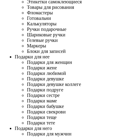
Этикетки самоклеющиеся
Товары для рисования
Фломастеры
Готовальни
Калькуляторы
Ручки подарочные
Шариковые ручки
Гелевые ручки
Маркеры
Блоки для записей
Подарки для нее
Подарки для женщин
Подарки жене
Подарки любимой
Подарки девушке
Подарки девушке коллеге
Подарки подруге
Подарки сестре
Подарки маме
Подарки бабушке
Подарки свекрови
Подарки теще
Подарки тете
Подарки для него
Подарки для мужчин