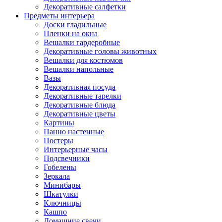
Декоративные салфетки
Предметы интерьера
Доски гладильные
Пленки на окна
Вешалки гардеробные
Декоративные головы животных
Вешалки для костюмов
Вешалки напольные
Вазы
Декоративная посуда
Декоративные тарелки
Декоративные блюда
Декоративные цветы
Картины
Панно настенные
Постеры
Интерьерные часы
Подсвечники
Гобелены
Зеркала
Минибары
Шкатулки
Ключницы
Кашпо
Домашние свечи