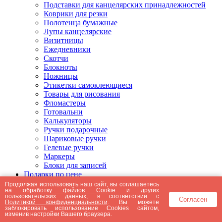
Подставки для канцелярских принадлежностей
Коврики для резки
Полотенца бумажные
Лупы канцелярские
Визитницы
Ежедневники
Скотчи
Блокноты
Ножницы
Этикетки самоклеющиеся
Товары для рисования
Фломастеры
Готовальни
Калькуляторы
Ручки подарочные
Шариковые ручки
Гелевые ручки
Маркеры
Блоки для записей
Подарки по цене
Подарки от 5000 рублей
Продолжая использовать наш сайт, вы соглашаетесь
на
обработку файлов Cookie
и других
Подарки до 5000 рублей
пользовательских данных, в соответствии с
Согласен
Подарки до 3000 рублей
Политикой конфиденциальности
. Вы можете
заблокировать использование Cookies сайтом,
Подарки до 2000 рублей
изменив настройки Вашего браузера.
Подарки до 1000 рублей