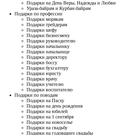
Подарки на День Веры, Надежды и Любви
Ураза-байрам и Курбан-байрам
Подарки по профессии
Подарки морякам
Подарки трейдерам
Подарки шефу
Подарки бизнесмену
Подарки руководителю
Подарки начальнику
Подарки начальнице
Подарки директору
Подарки боссу
Подарки бухгалтеру
Подарки юристу
Подарки врачу
Подарки учителю
Подарки воспитателю
Подарки по поводам
Подарки на Пасху
Подарки на день рождения
Подарки на юбилей
Подарки на 1 сентября
Подарки на новоселье
Подарки на свадьбу
Подарки на годовщину свадьбы