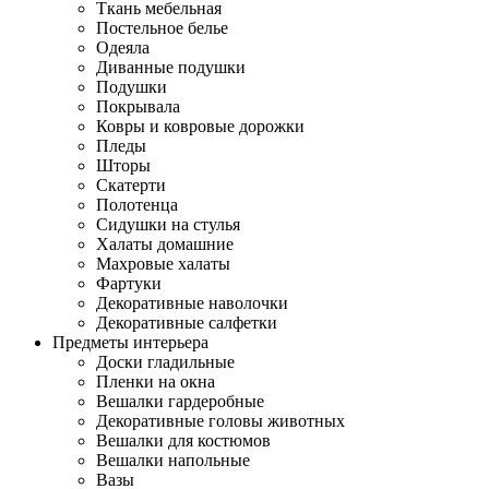
Ткань мебельная
Постельное белье
Одеяла
Диванные подушки
Подушки
Покрывала
Ковры и ковровые дорожки
Пледы
Шторы
Скатерти
Полотенца
Сидушки на стулья
Халаты домашние
Махровые халаты
Фартуки
Декоративные наволочки
Декоративные салфетки
Предметы интерьера
Доски гладильные
Пленки на окна
Вешалки гардеробные
Декоративные головы животных
Вешалки для костюмов
Вешалки напольные
Вазы