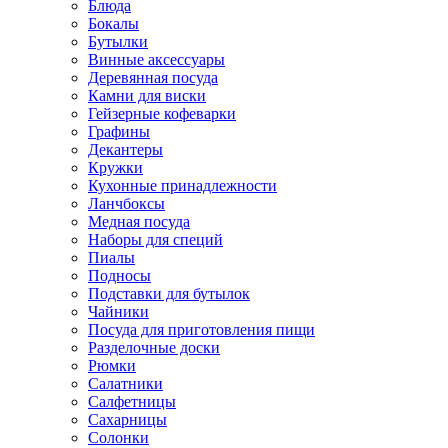
Блюда
Бокалы
Бутылки
Винные аксессуары
Деревянная посуда
Камни для виски
Гейзерные кофеварки
Графины
Декантеры
Кружки
Кухонные принадлежности
Ланчбоксы
Медная посуда
Наборы для специй
Пиалы
Подносы
Подставки для бутылок
Чайники
Посуда для приготовления пищи
Разделочные доски
Рюмки
Салатники
Салфетницы
Сахарницы
Солонки