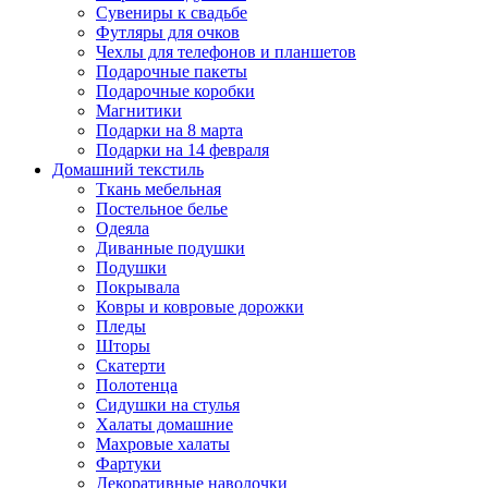
Сувениры к свадьбе
Футляры для очков
Чехлы для телефонов и планшетов
Подарочные пакеты
Подарочные коробки
Магнитики
Подарки на 8 марта
Подарки на 14 февраля
Домашний текстиль
Ткань мебельная
Постельное белье
Одеяла
Диванные подушки
Подушки
Покрывала
Ковры и ковровые дорожки
Пледы
Шторы
Скатерти
Полотенца
Сидушки на стулья
Халаты домашние
Махровые халаты
Фартуки
Декоративные наволочки