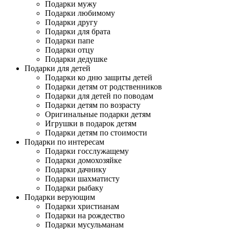
Подарки мужу
Подарки любимому
Подарки другу
Подарки для брата
Подарки папе
Подарки отцу
Подарки дедушке
Подарки для детей
Подарки ко дню защиты детей
Подарки детям от родственников
Подарки для детей по поводам
Подарки детям по возрасту
Оригинальные подарки детям
Игрушки в подарок детям
Подарки детям по стоимости
Подарки по интересам
Подарки госслужащему
Подарки домохозяйке
Подарки дачнику
Подарки шахматисту
Подарки рыбаку
Подарки верующим
Подарки христианам
Подарки на рождество
Подарки мусульманам