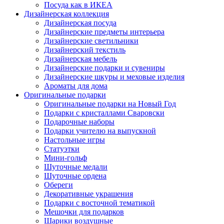
Посуда как в ИКЕА
Дизайнерская коллекция
Дизайнерская посуда
Дизайнерские предметы интерьера
Дизайнерские светильники
Дизайнерский текстиль
Дизайнерская мебель
Дизайнерские подарки и сувениры
Дизайнерские шкуры и меховые изделия
Ароматы для дома
Оригинальные подарки
Оригинальные подарки на Новый Год
Подарки с кристаллами Сваровски
Подарочные наборы
Подарки учителю на выпускной
Настольные игры
Статуэтки
Мини-гольф
Шуточные медали
Шуточные ордена
Обереги
Декоративные украшения
Подарки с восточной тематикой
Мешочки для подарков
Шарики воздушные