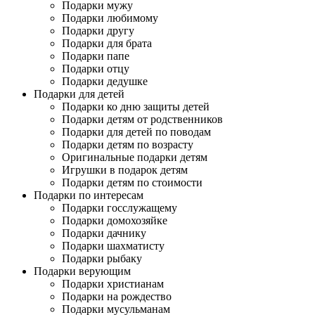
Подарки мужу
Подарки любимому
Подарки другу
Подарки для брата
Подарки папе
Подарки отцу
Подарки дедушке
Подарки для детей
Подарки ко дню защиты детей
Подарки детям от родственников
Подарки для детей по поводам
Подарки детям по возрасту
Оригинальные подарки детям
Игрушки в подарок детям
Подарки детям по стоимости
Подарки по интересам
Подарки госслужащему
Подарки домохозяйке
Подарки дачнику
Подарки шахматисту
Подарки рыбаку
Подарки верующим
Подарки христианам
Подарки на рождество
Подарки мусульманам