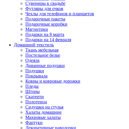
Сувениры к свадьбе
Футляры для очков
Чехлы для телефонов и планшетов
Подарочные пакеты
Подарочные коробки
Магнитики
Подарки на 8 марта
Подарки на 14 февраля
Домашний текстиль
Ткань мебельная
Постельное белье
Одеяла
Диванные подушки
Подушки
Покрывала
Ковры и ковровые дорожки
Пледы
Шторы
Скатерти
Полотенца
Сидушки на стулья
Халаты домашние
Махровые халаты
Фартуки
Декоративные наволочки