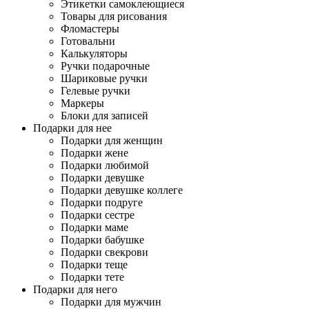
Этикетки самоклеющиеся
Товары для рисования
Фломастеры
Готовальни
Калькуляторы
Ручки подарочные
Шариковые ручки
Гелевые ручки
Маркеры
Блоки для записей
Подарки для нее
Подарки для женщин
Подарки жене
Подарки любимой
Подарки девушке
Подарки девушке коллеге
Подарки подруге
Подарки сестре
Подарки маме
Подарки бабушке
Подарки свекрови
Подарки теще
Подарки тете
Подарки для него
Подарки для мужчин