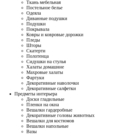
Ткань мебельная
Постельное белье
Одеяла
Диванные подушки
Подушки
Покрывала
Ковры и ковровые дорожки
Пледы
Шторы
Скатерти
Полотенца
Сидушки на стулья
Халаты домашние
Махровые халаты
Фартуки
Декоративные наволочки
Декоративные салфетки
Предметы интерьера
Доски гладильные
Пленки на окна
Вешалки гардеробные
Декоративные головы животных
Вешалки для костюмов
Вешалки напольные
Вазы