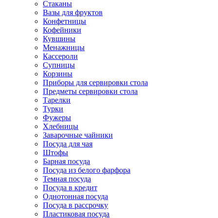
Стаканы
Вазы для фруктов
Конфетницы
Кофейники
Кувшины
Менажницы
Кассероли
Супницы
Корзины
Приборы для сервировки стола
Предметы сервировки стола
Тарелки
Турки
Фужеры
Хлебницы
Заварочные чайники
Посуда для чая
Штофы
Барная посуда
Посуда из белого фарфора
Темная посуда
Посуда в кредит
Однотонная посуда
Посуда в рассрочку
Пластиковая посуда