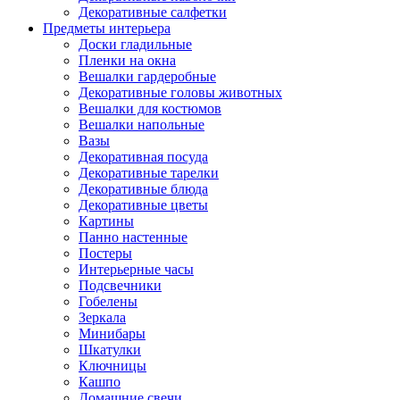
Декоративные салфетки
Предметы интерьера
Доски гладильные
Пленки на окна
Вешалки гардеробные
Декоративные головы животных
Вешалки для костюмов
Вешалки напольные
Вазы
Декоративная посуда
Декоративные тарелки
Декоративные блюда
Декоративные цветы
Картины
Панно настенные
Постеры
Интерьерные часы
Подсвечники
Гобелены
Зеркала
Минибары
Шкатулки
Ключницы
Кашпо
Домашние свечи