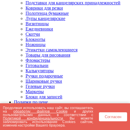
Подставки для канцелярских принадлежностей
Коврики для резки
Полотенца бумажные
Лупы канцелярские
Визитницы
Ежедневники
Скотчи
Блокноты
Ножницы
Этикетки самоклеющиеся
Товары для рисования
Фломастеры
Готовальни
Калькуляторы
Ручки подарочные
Шариковые ручки
Гелевые ручки
Маркеры
Блоки для записей
Подарки по цене
Подарки от 5000 рублей
Продолжая использовать наш сайт, вы соглашаетесь
на
обработку файлов Cookie
и других
Подарки до 5000 рублей
пользовательских данных, в соответствии с
Согласен
Подарки до 3000 рублей
Политикой конфиденциальности
. Вы можете
заблокировать использование Cookies сайтом,
Подарки до 2000 рублей
изменив настройки Вашего браузера.
Подарки до 1000 рублей