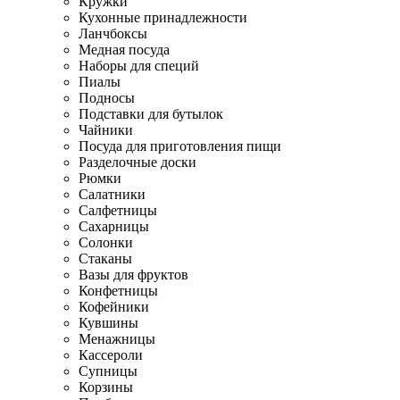
Кружки
Кухонные принадлежности
Ланчбоксы
Медная посуда
Наборы для специй
Пиалы
Подносы
Подставки для бутылок
Чайники
Посуда для приготовления пищи
Разделочные доски
Рюмки
Салатники
Салфетницы
Сахарницы
Солонки
Стаканы
Вазы для фруктов
Конфетницы
Кофейники
Кувшины
Менажницы
Кассероли
Супницы
Корзины