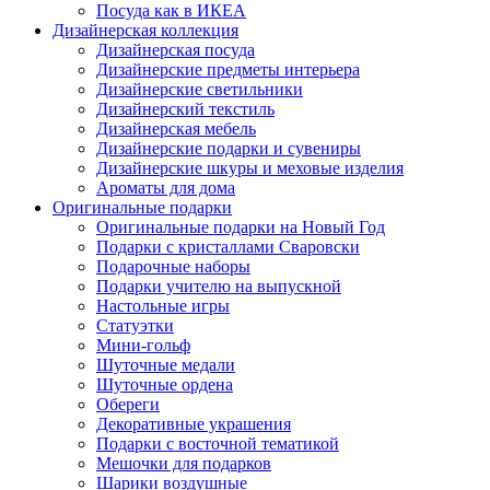
Посуда как в ИКЕА
Дизайнерская коллекция
Дизайнерская посуда
Дизайнерские предметы интерьера
Дизайнерские светильники
Дизайнерский текстиль
Дизайнерская мебель
Дизайнерские подарки и сувениры
Дизайнерские шкуры и меховые изделия
Ароматы для дома
Оригинальные подарки
Оригинальные подарки на Новый Год
Подарки с кристаллами Сваровски
Подарочные наборы
Подарки учителю на выпускной
Настольные игры
Статуэтки
Мини-гольф
Шуточные медали
Шуточные ордена
Обереги
Декоративные украшения
Подарки с восточной тематикой
Мешочки для подарков
Шарики воздушные