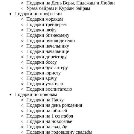
Подарки на День Веры, Надежды и Любви
Ураза-байрам и Курбан-байрам
Подарки по профессии
Подарки морякам
Подарки трейдерам
Подарки шефу
Подарки бизнесмену
Подарки руководителю
Подарки начальнику
Подарки начальнице
Подарки директору
Подарки боссу
Подарки бухгалтеру
Подарки юристу
Подарки врачу
Подарки учителю
Подарки воспитателю
Подарки по поводам
Подарки на Пасху
Подарки на день рождения
Подарки на юбилей
Подарки на 1 сентября
Подарки на новоселье
Подарки на свадьбу
Подарки на годовщину свадьбы