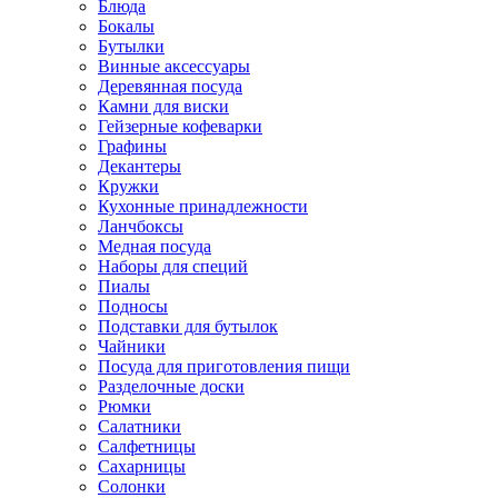
Блюда
Бокалы
Бутылки
Винные аксессуары
Деревянная посуда
Камни для виски
Гейзерные кофеварки
Графины
Декантеры
Кружки
Кухонные принадлежности
Ланчбоксы
Медная посуда
Наборы для специй
Пиалы
Подносы
Подставки для бутылок
Чайники
Посуда для приготовления пищи
Разделочные доски
Рюмки
Салатники
Салфетницы
Сахарницы
Солонки