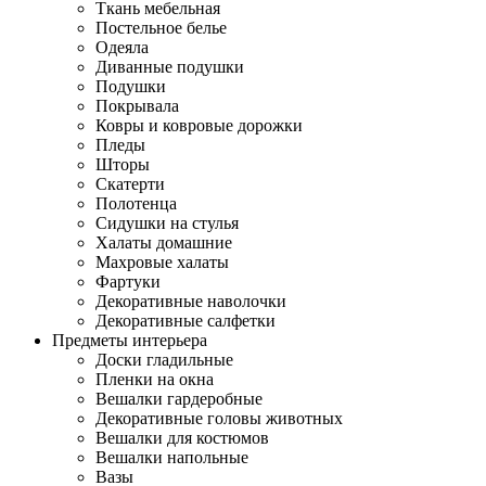
Ткань мебельная
Постельное белье
Одеяла
Диванные подушки
Подушки
Покрывала
Ковры и ковровые дорожки
Пледы
Шторы
Скатерти
Полотенца
Сидушки на стулья
Халаты домашние
Махровые халаты
Фартуки
Декоративные наволочки
Декоративные салфетки
Предметы интерьера
Доски гладильные
Пленки на окна
Вешалки гардеробные
Декоративные головы животных
Вешалки для костюмов
Вешалки напольные
Вазы