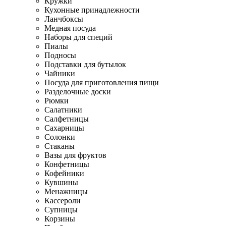
Кружки
Кухонные принадлежности
Ланчбоксы
Медная посуда
Наборы для специй
Пиалы
Подносы
Подставки для бутылок
Чайники
Посуда для приготовления пищи
Разделочные доски
Рюмки
Салатники
Салфетницы
Сахарницы
Солонки
Стаканы
Вазы для фруктов
Конфетницы
Кофейники
Кувшины
Менажницы
Кассероли
Супницы
Корзины