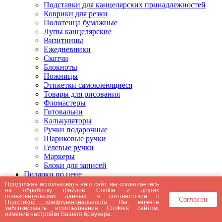
Подставки для канцелярских принадлежностей
Коврики для резки
Полотенца бумажные
Лупы канцелярские
Визитницы
Ежедневники
Скотчи
Блокноты
Ножницы
Этикетки самоклеющиеся
Товары для рисования
Фломастеры
Готовальни
Калькуляторы
Ручки подарочные
Шариковые ручки
Гелевые ручки
Маркеры
Блоки для записей
Подарки по цене
Подарки от 5000 рублей
Продолжая использовать наш сайт, вы соглашаетесь
на
обработку файлов Cookie
и других
Подарки до 5000 рублей
пользовательских данных, в соответствии с
Согласен
Подарки до 3000 рублей
Политикой конфиденциальности
. Вы можете
заблокировать использование Cookies сайтом,
Подарки до 2000 рублей
изменив настройки Вашего браузера.
Подарки до 1000 рублей