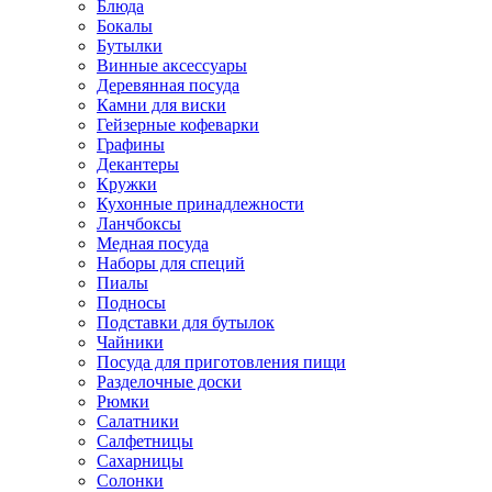
Блюда
Бокалы
Бутылки
Винные аксессуары
Деревянная посуда
Камни для виски
Гейзерные кофеварки
Графины
Декантеры
Кружки
Кухонные принадлежности
Ланчбоксы
Медная посуда
Наборы для специй
Пиалы
Подносы
Подставки для бутылок
Чайники
Посуда для приготовления пищи
Разделочные доски
Рюмки
Салатники
Салфетницы
Сахарницы
Солонки