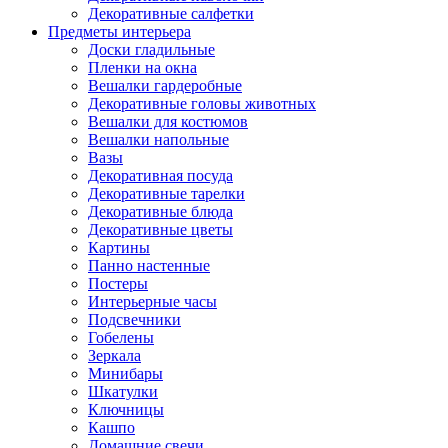
Декоративные салфетки
Предметы интерьера
Доски гладильные
Пленки на окна
Вешалки гардеробные
Декоративные головы животных
Вешалки для костюмов
Вешалки напольные
Вазы
Декоративная посуда
Декоративные тарелки
Декоративные блюда
Декоративные цветы
Картины
Панно настенные
Постеры
Интерьерные часы
Подсвечники
Гобелены
Зеркала
Минибары
Шкатулки
Ключницы
Кашпо
Домашние свечи