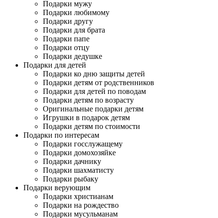
Подарки мужу
Подарки любимому
Подарки другу
Подарки для брата
Подарки папе
Подарки отцу
Подарки дедушке
Подарки для детей
Подарки ко дню защиты детей
Подарки детям от родственников
Подарки для детей по поводам
Подарки детям по возрасту
Оригинальные подарки детям
Игрушки в подарок детям
Подарки детям по стоимости
Подарки по интересам
Подарки госслужащему
Подарки домохозяйке
Подарки дачнику
Подарки шахматисту
Подарки рыбаку
Подарки верующим
Подарки христианам
Подарки на рождество
Подарки мусульманам