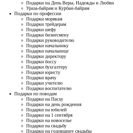
Подарки на День Веры, Надежды и Любви
Ураза-байрам и Курбан-байрам
Подарки по профессии
Подарки морякам
Подарки трейдерам
Подарки шефу
Подарки бизнесмену
Подарки руководителю
Подарки начальнику
Подарки начальнице
Подарки директору
Подарки боссу
Подарки бухгалтеру
Подарки юристу
Подарки врачу
Подарки учителю
Подарки воспитателю
Подарки по поводам
Подарки на Пасху
Подарки на день рождения
Подарки на юбилей
Подарки на 1 сентября
Подарки на новоселье
Подарки на свадьбу
Подарки на годовщину свадьбы