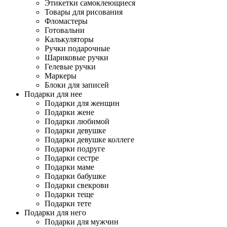
Этикетки самоклеющиеся
Товары для рисования
Фломастеры
Готовальни
Калькуляторы
Ручки подарочные
Шариковые ручки
Гелевые ручки
Маркеры
Блоки для записей
Подарки для нее
Подарки для женщин
Подарки жене
Подарки любимой
Подарки девушке
Подарки девушке коллеге
Подарки подруге
Подарки сестре
Подарки маме
Подарки бабушке
Подарки свекрови
Подарки теще
Подарки тете
Подарки для него
Подарки для мужчин