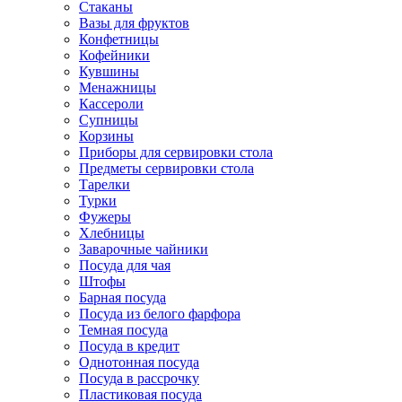
Стаканы
Вазы для фруктов
Конфетницы
Кофейники
Кувшины
Менажницы
Кассероли
Супницы
Корзины
Приборы для сервировки стола
Предметы сервировки стола
Тарелки
Турки
Фужеры
Хлебницы
Заварочные чайники
Посуда для чая
Штофы
Барная посуда
Посуда из белого фарфора
Темная посуда
Посуда в кредит
Однотонная посуда
Посуда в рассрочку
Пластиковая посуда