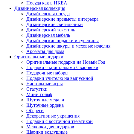
Посуда как в ИКЕА
Дизайнерская коллекция
Дизайнерская посуда
Дизайнерские предметы интерьера
Дизайнерские светильники
Дизайнерский текстиль
Дизайнерская мебель
Дизайнерские подарки и сувениры
Дизайнерские шкуры и меховые изделия
Ароматы для дома
Оригинальные подарки
Оригинальные подарки на Новый Год
Подарки с кристаллами Сваровски
Подарочные наборы
Подарки учителю на выпускной
Настольные игры
Статуэтки
Мини-гольф
Шуточные медали
Шуточные ордена
Обереги
Декоративные украшения
Подарки с восточной тематикой
Мешочки для подарков
Шарики воздушные