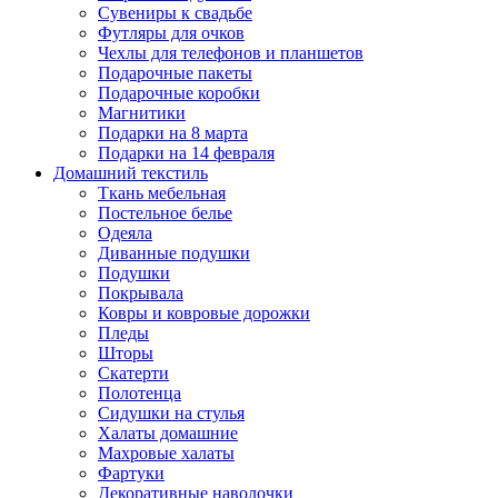
Сувениры к свадьбе
Футляры для очков
Чехлы для телефонов и планшетов
Подарочные пакеты
Подарочные коробки
Магнитики
Подарки на 8 марта
Подарки на 14 февраля
Домашний текстиль
Ткань мебельная
Постельное белье
Одеяла
Диванные подушки
Подушки
Покрывала
Ковры и ковровые дорожки
Пледы
Шторы
Скатерти
Полотенца
Сидушки на стулья
Халаты домашние
Махровые халаты
Фартуки
Декоративные наволочки