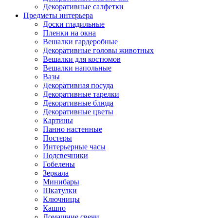
Декоративные салфетки
Предметы интерьера
Доски гладильные
Пленки на окна
Вешалки гардеробные
Декоративные головы животных
Вешалки для костюмов
Вешалки напольные
Вазы
Декоративная посуда
Декоративные тарелки
Декоративные блюда
Декоративные цветы
Картины
Панно настенные
Постеры
Интерьерные часы
Подсвечники
Гобелены
Зеркала
Минибары
Шкатулки
Ключницы
Кашпо
Домашние свечи