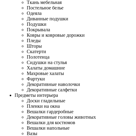
Ткань мебельная
Постельное белье
Одеяла
Диванные подушки
Подушки
Покрывала
Ковры и ковровые дорожки
Пледы
Шторы
Скатерти
Полотенца
Сидушки на стулья
Халаты домашние
Махровые халаты
Фартуки
Декоративные наволочки
Декоративные салфетки
Предметы интерьера
Доски гладильные
Пленки на окна
Вешалки гардеробные
Декоративные головы животных
Вешалки для костюмов
Вешалки напольные
Вазы