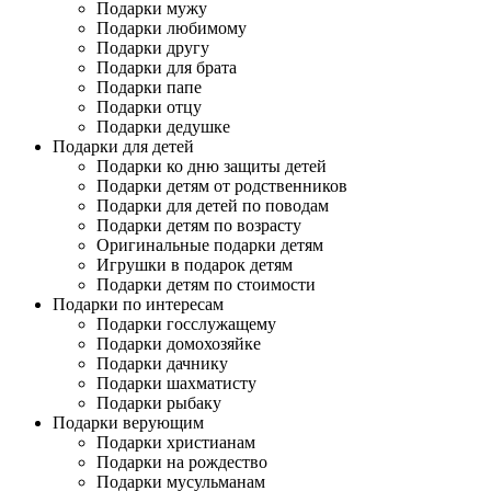
Подарки мужу
Подарки любимому
Подарки другу
Подарки для брата
Подарки папе
Подарки отцу
Подарки дедушке
Подарки для детей
Подарки ко дню защиты детей
Подарки детям от родственников
Подарки для детей по поводам
Подарки детям по возрасту
Оригинальные подарки детям
Игрушки в подарок детям
Подарки детям по стоимости
Подарки по интересам
Подарки госслужащему
Подарки домохозяйке
Подарки дачнику
Подарки шахматисту
Подарки рыбаку
Подарки верующим
Подарки христианам
Подарки на рождество
Подарки мусульманам