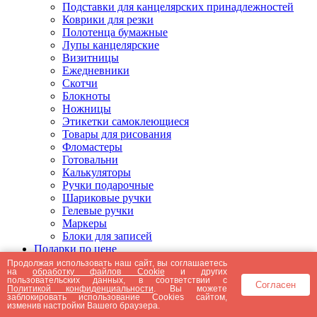
Подставки для канцелярских принадлежностей
Коврики для резки
Полотенца бумажные
Лупы канцелярские
Визитницы
Ежедневники
Скотчи
Блокноты
Ножницы
Этикетки самоклеющиеся
Товары для рисования
Фломастеры
Готовальни
Калькуляторы
Ручки подарочные
Шариковые ручки
Гелевые ручки
Маркеры
Блоки для записей
Подарки по цене
Подарки от 5000 рублей
Продолжая использовать наш сайт, вы соглашаетесь
на
обработку файлов Cookie
и других
Подарки до 5000 рублей
пользовательских данных, в соответствии с
Согласен
Подарки до 3000 рублей
Политикой конфиденциальности
. Вы можете
заблокировать использование Cookies сайтом,
Подарки до 2000 рублей
изменив настройки Вашего браузера.
Подарки до 1000 рублей