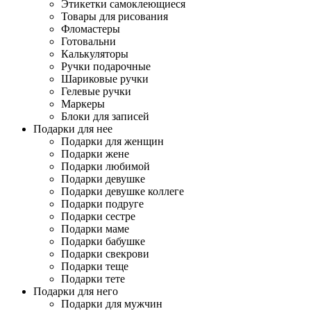
Этикетки самоклеющиеся
Товары для рисования
Фломастеры
Готовальни
Калькуляторы
Ручки подарочные
Шариковые ручки
Гелевые ручки
Маркеры
Блоки для записей
Подарки для нее
Подарки для женщин
Подарки жене
Подарки любимой
Подарки девушке
Подарки девушке коллеге
Подарки подруге
Подарки сестре
Подарки маме
Подарки бабушке
Подарки свекрови
Подарки теще
Подарки тете
Подарки для него
Подарки для мужчин