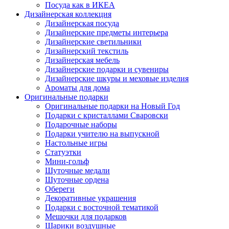
Посуда как в ИКЕА
Дизайнерская коллекция
Дизайнерская посуда
Дизайнерские предметы интерьера
Дизайнерские светильники
Дизайнерский текстиль
Дизайнерская мебель
Дизайнерские подарки и сувениры
Дизайнерские шкуры и меховые изделия
Ароматы для дома
Оригинальные подарки
Оригинальные подарки на Новый Год
Подарки с кристаллами Сваровски
Подарочные наборы
Подарки учителю на выпускной
Настольные игры
Статуэтки
Мини-гольф
Шуточные медали
Шуточные ордена
Обереги
Декоративные украшения
Подарки с восточной тематикой
Мешочки для подарков
Шарики воздушные