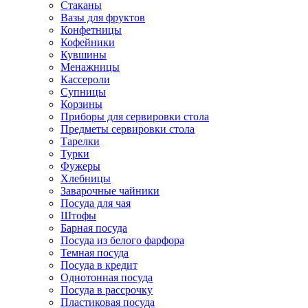
Стаканы
Вазы для фруктов
Конфетницы
Кофейники
Кувшины
Менажницы
Кассероли
Супницы
Корзины
Приборы для сервировки стола
Предметы сервировки стола
Тарелки
Турки
Фужеры
Хлебницы
Заварочные чайники
Посуда для чая
Штофы
Барная посуда
Посуда из белого фарфора
Темная посуда
Посуда в кредит
Однотонная посуда
Посуда в рассрочку
Пластиковая посуда