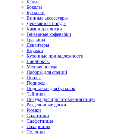
Блюда
Бокалы
Бутылки
Винные аксессуары
Деревянная посуда
Камни для виски
Гейзерные кофеварки
Графины
Декантеры
Кружки
Кухонные принадлежности
Ланчбоксы
Медная посуда
Наборы для специй
Пиалы
Подносы
Подставки для бутылок
Чайники
Посуда для приготовления пищи
Разделочные доски
Рюмки
Салатники
Салфетницы
Сахарницы
Солонки