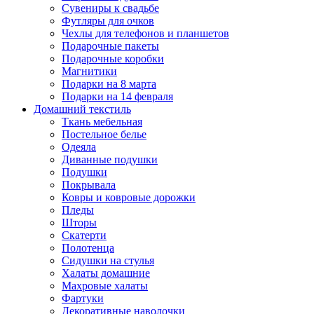
Сувениры к свадьбе
Футляры для очков
Чехлы для телефонов и планшетов
Подарочные пакеты
Подарочные коробки
Магнитики
Подарки на 8 марта
Подарки на 14 февраля
Домашний текстиль
Ткань мебельная
Постельное белье
Одеяла
Диванные подушки
Подушки
Покрывала
Ковры и ковровые дорожки
Пледы
Шторы
Скатерти
Полотенца
Сидушки на стулья
Халаты домашние
Махровые халаты
Фартуки
Декоративные наволочки