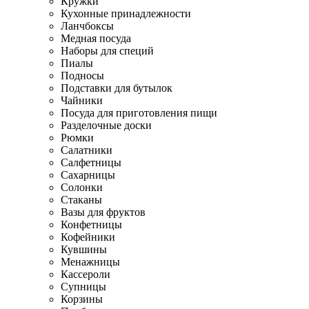
Кружки
Кухонные принадлежности
Ланчбоксы
Медная посуда
Наборы для специй
Пиалы
Подносы
Подставки для бутылок
Чайники
Посуда для приготовления пищи
Разделочные доски
Рюмки
Салатники
Салфетницы
Сахарницы
Солонки
Стаканы
Вазы для фруктов
Конфетницы
Кофейники
Кувшины
Менажницы
Кассероли
Супницы
Корзины