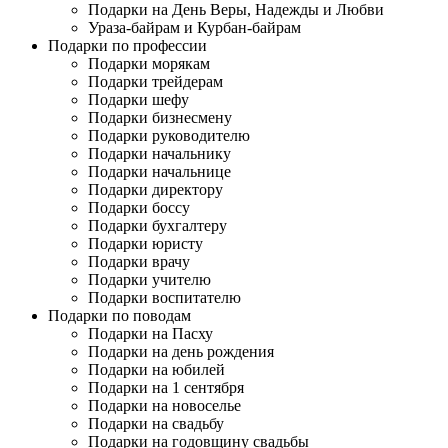
Подарки на День Веры, Надежды и Любви
Ураза-байрам и Курбан-байрам
Подарки по профессии
Подарки морякам
Подарки трейдерам
Подарки шефу
Подарки бизнесмену
Подарки руководителю
Подарки начальнику
Подарки начальнице
Подарки директору
Подарки боссу
Подарки бухгалтеру
Подарки юристу
Подарки врачу
Подарки учителю
Подарки воспитателю
Подарки по поводам
Подарки на Пасху
Подарки на день рождения
Подарки на юбилей
Подарки на 1 сентября
Подарки на новоселье
Подарки на свадьбу
Подарки на годовщину свадьбы