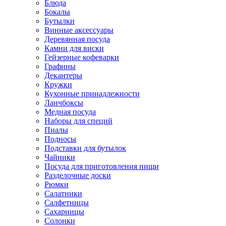
Блюда
Бокалы
Бутылки
Винные аксессуары
Деревянная посуда
Камни для виски
Гейзерные кофеварки
Графины
Декантеры
Кружки
Кухонные принадлежности
Ланчбоксы
Медная посуда
Наборы для специй
Пиалы
Подносы
Подставки для бутылок
Чайники
Посуда для приготовления пищи
Разделочные доски
Рюмки
Салатники
Салфетницы
Сахарницы
Солонки