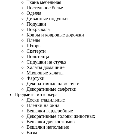
Ткань мебельная
Постельное белье
Одеяла
Диванные подушки
Подушки
Покрывала
Ковры и ковровые дорожки
Пледы
Шторы
Скатерти
Полотенца
Сидушки на стулья
Халаты домашние
Махровые халаты
Фартуки
Декоративные наволочки
Декоративные салфетки
Предметы интерьера
Доски гладильные
Пленки на окна
Вешалки гардеробные
Декоративные головы животных
Вешалки для костюмов
Вешалки напольные
Вазы