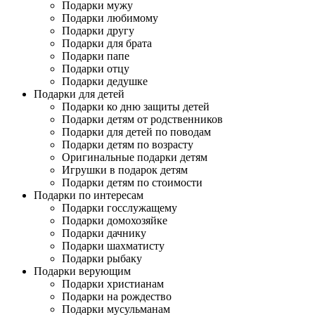
Подарки мужу
Подарки любимому
Подарки другу
Подарки для брата
Подарки папе
Подарки отцу
Подарки дедушке
Подарки для детей
Подарки ко дню защиты детей
Подарки детям от родственников
Подарки для детей по поводам
Подарки детям по возрасту
Оригинальные подарки детям
Игрушки в подарок детям
Подарки детям по стоимости
Подарки по интересам
Подарки госслужащему
Подарки домохозяйке
Подарки дачнику
Подарки шахматисту
Подарки рыбаку
Подарки верующим
Подарки христианам
Подарки на рождество
Подарки мусульманам