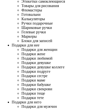
Этикетки самоклеющиеся
Товары для рисования
Фломастеры
Готовальни
Калькуляторы
Ручки подарочные
Шариковые ручки
Гелевые ручки
Маркеры
Блоки для записей
Подарки для нее
Подарки для женщин
Подарки жене
Подарки любимой
Подарки девушке
Подарки девушке коллеге
Подарки подруге
Подарки сестре
Подарки маме
Подарки бабушке
Подарки свекрови
Подарки теще
Подарки тете
Подарки для него
Подарки для мужчин