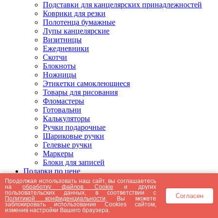
Подставки для канцелярских принадлежностей
Коврики для резки
Полотенца бумажные
Лупы канцелярские
Визитницы
Ежедневники
Скотчи
Блокноты
Ножницы
Этикетки самоклеющиеся
Товары для рисования
Фломастеры
Готовальни
Калькуляторы
Ручки подарочные
Шариковые ручки
Гелевые ручки
Маркеры
Блоки для записей
Подарки по цене
Подарки от 5000 рублей
Продолжая использовать наш сайт, вы соглашаетесь
на
обработку файлов Cookie
и других
Подарки до 5000 рублей
пользовательских данных, в соответствии с
Согласен
Подарки до 3000 рублей
Политикой конфиденциальности
. Вы можете
заблокировать использование Cookies сайтом,
Подарки до 2000 рублей
изменив настройки Вашего браузера.
Подарки до 1000 рублей