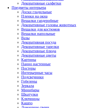
Декоративные салфетки
Предметы интерьера
Доски гладильные
Пленки на окна
Вешалки гардеробные
Декоративные головы животных
Вешалки для костюмов
Вешалки напольные
Вазы
Декоративная посуда
Декоративные тарелки
Декоративные блюда
Декоративные цветы
Картины
Панно настенные
Постеры
Интерьерные часы
Подсвечники
Гобелены
Зеркала
Минибары
Шкатулки
Ключницы
Кашпо
Домашние свечи