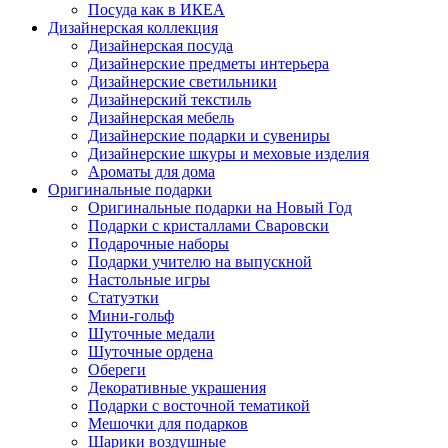
Посуда как в ИКЕА
Дизайнерская коллекция
Дизайнерская посуда
Дизайнерские предметы интерьера
Дизайнерские светильники
Дизайнерский текстиль
Дизайнерская мебель
Дизайнерские подарки и сувениры
Дизайнерские шкуры и меховые изделия
Ароматы для дома
Оригинальные подарки
Оригинальные подарки на Новый Год
Подарки с кристаллами Сваровски
Подарочные наборы
Подарки учителю на выпускной
Настольные игры
Статуэтки
Мини-гольф
Шуточные медали
Шуточные ордена
Обереги
Декоративные украшения
Подарки с восточной тематикой
Мешочки для подарков
Шарики воздушные