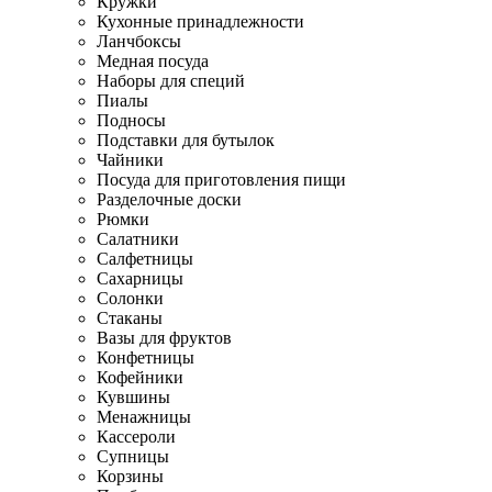
Кружки
Кухонные принадлежности
Ланчбоксы
Медная посуда
Наборы для специй
Пиалы
Подносы
Подставки для бутылок
Чайники
Посуда для приготовления пищи
Разделочные доски
Рюмки
Салатники
Салфетницы
Сахарницы
Солонки
Стаканы
Вазы для фруктов
Конфетницы
Кофейники
Кувшины
Менажницы
Кассероли
Супницы
Корзины