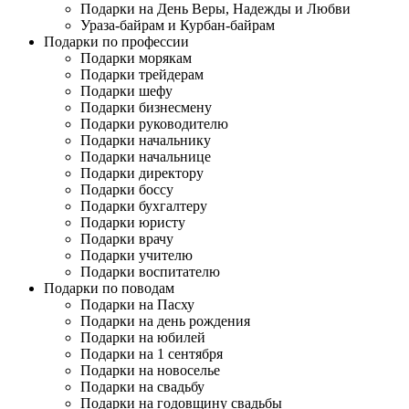
Подарки на День Веры, Надежды и Любви
Ураза-байрам и Курбан-байрам
Подарки по профессии
Подарки морякам
Подарки трейдерам
Подарки шефу
Подарки бизнесмену
Подарки руководителю
Подарки начальнику
Подарки начальнице
Подарки директору
Подарки боссу
Подарки бухгалтеру
Подарки юристу
Подарки врачу
Подарки учителю
Подарки воспитателю
Подарки по поводам
Подарки на Пасху
Подарки на день рождения
Подарки на юбилей
Подарки на 1 сентября
Подарки на новоселье
Подарки на свадьбу
Подарки на годовщину свадьбы