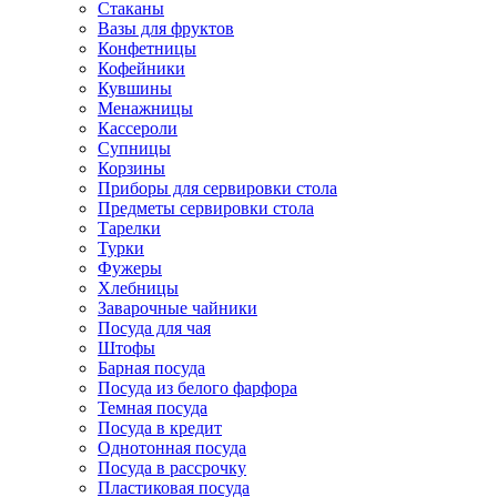
Стаканы
Вазы для фруктов
Конфетницы
Кофейники
Кувшины
Менажницы
Кассероли
Супницы
Корзины
Приборы для сервировки стола
Предметы сервировки стола
Тарелки
Турки
Фужеры
Хлебницы
Заварочные чайники
Посуда для чая
Штофы
Барная посуда
Посуда из белого фарфора
Темная посуда
Посуда в кредит
Однотонная посуда
Посуда в рассрочку
Пластиковая посуда