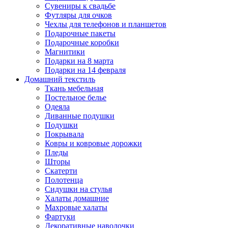
Сувениры к свадьбе
Футляры для очков
Чехлы для телефонов и планшетов
Подарочные пакеты
Подарочные коробки
Магнитики
Подарки на 8 марта
Подарки на 14 февраля
Домашний текстиль
Ткань мебельная
Постельное белье
Одеяла
Диванные подушки
Подушки
Покрывала
Ковры и ковровые дорожки
Пледы
Шторы
Скатерти
Полотенца
Сидушки на стулья
Халаты домашние
Махровые халаты
Фартуки
Декоративные наволочки