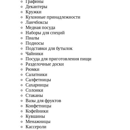
Графины
Декантеры
Кружки
Кухонные принадлежности
Ланчбоксы
Медная посуда
Наборы для специй
Пиалы
Подносы
Подставки для бутылок
Чайники
Посуда для приготовления пищи
Разделочные доски
Рюмки
Салатники
Салфетницы
Сахарницы
Солонки
Стаканы
Вазы для фруктов
Конфетницы
Кофейники
Кувшины
Менажницы
Кассероли