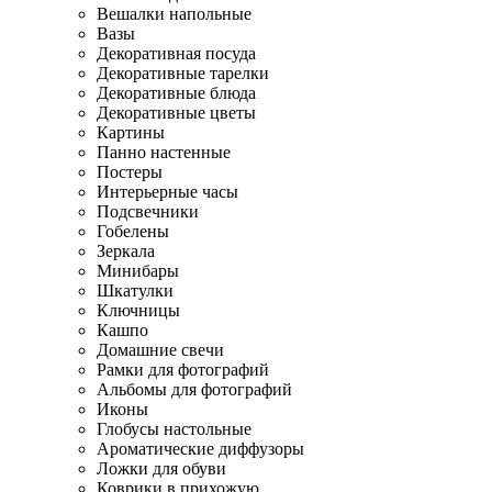
Вешалки напольные
Вазы
Декоративная посуда
Декоративные тарелки
Декоративные блюда
Декоративные цветы
Картины
Панно настенные
Постеры
Интерьерные часы
Подсвечники
Гобелены
Зеркала
Минибары
Шкатулки
Ключницы
Кашпо
Домашние свечи
Рамки для фотографий
Альбомы для фотографий
Иконы
Глобусы настольные
Ароматические диффузоры
Ложки для обуви
Коврики в прихожую