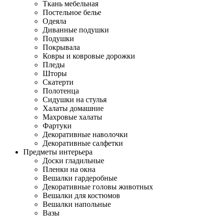
Ткань мебельная
Постельное белье
Одеяла
Диванные подушки
Подушки
Покрывала
Ковры и ковровые дорожки
Пледы
Шторы
Скатерти
Полотенца
Сидушки на стулья
Халаты домашние
Махровые халаты
Фартуки
Декоративные наволочки
Декоративные салфетки
Предметы интерьера
Доски гладильные
Пленки на окна
Вешалки гардеробные
Декоративные головы животных
Вешалки для костюмов
Вешалки напольные
Вазы