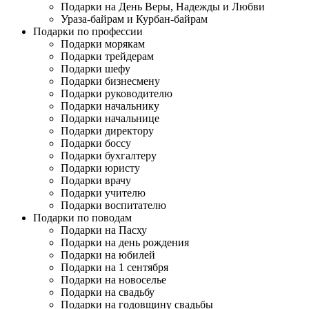
Подарки на День Веры, Надежды и Любви
Ураза-байрам и Курбан-байрам
Подарки по профессии
Подарки морякам
Подарки трейдерам
Подарки шефу
Подарки бизнесмену
Подарки руководителю
Подарки начальнику
Подарки начальнице
Подарки директору
Подарки боссу
Подарки бухгалтеру
Подарки юристу
Подарки врачу
Подарки учителю
Подарки воспитателю
Подарки по поводам
Подарки на Пасху
Подарки на день рождения
Подарки на юбилей
Подарки на 1 сентября
Подарки на новоселье
Подарки на свадьбу
Подарки на годовщину свадьбы