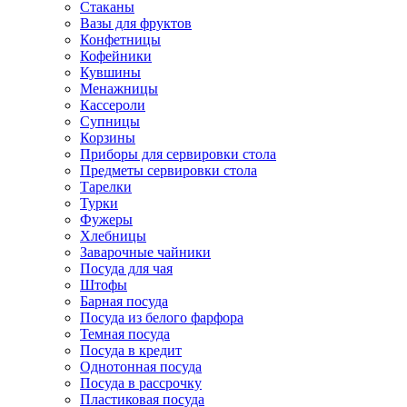
Стаканы
Вазы для фруктов
Конфетницы
Кофейники
Кувшины
Менажницы
Кассероли
Супницы
Корзины
Приборы для сервировки стола
Предметы сервировки стола
Тарелки
Турки
Фужеры
Хлебницы
Заварочные чайники
Посуда для чая
Штофы
Барная посуда
Посуда из белого фарфора
Темная посуда
Посуда в кредит
Однотонная посуда
Посуда в рассрочку
Пластиковая посуда