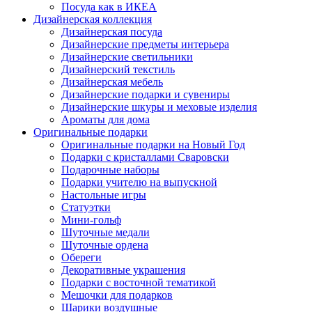
Посуда как в ИКЕА
Дизайнерская коллекция
Дизайнерская посуда
Дизайнерские предметы интерьера
Дизайнерские светильники
Дизайнерский текстиль
Дизайнерская мебель
Дизайнерские подарки и сувениры
Дизайнерские шкуры и меховые изделия
Ароматы для дома
Оригинальные подарки
Оригинальные подарки на Новый Год
Подарки с кристаллами Сваровски
Подарочные наборы
Подарки учителю на выпускной
Настольные игры
Статуэтки
Мини-гольф
Шуточные медали
Шуточные ордена
Обереги
Декоративные украшения
Подарки с восточной тематикой
Мешочки для подарков
Шарики воздушные