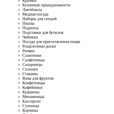
Кружки
Кухонные принадлежности
Ланчбоксы
Медная посуда
Наборы для специй
Пиалы
Подносы
Подставки для бутылок
Чайники
Посуда для приготовления пищи
Разделочные доски
Рюмки
Салатники
Салфетницы
Сахарницы
Солонки
Стаканы
Вазы для фруктов
Конфетницы
Кофейники
Кувшины
Менажницы
Кассероли
Супницы
Корзины