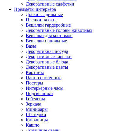
Декоративные салфетки
Предметы интерьера
Доски гладильные
Пленки на окна
Вешалки гардеробные
Декоративные головы животных
Вешалки для костюмов
Вешалки напольные
Вазы
Декоративная посуда
Декоративные тарелки
Декоративные блюда
Декоративные цветы
Картины
Панно настенные
Постеры
Интерьерные часы
Подсвечники
Гобелены
Зеркала
Минибары
Шкатулки
Ключницы
Кашпо
Домашние свечи