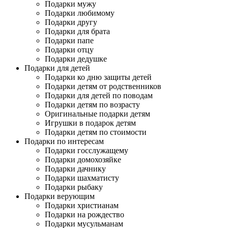
Подарки мужу
Подарки любимому
Подарки другу
Подарки для брата
Подарки папе
Подарки отцу
Подарки дедушке
Подарки для детей
Подарки ко дню защиты детей
Подарки детям от родственников
Подарки для детей по поводам
Подарки детям по возрасту
Оригинальные подарки детям
Игрушки в подарок детям
Подарки детям по стоимости
Подарки по интересам
Подарки госслужащему
Подарки домохозяйке
Подарки дачнику
Подарки шахматисту
Подарки рыбаку
Подарки верующим
Подарки христианам
Подарки на рождество
Подарки мусульманам