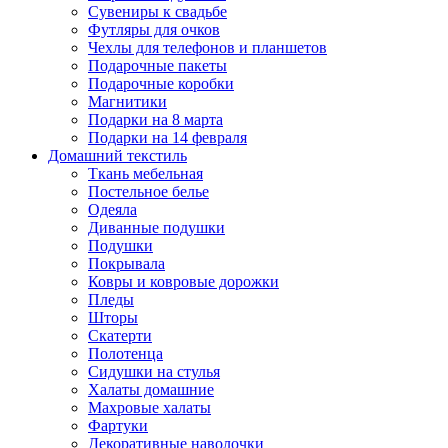
Сувениры к свадьбе
Футляры для очков
Чехлы для телефонов и планшетов
Подарочные пакеты
Подарочные коробки
Магнитики
Подарки на 8 марта
Подарки на 14 февраля
Домашний текстиль
Ткань мебельная
Постельное белье
Одеяла
Диванные подушки
Подушки
Покрывала
Ковры и ковровые дорожки
Пледы
Шторы
Скатерти
Полотенца
Сидушки на стулья
Халаты домашние
Махровые халаты
Фартуки
Декоративные наволочки