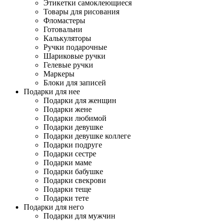
Этикетки самоклеющиеся
Товары для рисования
Фломастеры
Готовальни
Калькуляторы
Ручки подарочные
Шариковые ручки
Гелевые ручки
Маркеры
Блоки для записей
Подарки для нее
Подарки для женщин
Подарки жене
Подарки любимой
Подарки девушке
Подарки девушке коллеге
Подарки подруге
Подарки сестре
Подарки маме
Подарки бабушке
Подарки свекрови
Подарки теще
Подарки тете
Подарки для него
Подарки для мужчин