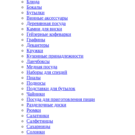
Блюда
Бокалы
Бутылки
Винные аксессуары
Деревянная посуда
Камни для виски
Гейзерные кофеварки
Графины
Декантеры
Кружки
Кухонные принадлежности
Ланчбоксы
Медная посуда
Наборы для специй
Пиалы
Подносы
Подставки для бутылок
Чайники
Посуда для приготовления пищи
Разделочные доски
Рюмки
Салатники
Салфетницы
Сахарницы
Солонки