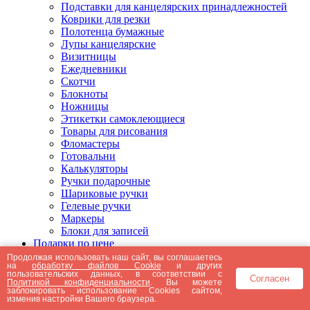
Подставки для канцелярских принадлежностей
Коврики для резки
Полотенца бумажные
Лупы канцелярские
Визитницы
Ежедневники
Скотчи
Блокноты
Ножницы
Этикетки самоклеющиеся
Товары для рисования
Фломастеры
Готовальни
Калькуляторы
Ручки подарочные
Шариковые ручки
Гелевые ручки
Маркеры
Блоки для записей
Подарки по цене
Подарки от 5000 рублей
Продолжая использовать наш сайт, вы соглашаетесь
на
обработку файлов Cookie
и других
Подарки до 5000 рублей
пользовательских данных, в соответствии с
Согласен
Подарки до 3000 рублей
Политикой конфиденциальности
. Вы можете
заблокировать использование Cookies сайтом,
Подарки до 2000 рублей
изменив настройки Вашего браузера.
Подарки до 1000 рублей