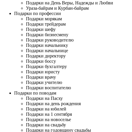
Подарки на День Веры, Надежды и Любви
Ураза-байрам и Курбан-байрам
Подарки по профессии
Подарки морякам
Подарки трейдерам
Подарки шефу
Подарки бизнесмену
Подарки руководителю
Подарки начальнику
Подарки начальнице
Подарки директору
Подарки боссу
Подарки бухгалтеру
Подарки юристу
Подарки врачу
Подарки учителю
Подарки воспитателю
Подарки по поводам
Подарки на Пасху
Подарки на день рождения
Подарки на юбилей
Подарки на 1 сентября
Подарки на новоселье
Подарки на свадьбу
Подарки на годовщину свадьбы