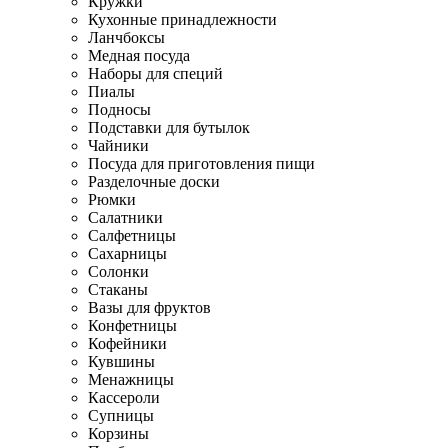
Кружки
Кухонные принадлежности
Ланчбоксы
Медная посуда
Наборы для специй
Пиалы
Подносы
Подставки для бутылок
Чайники
Посуда для приготовления пищи
Разделочные доски
Рюмки
Салатники
Салфетницы
Сахарницы
Солонки
Стаканы
Вазы для фруктов
Конфетницы
Кофейники
Кувшины
Менажницы
Кассероли
Супницы
Корзины