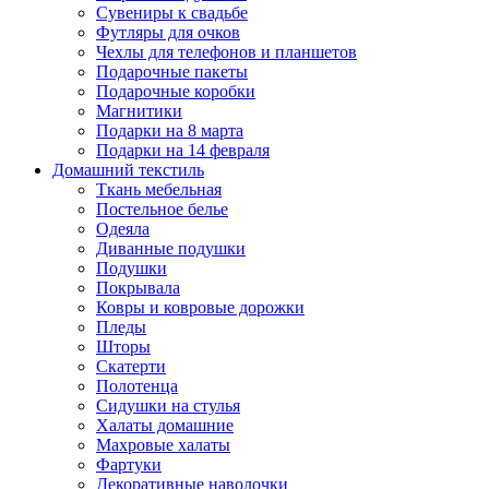
Сувениры к свадьбе
Футляры для очков
Чехлы для телефонов и планшетов
Подарочные пакеты
Подарочные коробки
Магнитики
Подарки на 8 марта
Подарки на 14 февраля
Домашний текстиль
Ткань мебельная
Постельное белье
Одеяла
Диванные подушки
Подушки
Покрывала
Ковры и ковровые дорожки
Пледы
Шторы
Скатерти
Полотенца
Сидушки на стулья
Халаты домашние
Махровые халаты
Фартуки
Декоративные наволочки