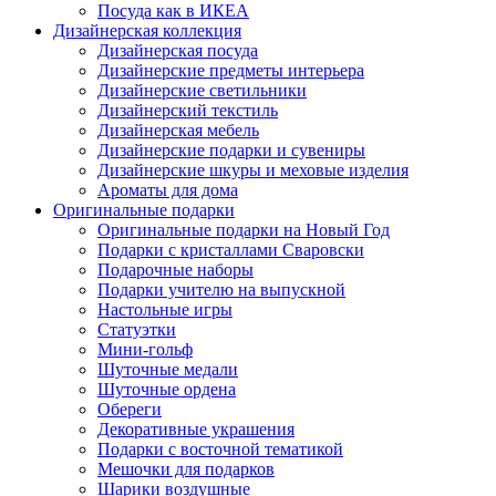
Посуда как в ИКЕА
Дизайнерская коллекция
Дизайнерская посуда
Дизайнерские предметы интерьера
Дизайнерские светильники
Дизайнерский текстиль
Дизайнерская мебель
Дизайнерские подарки и сувениры
Дизайнерские шкуры и меховые изделия
Ароматы для дома
Оригинальные подарки
Оригинальные подарки на Новый Год
Подарки с кристаллами Сваровски
Подарочные наборы
Подарки учителю на выпускной
Настольные игры
Статуэтки
Мини-гольф
Шуточные медали
Шуточные ордена
Обереги
Декоративные украшения
Подарки с восточной тематикой
Мешочки для подарков
Шарики воздушные