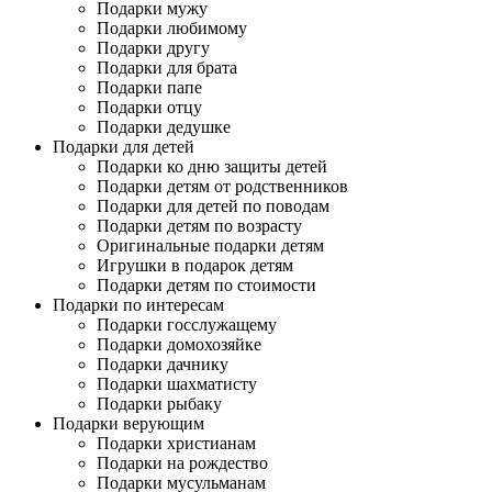
Подарки мужу
Подарки любимому
Подарки другу
Подарки для брата
Подарки папе
Подарки отцу
Подарки дедушке
Подарки для детей
Подарки ко дню защиты детей
Подарки детям от родственников
Подарки для детей по поводам
Подарки детям по возрасту
Оригинальные подарки детям
Игрушки в подарок детям
Подарки детям по стоимости
Подарки по интересам
Подарки госслужащему
Подарки домохозяйке
Подарки дачнику
Подарки шахматисту
Подарки рыбаку
Подарки верующим
Подарки христианам
Подарки на рождество
Подарки мусульманам