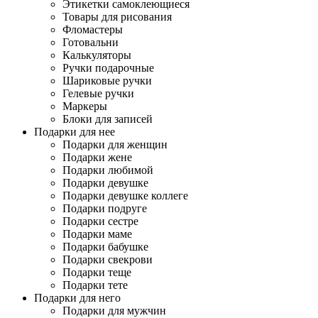
Этикетки самоклеющиеся
Товары для рисования
Фломастеры
Готовальни
Калькуляторы
Ручки подарочные
Шариковые ручки
Гелевые ручки
Маркеры
Блоки для записей
Подарки для нее
Подарки для женщин
Подарки жене
Подарки любимой
Подарки девушке
Подарки девушке коллеге
Подарки подруге
Подарки сестре
Подарки маме
Подарки бабушке
Подарки свекрови
Подарки теще
Подарки тете
Подарки для него
Подарки для мужчин