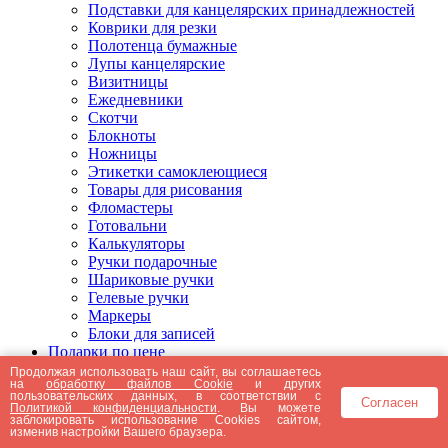
Подставки для канцелярских принадлежностей
Коврики для резки
Полотенца бумажные
Лупы канцелярские
Визитницы
Ежедневники
Скотчи
Блокноты
Ножницы
Этикетки самоклеющиеся
Товары для рисования
Фломастеры
Готовальни
Калькуляторы
Ручки подарочные
Шариковые ручки
Гелевые ручки
Маркеры
Блоки для записей
Подарки по цене
Подарки от 5000 рублей
Продолжая использовать наш сайт, вы соглашаетесь
на
обработку файлов Cookie
и других
Подарки до 5000 рублей
пользовательских данных, в соответствии с
Согласен
Подарки до 3000 рублей
Политикой конфиденциальности
. Вы можете
заблокировать использование Cookies сайтом,
Подарки до 2000 рублей
изменив настройки Вашего браузера.
Подарки до 1000 рублей