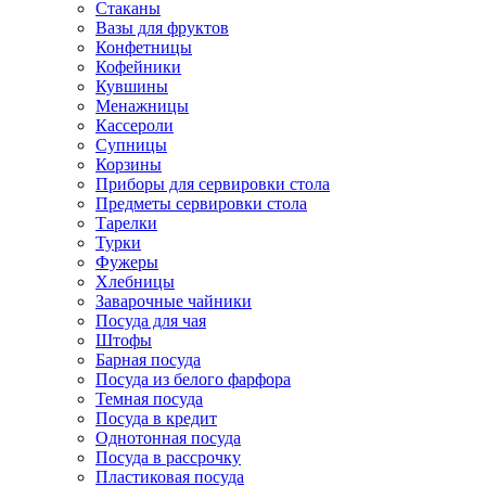
Стаканы
Вазы для фруктов
Конфетницы
Кофейники
Кувшины
Менажницы
Кассероли
Супницы
Корзины
Приборы для сервировки стола
Предметы сервировки стола
Тарелки
Турки
Фужеры
Хлебницы
Заварочные чайники
Посуда для чая
Штофы
Барная посуда
Посуда из белого фарфора
Темная посуда
Посуда в кредит
Однотонная посуда
Посуда в рассрочку
Пластиковая посуда