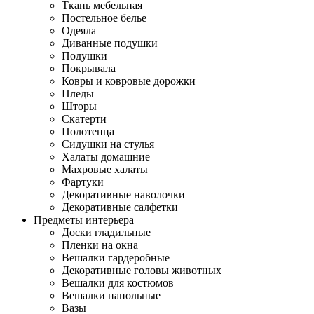
Ткань мебельная
Постельное белье
Одеяла
Диванные подушки
Подушки
Покрывала
Ковры и ковровые дорожки
Пледы
Шторы
Скатерти
Полотенца
Сидушки на стулья
Халаты домашние
Махровые халаты
Фартуки
Декоративные наволочки
Декоративные салфетки
Предметы интерьера
Доски гладильные
Пленки на окна
Вешалки гардеробные
Декоративные головы животных
Вешалки для костюмов
Вешалки напольные
Вазы