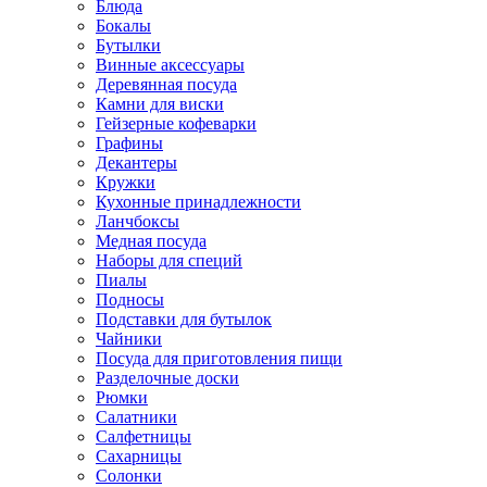
Блюда
Бокалы
Бутылки
Винные аксессуары
Деревянная посуда
Камни для виски
Гейзерные кофеварки
Графины
Декантеры
Кружки
Кухонные принадлежности
Ланчбоксы
Медная посуда
Наборы для специй
Пиалы
Подносы
Подставки для бутылок
Чайники
Посуда для приготовления пищи
Разделочные доски
Рюмки
Салатники
Салфетницы
Сахарницы
Солонки