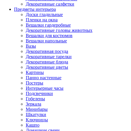
Декоративные салфетки
Предметы интерьера
Доски гладильные
Пленки на окна
Вешалки гардеробные
Декоративные головы животных
Вешалки для костюмов
Вешалки напольные
Вазы
Декоративная посуда
Декоративные тарелки
Декоративные блюда
Декоративные цветы
Картины
Панно настенные
Постеры
Интерьерные часы
Подсвечники
Гобелены
Зеркала
Минибары
Шкатулки
Ключницы
Кашпо
Домашние свечи