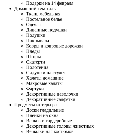
Подарки на 14 февраля
Домашний текстиль
Ткань мебельная
Постельное белье
Одеяла
Диванные подушки
Подушки
Покрывала
Ковры и ковровые дорожки
Пледы
Шторы
Скатерти
Полотенца
Сидушки на стулья
Халаты домашние
Махровые халаты
Фартуки
Декоративные наволочки
Декоративные салфетки
Предметы интерьера
Доски гладильные
Пленки на окна
Вешалки гардеробные
Декоративные головы животных
Вешалки для костюмов