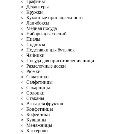
Графины
Декантеры
Кружки
Кухонные принадлежности
Ланчбоксы
Медная посуда
Наборы для специй
Пиалы
Подносы
Подставки для бутылок
Чайники
Посуда для приготовления пищи
Разделочные доски
Рюмки
Салатники
Салфетницы
Сахарницы
Солонки
Стаканы
Вазы для фруктов
Конфетницы
Кофейники
Кувшины
Менажницы
Кассероли