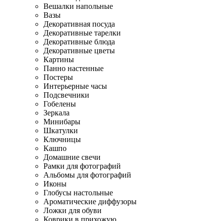
Вешалки напольные
Вазы
Декоративная посуда
Декоративные тарелки
Декоративные блюда
Декоративные цветы
Картины
Панно настенные
Постеры
Интерьерные часы
Подсвечники
Гобелены
Зеркала
Минибары
Шкатулки
Ключницы
Кашпо
Домашние свечи
Рамки для фотографий
Альбомы для фотографий
Иконы
Глобусы настольные
Ароматические диффузоры
Ложки для обуви
Коврики в прихожую