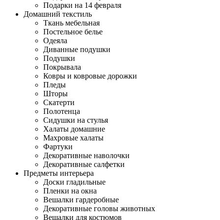
Подарки на 14 февраля
Домашний текстиль
Ткань мебельная
Постельное белье
Одеяла
Диванные подушки
Подушки
Покрывала
Ковры и ковровые дорожки
Пледы
Шторы
Скатерти
Полотенца
Сидушки на стулья
Халаты домашние
Махровые халаты
Фартуки
Декоративные наволочки
Декоративные салфетки
Предметы интерьера
Доски гладильные
Пленки на окна
Вешалки гардеробные
Декоративные головы животных
Вешалки для костюмов