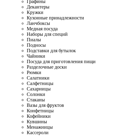
Графины
Декантеры
Кружки
Кухонные принадлежности
Ланчбоксы
Медная посуда
Наборы для специй
Пиалы
Подносы
Подставки для бутылок
Чайники
Посуда для приготовления пищи
Разделочные доски
Рюмки
Салатники
Салфетницы
Сахарницы
Солонки
Стаканы
Вазы для фруктов
Конфетницы
Кофейники
Кувшины
Менажницы
Кассероли