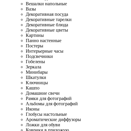
Вешалки напольные
Вазы
Декоративная посуда
Декоративные тарелки
Декоративные блюда
Декоративные цветы
Картины
Панно настенные
Постеры
Интерьерные часы
Подсвечники
Гобелены
Зеркала
Минибары
Шкатулки
Ключницы
Кашпо
Домашние свечи
Рамки для фотографий
Альбомы для фотографий
Иконы
Глобусы настольные
Ароматические диффузоры
Ложки для обуви
Коврики в прихожую