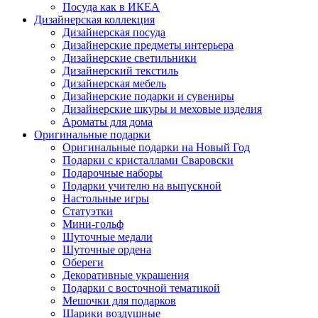
Посуда как в ИКЕА
Дизайнерская коллекция
Дизайнерская посуда
Дизайнерские предметы интерьера
Дизайнерские светильники
Дизайнерский текстиль
Дизайнерская мебель
Дизайнерские подарки и сувениры
Дизайнерские шкуры и меховые изделия
Ароматы для дома
Оригинальные подарки
Оригинальные подарки на Новый Год
Подарки с кристаллами Сваровски
Подарочные наборы
Подарки учителю на выпускной
Настольные игры
Статуэтки
Мини-гольф
Шуточные медали
Шуточные ордена
Обереги
Декоративные украшения
Подарки с восточной тематикой
Мешочки для подарков
Шарики воздушные