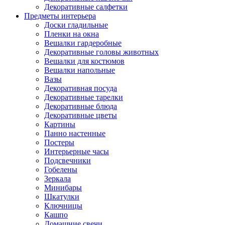
Декоративные салфетки
Предметы интерьера
Доски гладильные
Пленки на окна
Вешалки гардеробные
Декоративные головы животных
Вешалки для костюмов
Вешалки напольные
Вазы
Декоративная посуда
Декоративные тарелки
Декоративные блюда
Декоративные цветы
Картины
Панно настенные
Постеры
Интерьерные часы
Подсвечники
Гобелены
Зеркала
Минибары
Шкатулки
Ключницы
Кашпо
Домашние свечи