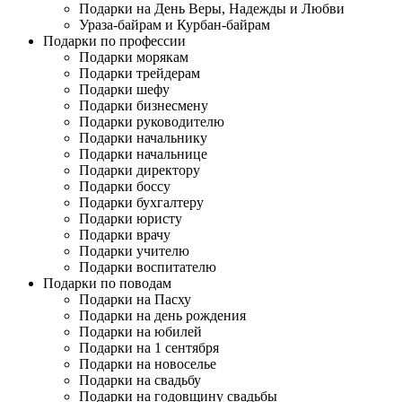
Подарки на День Веры, Надежды и Любви
Ураза-байрам и Курбан-байрам
Подарки по профессии
Подарки морякам
Подарки трейдерам
Подарки шефу
Подарки бизнесмену
Подарки руководителю
Подарки начальнику
Подарки начальнице
Подарки директору
Подарки боссу
Подарки бухгалтеру
Подарки юристу
Подарки врачу
Подарки учителю
Подарки воспитателю
Подарки по поводам
Подарки на Пасху
Подарки на день рождения
Подарки на юбилей
Подарки на 1 сентября
Подарки на новоселье
Подарки на свадьбу
Подарки на годовщину свадьбы