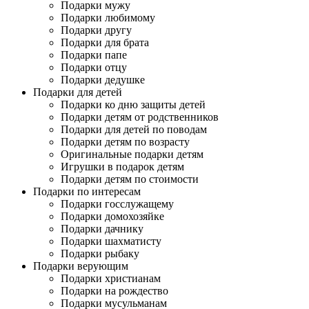
Подарки мужу
Подарки любимому
Подарки другу
Подарки для брата
Подарки папе
Подарки отцу
Подарки дедушке
Подарки для детей
Подарки ко дню защиты детей
Подарки детям от родственников
Подарки для детей по поводам
Подарки детям по возрасту
Оригинальные подарки детям
Игрушки в подарок детям
Подарки детям по стоимости
Подарки по интересам
Подарки госслужащему
Подарки домохозяйке
Подарки дачнику
Подарки шахматисту
Подарки рыбаку
Подарки верующим
Подарки христианам
Подарки на рождество
Подарки мусульманам