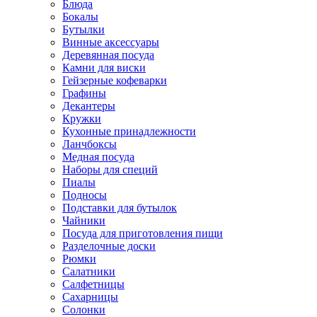
Блюда
Бокалы
Бутылки
Винные аксессуары
Деревянная посуда
Камни для виски
Гейзерные кофеварки
Графины
Декантеры
Кружки
Кухонные принадлежности
Ланчбоксы
Медная посуда
Наборы для специй
Пиалы
Подносы
Подставки для бутылок
Чайники
Посуда для приготовления пищи
Разделочные доски
Рюмки
Салатники
Салфетницы
Сахарницы
Солонки