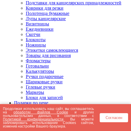
Подставки для канцелярских принадлежностей
Коврики для резки
Полотенца бумажные
Лупы канцелярские
Визитницы
Ежедневники
Скотчи
Блокноты
Ножницы
Этикетки самоклеющиеся
Товары для рисования
Фломастеры
Готовальни
Калькуляторы
Ручки подарочные
Шариковые ручки
Гелевые ручки
Маркеры
Блоки для записей
Подарки по цене
Подарки от 5000 рублей
Продолжая использовать наш сайт, вы соглашаетесь
на
обработку файлов Cookie
и других
Подарки до 5000 рублей
пользовательских данных, в соответствии с
Согласен
Подарки до 3000 рублей
Политикой конфиденциальности
. Вы можете
заблокировать использование Cookies сайтом,
Подарки до 2000 рублей
изменив настройки Вашего браузера.
Подарки до 1000 рублей