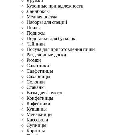
Кружки
Кухонные принадлежности
Ланчбоксы
Медная посуда
Наборы для специй
Пиалы
Подносы
Подставки для бутылок
Чайники
Посуда для приготовления пищи
Разделочные доски
Рюмки
Салатники
Салфетницы
Сахарницы
Солонки
Стаканы
Вазы для фруктов
Конфетницы
Кофейники
Кувшины
Менажницы
Кассероли
Супницы
Корзины