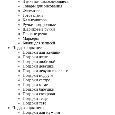
Этикетки самоклеющиеся
Товары для рисования
Фломастеры
Готовальни
Калькуляторы
Ручки подарочные
Шариковые ручки
Гелевые ручки
Маркеры
Блоки для записей
Подарки для нее
Подарки для женщин
Подарки жене
Подарки любимой
Подарки девушке
Подарки девушке коллеге
Подарки подруге
Подарки сестре
Подарки маме
Подарки бабушке
Подарки свекрови
Подарки теще
Подарки тете
Подарки для него
Подарки для мужчин