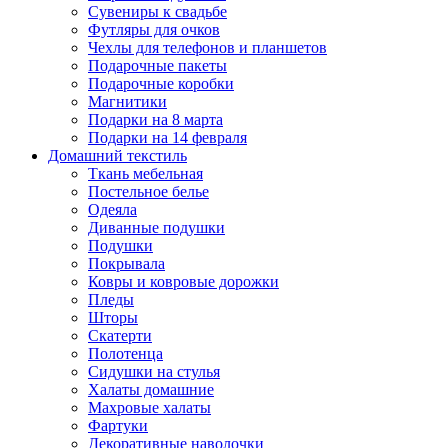
Сувениры к свадьбе
Футляры для очков
Чехлы для телефонов и планшетов
Подарочные пакеты
Подарочные коробки
Магнитики
Подарки на 8 марта
Подарки на 14 февраля
Домашний текстиль
Ткань мебельная
Постельное белье
Одеяла
Диванные подушки
Подушки
Покрывала
Ковры и ковровые дорожки
Пледы
Шторы
Скатерти
Полотенца
Сидушки на стулья
Халаты домашние
Махровые халаты
Фартуки
Декоративные наволочки