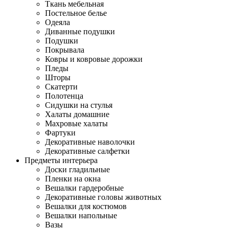
Ткань мебельная
Постельное белье
Одеяла
Диванные подушки
Подушки
Покрывала
Ковры и ковровые дорожки
Пледы
Шторы
Скатерти
Полотенца
Сидушки на стулья
Халаты домашние
Махровые халаты
Фартуки
Декоративные наволочки
Декоративные салфетки
Предметы интерьера
Доски гладильные
Пленки на окна
Вешалки гардеробные
Декоративные головы животных
Вешалки для костюмов
Вешалки напольные
Вазы