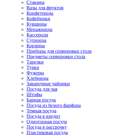
Стаканы
Вазы для фруктов
Конфетницы
Кофейники
Кувшины
Менажницы
Кассероли
Супницы
Корзины
Приборы для сервировки стола
Предметы сервировки стола
Тарелки
Турки
Фужеры
Хлебницы
Заварочные чайники
Посуда для чая
Штофы
Барная посуда
Посуда из белого фарфора
Темная посуда
Посуда в кредит
Однотонная посуда
Посуда в рассрочку
Пластиковая посуда