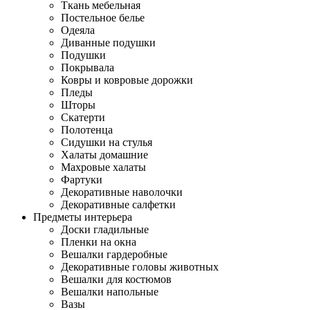
Ткань мебельная
Постельное белье
Одеяла
Диванные подушки
Подушки
Покрывала
Ковры и ковровые дорожки
Пледы
Шторы
Скатерти
Полотенца
Сидушки на стулья
Халаты домашние
Махровые халаты
Фартуки
Декоративные наволочки
Декоративные салфетки
Предметы интерьера
Доски гладильные
Пленки на окна
Вешалки гардеробные
Декоративные головы животных
Вешалки для костюмов
Вешалки напольные
Вазы