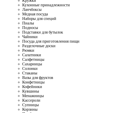
Кружки
Кухонные принадлежности
Ланчбоксы
Медная посуда
Наборы для специй
Пиалы
Подносы
Подставки для бутылок
Чайники
Посуда для приготовления пищи
Разделочные доски
Рюмки
Салатники
Салфетницы
Сахарницы
Солонки
Стаканы
Вазы для фруктов
Конфетницы
Кофейники
Кувшины
Менажницы
Кассероли
Супницы
Корзины