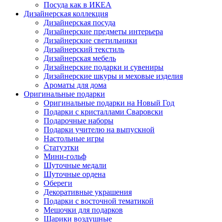
Посуда как в ИКЕА
Дизайнерская коллекция
Дизайнерская посуда
Дизайнерские предметы интерьера
Дизайнерские светильники
Дизайнерский текстиль
Дизайнерская мебель
Дизайнерские подарки и сувениры
Дизайнерские шкуры и меховые изделия
Ароматы для дома
Оригинальные подарки
Оригинальные подарки на Новый Год
Подарки с кристаллами Сваровски
Подарочные наборы
Подарки учителю на выпускной
Настольные игры
Статуэтки
Мини-гольф
Шуточные медали
Шуточные ордена
Обереги
Декоративные украшения
Подарки с восточной тематикой
Мешочки для подарков
Шарики воздушные