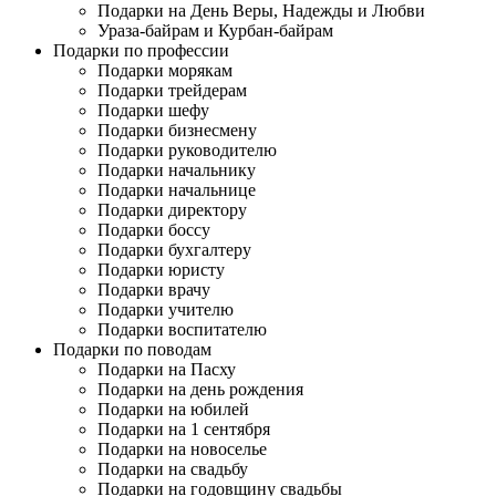
Подарки на День Веры, Надежды и Любви
Ураза-байрам и Курбан-байрам
Подарки по профессии
Подарки морякам
Подарки трейдерам
Подарки шефу
Подарки бизнесмену
Подарки руководителю
Подарки начальнику
Подарки начальнице
Подарки директору
Подарки боссу
Подарки бухгалтеру
Подарки юристу
Подарки врачу
Подарки учителю
Подарки воспитателю
Подарки по поводам
Подарки на Пасху
Подарки на день рождения
Подарки на юбилей
Подарки на 1 сентября
Подарки на новоселье
Подарки на свадьбу
Подарки на годовщину свадьбы