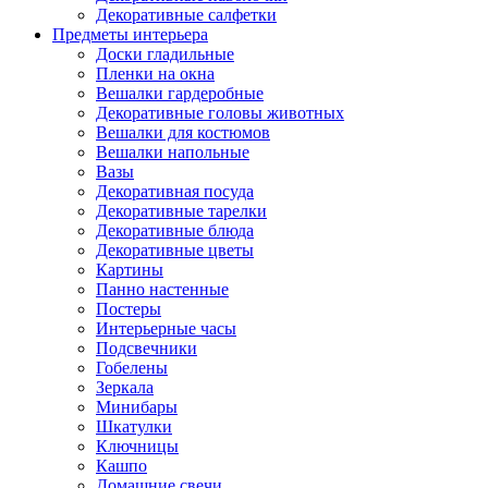
Декоративные салфетки
Предметы интерьера
Доски гладильные
Пленки на окна
Вешалки гардеробные
Декоративные головы животных
Вешалки для костюмов
Вешалки напольные
Вазы
Декоративная посуда
Декоративные тарелки
Декоративные блюда
Декоративные цветы
Картины
Панно настенные
Постеры
Интерьерные часы
Подсвечники
Гобелены
Зеркала
Минибары
Шкатулки
Ключницы
Кашпо
Домашние свечи