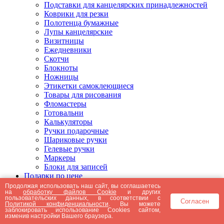
Подставки для канцелярских принадлежностей
Коврики для резки
Полотенца бумажные
Лупы канцелярские
Визитницы
Ежедневники
Скотчи
Блокноты
Ножницы
Этикетки самоклеющиеся
Товары для рисования
Фломастеры
Готовальни
Калькуляторы
Ручки подарочные
Шариковые ручки
Гелевые ручки
Маркеры
Блоки для записей
Подарки по цене
Подарки от 5000 рублей
Продолжая использовать наш сайт, вы соглашаетесь
на
обработку файлов Cookie
и других
Подарки до 5000 рублей
пользовательских данных, в соответствии с
Согласен
Подарки до 3000 рублей
Политикой конфиденциальности
. Вы можете
заблокировать использование Cookies сайтом,
Подарки до 2000 рублей
изменив настройки Вашего браузера.
Подарки до 1000 рублей