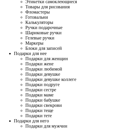
Этикетки самоклеющиеся
Товары для рисования
Фломастеры
Готовальни
Калькуляторы
Ручки подарочные
Шариковые ручки
Гелевые ручки
Маркеры
Блоки для записей
Подарки для нее
Подарки для женщин
Подарки жене
Подарки любимой
Подарки девушке
Подарки девушке коллеге
Подарки подруге
Подарки сестре
Подарки маме
Подарки бабушке
Подарки свекрови
Подарки теще
Подарки тете
Подарки для него
Подарки для мужчин