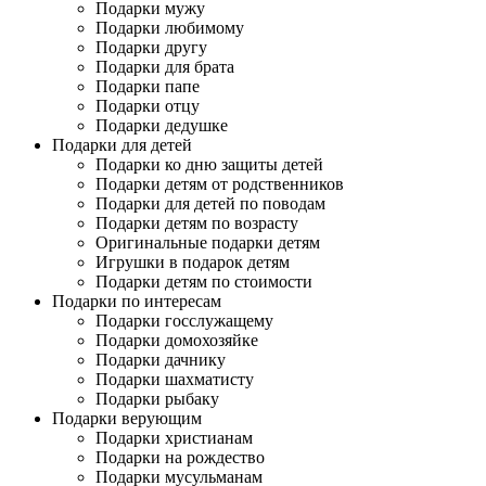
Подарки мужу
Подарки любимому
Подарки другу
Подарки для брата
Подарки папе
Подарки отцу
Подарки дедушке
Подарки для детей
Подарки ко дню защиты детей
Подарки детям от родственников
Подарки для детей по поводам
Подарки детям по возрасту
Оригинальные подарки детям
Игрушки в подарок детям
Подарки детям по стоимости
Подарки по интересам
Подарки госслужащему
Подарки домохозяйке
Подарки дачнику
Подарки шахматисту
Подарки рыбаку
Подарки верующим
Подарки христианам
Подарки на рождество
Подарки мусульманам