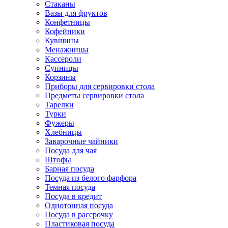
Стаканы
Вазы для фруктов
Конфетницы
Кофейники
Кувшины
Менажницы
Кассероли
Супницы
Корзины
Приборы для сервировки стола
Предметы сервировки стола
Тарелки
Турки
Фужеры
Хлебницы
Заварочные чайники
Посуда для чая
Штофы
Барная посуда
Посуда из белого фарфора
Темная посуда
Посуда в кредит
Однотонная посуда
Посуда в рассрочку
Пластиковая посуда