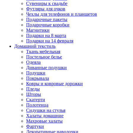
Сувениры к свадьбе
Футляры для очков
Чехлы для телефонов и планшетов
Подарочные пакеты
Подарочные коробки
Магнитики
Подарки на 8 марта
Подарки на 14 февраля
Домашний текстиль
Ткань мебельная
Постельное белье
Одеяла
Диванные подушки
Подушки
Покрывала
Ковры и ковровые дорожки
Пледы
Шторы
Скатерти
Полотенца
Сидушки на стулья
Халаты домашние
Махровые халаты
Фартуки
Декоративные наволочки