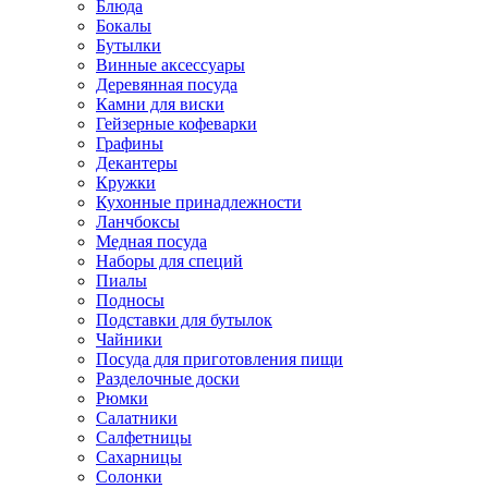
Блюда
Бокалы
Бутылки
Винные аксессуары
Деревянная посуда
Камни для виски
Гейзерные кофеварки
Графины
Декантеры
Кружки
Кухонные принадлежности
Ланчбоксы
Медная посуда
Наборы для специй
Пиалы
Подносы
Подставки для бутылок
Чайники
Посуда для приготовления пищи
Разделочные доски
Рюмки
Салатники
Салфетницы
Сахарницы
Солонки