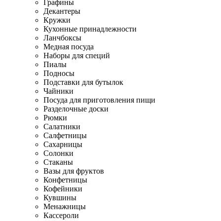
Графины
Декантеры
Кружки
Кухонные принадлежности
Ланчбоксы
Медная посуда
Наборы для специй
Пиалы
Подносы
Подставки для бутылок
Чайники
Посуда для приготовления пищи
Разделочные доски
Рюмки
Салатники
Салфетницы
Сахарницы
Солонки
Стаканы
Вазы для фруктов
Конфетницы
Кофейники
Кувшины
Менажницы
Кассероли