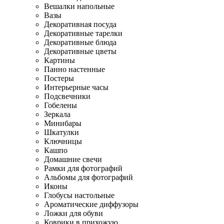
Вешалки напольные
Вазы
Декоративная посуда
Декоративные тарелки
Декоративные блюда
Декоративные цветы
Картины
Панно настенные
Постеры
Интерьерные часы
Подсвечники
Гобелены
Зеркала
Минибары
Шкатулки
Ключницы
Кашпо
Домашние свечи
Рамки для фотографий
Альбомы для фотографий
Иконы
Глобусы настольные
Ароматические диффузоры
Ложки для обуви
Коврики в прихожую