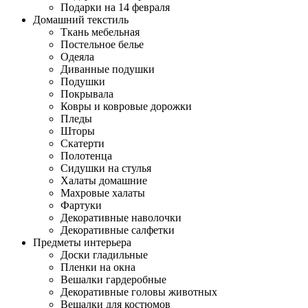
Подарки на 14 февраля
Домашний текстиль
Ткань мебельная
Постельное белье
Одеяла
Диванные подушки
Подушки
Покрывала
Ковры и ковровые дорожки
Пледы
Шторы
Скатерти
Полотенца
Сидушки на стулья
Халаты домашние
Махровые халаты
Фартуки
Декоративные наволочки
Декоративные салфетки
Предметы интерьера
Доски гладильные
Пленки на окна
Вешалки гардеробные
Декоративные головы животных
Вешалки для костюмов