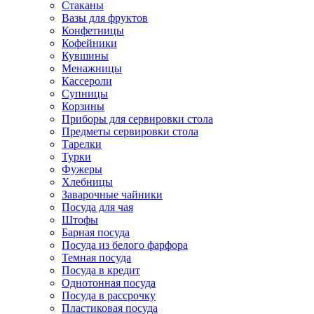
Стаканы
Вазы для фруктов
Конфетницы
Кофейники
Кувшины
Менажницы
Кассероли
Супницы
Корзины
Приборы для сервировки стола
Предметы сервировки стола
Тарелки
Турки
Фужеры
Хлебницы
Заварочные чайники
Посуда для чая
Штофы
Барная посуда
Посуда из белого фарфора
Темная посуда
Посуда в кредит
Однотонная посуда
Посуда в рассрочку
Пластиковая посуда