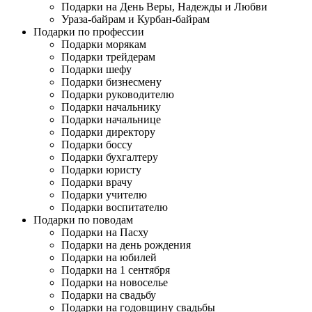
Подарки на День Веры, Надежды и Любви
Ураза-байрам и Курбан-байрам
Подарки по профессии
Подарки морякам
Подарки трейдерам
Подарки шефу
Подарки бизнесмену
Подарки руководителю
Подарки начальнику
Подарки начальнице
Подарки директору
Подарки боссу
Подарки бухгалтеру
Подарки юристу
Подарки врачу
Подарки учителю
Подарки воспитателю
Подарки по поводам
Подарки на Пасху
Подарки на день рождения
Подарки на юбилей
Подарки на 1 сентября
Подарки на новоселье
Подарки на свадьбу
Подарки на годовщину свадьбы