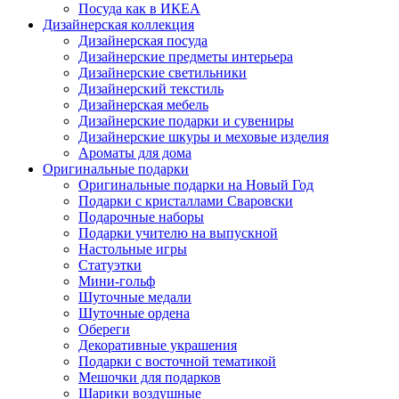
Посуда как в ИКЕА
Дизайнерская коллекция
Дизайнерская посуда
Дизайнерские предметы интерьера
Дизайнерские светильники
Дизайнерский текстиль
Дизайнерская мебель
Дизайнерские подарки и сувениры
Дизайнерские шкуры и меховые изделия
Ароматы для дома
Оригинальные подарки
Оригинальные подарки на Новый Год
Подарки с кристаллами Сваровски
Подарочные наборы
Подарки учителю на выпускной
Настольные игры
Статуэтки
Мини-гольф
Шуточные медали
Шуточные ордена
Обереги
Декоративные украшения
Подарки с восточной тематикой
Мешочки для подарков
Шарики воздушные