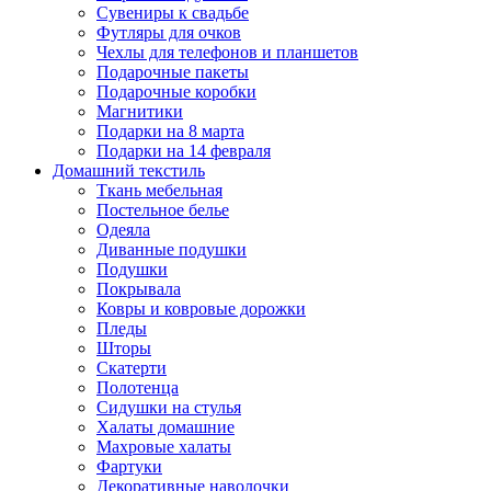
Сувениры к свадьбе
Футляры для очков
Чехлы для телефонов и планшетов
Подарочные пакеты
Подарочные коробки
Магнитики
Подарки на 8 марта
Подарки на 14 февраля
Домашний текстиль
Ткань мебельная
Постельное белье
Одеяла
Диванные подушки
Подушки
Покрывала
Ковры и ковровые дорожки
Пледы
Шторы
Скатерти
Полотенца
Сидушки на стулья
Халаты домашние
Махровые халаты
Фартуки
Декоративные наволочки