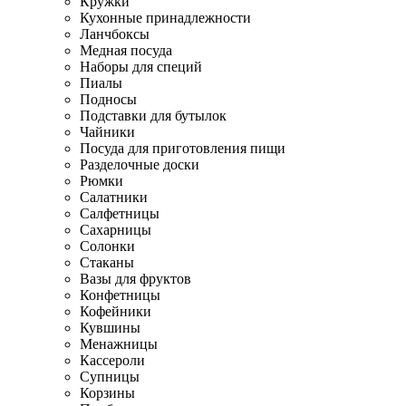
Кружки
Кухонные принадлежности
Ланчбоксы
Медная посуда
Наборы для специй
Пиалы
Подносы
Подставки для бутылок
Чайники
Посуда для приготовления пищи
Разделочные доски
Рюмки
Салатники
Салфетницы
Сахарницы
Солонки
Стаканы
Вазы для фруктов
Конфетницы
Кофейники
Кувшины
Менажницы
Кассероли
Супницы
Корзины