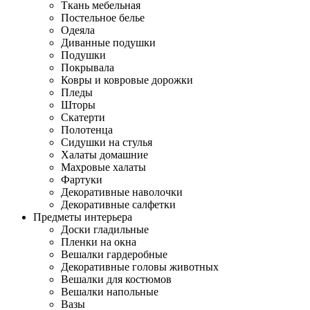
Ткань мебельная
Постельное белье
Одеяла
Диванные подушки
Подушки
Покрывала
Ковры и ковровые дорожки
Пледы
Шторы
Скатерти
Полотенца
Сидушки на стулья
Халаты домашние
Махровые халаты
Фартуки
Декоративные наволочки
Декоративные салфетки
Предметы интерьера
Доски гладильные
Пленки на окна
Вешалки гардеробные
Декоративные головы животных
Вешалки для костюмов
Вешалки напольные
Вазы