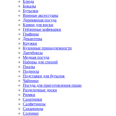
Блюда
Бокалы
Бутылки
Винные аксессуары
Деревянная посуда
Камни для виски
Гейзерные кофеварки
Графины
Декантеры
Кружки
Кухонные принадлежности
Ланчбоксы
Медная посуда
Наборы для специй
Пиалы
Подносы
Подставки для бутылок
Чайники
Посуда для приготовления пищи
Разделочные доски
Рюмки
Салатники
Салфетницы
Сахарницы
Солонки