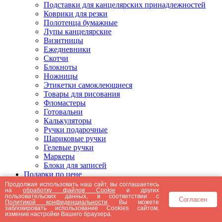
Подставки для канцелярских принадлежностей
Коврики для резки
Полотенца бумажные
Лупы канцелярские
Визитницы
Ежедневники
Скотчи
Блокноты
Ножницы
Этикетки самоклеющиеся
Товары для рисования
Фломастеры
Готовальни
Калькуляторы
Ручки подарочные
Шариковые ручки
Гелевые ручки
Маркеры
Блоки для записей
Подарки по цене
Подарки от 5000 рублей
Продолжая использовать наш сайт, вы соглашаетесь
на
обработку файлов Cookie
и других
Подарки до 5000 рублей
пользовательских данных, в соответствии с
Согласен
Подарки до 3000 рублей
Политикой конфиденциальности
. Вы можете
заблокировать использование Cookies сайтом,
Подарки до 2000 рублей
изменив настройки Вашего браузера.
Подарки до 1000 рублей