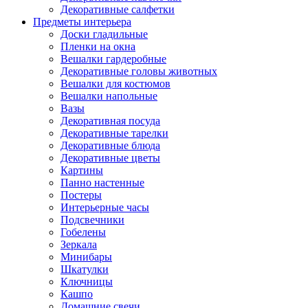
Декоративные салфетки
Предметы интерьера
Доски гладильные
Пленки на окна
Вешалки гардеробные
Декоративные головы животных
Вешалки для костюмов
Вешалки напольные
Вазы
Декоративная посуда
Декоративные тарелки
Декоративные блюда
Декоративные цветы
Картины
Панно настенные
Постеры
Интерьерные часы
Подсвечники
Гобелены
Зеркала
Минибары
Шкатулки
Ключницы
Кашпо
Домашние свечи