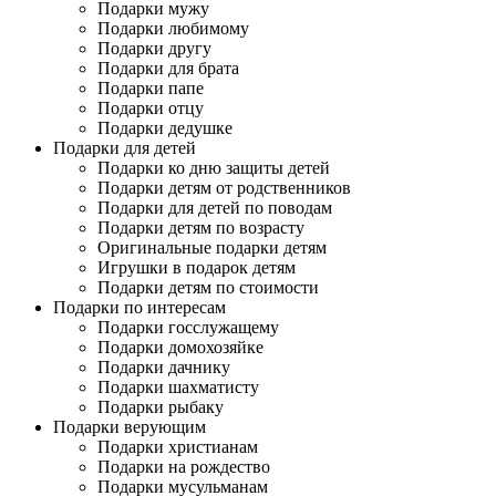
Подарки мужу
Подарки любимому
Подарки другу
Подарки для брата
Подарки папе
Подарки отцу
Подарки дедушке
Подарки для детей
Подарки ко дню защиты детей
Подарки детям от родственников
Подарки для детей по поводам
Подарки детям по возрасту
Оригинальные подарки детям
Игрушки в подарок детям
Подарки детям по стоимости
Подарки по интересам
Подарки госслужащему
Подарки домохозяйке
Подарки дачнику
Подарки шахматисту
Подарки рыбаку
Подарки верующим
Подарки христианам
Подарки на рождество
Подарки мусульманам