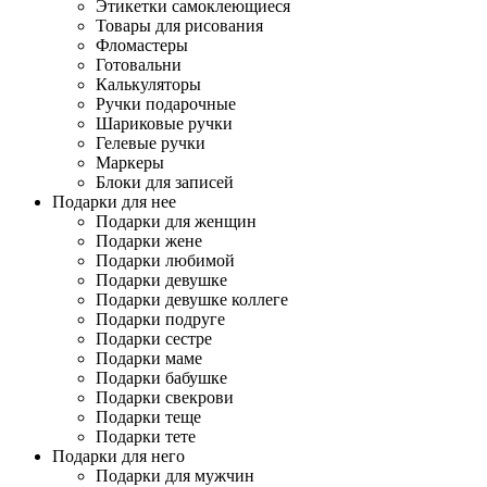
Этикетки самоклеющиеся
Товары для рисования
Фломастеры
Готовальни
Калькуляторы
Ручки подарочные
Шариковые ручки
Гелевые ручки
Маркеры
Блоки для записей
Подарки для нее
Подарки для женщин
Подарки жене
Подарки любимой
Подарки девушке
Подарки девушке коллеге
Подарки подруге
Подарки сестре
Подарки маме
Подарки бабушке
Подарки свекрови
Подарки теще
Подарки тете
Подарки для него
Подарки для мужчин