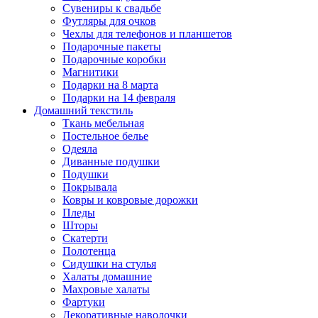
Сувениры к свадьбе
Футляры для очков
Чехлы для телефонов и планшетов
Подарочные пакеты
Подарочные коробки
Магнитики
Подарки на 8 марта
Подарки на 14 февраля
Домашний текстиль
Ткань мебельная
Постельное белье
Одеяла
Диванные подушки
Подушки
Покрывала
Ковры и ковровые дорожки
Пледы
Шторы
Скатерти
Полотенца
Сидушки на стулья
Халаты домашние
Махровые халаты
Фартуки
Декоративные наволочки