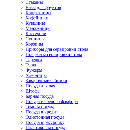
Стаканы
Вазы для фруктов
Конфетницы
Кофейники
Кувшины
Менажницы
Кассероли
Супницы
Корзины
Приборы для сервировки стола
Предметы сервировки стола
Тарелки
Турки
Фужеры
Хлебницы
Заварочные чайники
Посуда для чая
Штофы
Барная посуда
Посуда из белого фарфора
Темная посуда
Посуда в кредит
Однотонная посуда
Посуда в рассрочку
Пластиковая посуда