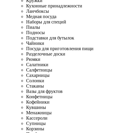
Кружки
Кухонные принадлежности
Ланчбоксы
Медная посуда
Наборы для специй
Пиалы
Подносы
Подставки для бутылок
Чайники
Посуда для приготовления пищи
Разделочные доски
Рюмки
Салатники
Салфетницы
Сахарницы
Солонки
Стаканы
Вазы для фруктов
Конфетницы
Кофейники
Кувшины
Менажницы
Кассероли
Супницы
Корзины