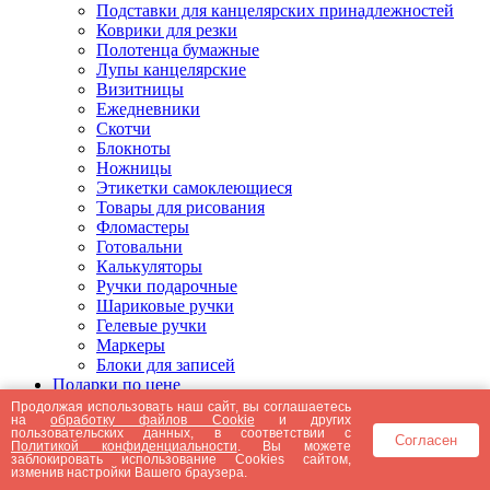
Подставки для канцелярских принадлежностей
Коврики для резки
Полотенца бумажные
Лупы канцелярские
Визитницы
Ежедневники
Скотчи
Блокноты
Ножницы
Этикетки самоклеющиеся
Товары для рисования
Фломастеры
Готовальни
Калькуляторы
Ручки подарочные
Шариковые ручки
Гелевые ручки
Маркеры
Блоки для записей
Подарки по цене
Подарки от 5000 рублей
Продолжая использовать наш сайт, вы соглашаетесь
на
обработку файлов Cookie
и других
Подарки до 5000 рублей
пользовательских данных, в соответствии с
Согласен
Подарки до 3000 рублей
Политикой конфиденциальности
. Вы можете
заблокировать использование Cookies сайтом,
Подарки до 2000 рублей
изменив настройки Вашего браузера.
Подарки до 1000 рублей