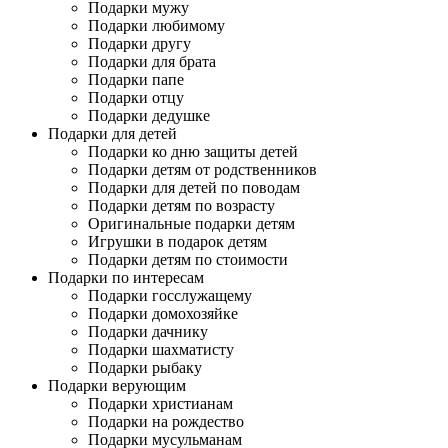
Подарки мужу
Подарки любимому
Подарки другу
Подарки для брата
Подарки папе
Подарки отцу
Подарки дедушке
Подарки для детей
Подарки ко дню защиты детей
Подарки детям от родственников
Подарки для детей по поводам
Подарки детям по возрасту
Оригинальные подарки детям
Игрушки в подарок детям
Подарки детям по стоимости
Подарки по интересам
Подарки госслужащему
Подарки домохозяйке
Подарки дачнику
Подарки шахматисту
Подарки рыбаку
Подарки верующим
Подарки христианам
Подарки на рождество
Подарки мусульманам