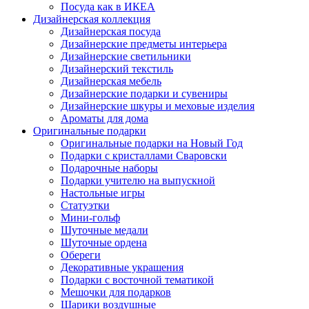
Посуда как в ИКЕА
Дизайнерская коллекция
Дизайнерская посуда
Дизайнерские предметы интерьера
Дизайнерские светильники
Дизайнерский текстиль
Дизайнерская мебель
Дизайнерские подарки и сувениры
Дизайнерские шкуры и меховые изделия
Ароматы для дома
Оригинальные подарки
Оригинальные подарки на Новый Год
Подарки с кристаллами Сваровски
Подарочные наборы
Подарки учителю на выпускной
Настольные игры
Статуэтки
Мини-гольф
Шуточные медали
Шуточные ордена
Обереги
Декоративные украшения
Подарки с восточной тематикой
Мешочки для подарков
Шарики воздушные