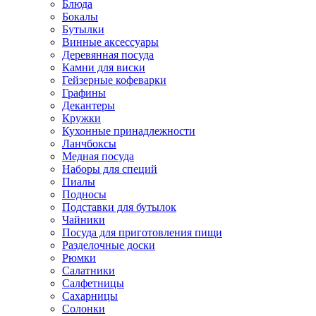
Блюда
Бокалы
Бутылки
Винные аксессуары
Деревянная посуда
Камни для виски
Гейзерные кофеварки
Графины
Декантеры
Кружки
Кухонные принадлежности
Ланчбоксы
Медная посуда
Наборы для специй
Пиалы
Подносы
Подставки для бутылок
Чайники
Посуда для приготовления пищи
Разделочные доски
Рюмки
Салатники
Салфетницы
Сахарницы
Солонки