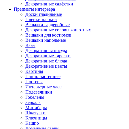
Декоративные салфетки
Предметы интерьера
Доски гладильные
Пленки на окна
Вешалки гардеробные
Декоративные головы животных
Вешалки для костюмов
Вешалки напольные
Вазы
Декоративная посуда
Декоративные тарелки
Декоративные блюда
Декоративные цветы
Картины
Панно настенные
Постеры
Интерьерные часы
Подсвечники
Гобелены
Зеркала
Минибары
Шкатулки
Ключницы
Кашпо
Домашние свечи