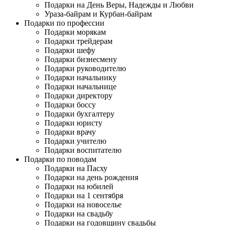
Подарки на День Веры, Надежды и Любви
Ураза-байрам и Курбан-байрам
Подарки по профессии
Подарки морякам
Подарки трейдерам
Подарки шефу
Подарки бизнесмену
Подарки руководителю
Подарки начальнику
Подарки начальнице
Подарки директору
Подарки боссу
Подарки бухгалтеру
Подарки юристу
Подарки врачу
Подарки учителю
Подарки воспитателю
Подарки по поводам
Подарки на Пасху
Подарки на день рождения
Подарки на юбилей
Подарки на 1 сентября
Подарки на новоселье
Подарки на свадьбу
Подарки на годовщину свадьбы