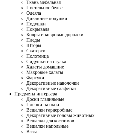
Ткань мебельная
Постельное белье
Одеяла
Диванные подушки
Подушки
Покрывала
Ковры и ковровые дорожки
Пледы
Шторы
Скатерти
Полотенца
Сидушки на стулья
Халаты домашние
Махровые халаты
Фартуки
Декоративные наволочки
Декоративные салфетки
Предметы интерьера
Доски гладильные
Пленки на окна
Вешалки гардеробные
Декоративные головы животных
Вешалки для костюмов
Вешалки напольные
Вазы