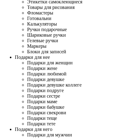
Этикетки самоклеющиеся
Товары для рисования
Фломастеры
Готовальни
Калькуляторы
Ручки подарочные
Шариковые ручки
Гелевые ручки
Маркеры
Блоки для записей
Подарки для нее
Подарки для женщин
Подарки жене
Подарки любимой
Подарки девушке
Подарки девушке коллеге
Подарки подруге
Подарки сестре
Подарки маме
Подарки бабушке
Подарки свекрови
Подарки теще
Подарки тете
Подарки для него
Подарки для мужчин