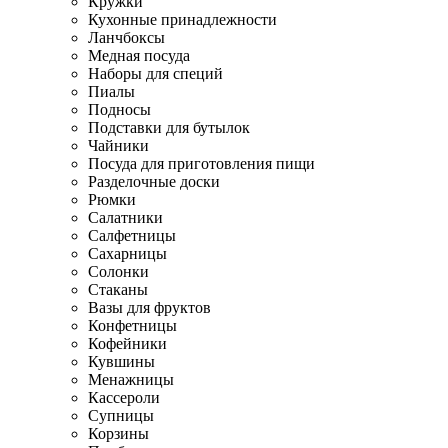
Кружки
Кухонные принадлежности
Ланчбоксы
Медная посуда
Наборы для специй
Пиалы
Подносы
Подставки для бутылок
Чайники
Посуда для приготовления пищи
Разделочные доски
Рюмки
Салатники
Салфетницы
Сахарницы
Солонки
Стаканы
Вазы для фруктов
Конфетницы
Кофейники
Кувшины
Менажницы
Кассероли
Супницы
Корзины