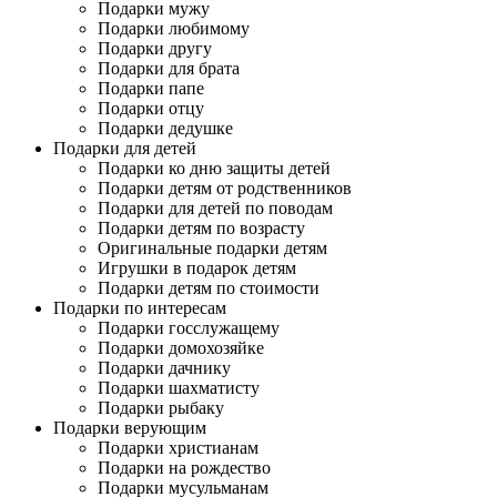
Подарки мужу
Подарки любимому
Подарки другу
Подарки для брата
Подарки папе
Подарки отцу
Подарки дедушке
Подарки для детей
Подарки ко дню защиты детей
Подарки детям от родственников
Подарки для детей по поводам
Подарки детям по возрасту
Оригинальные подарки детям
Игрушки в подарок детям
Подарки детям по стоимости
Подарки по интересам
Подарки госслужащему
Подарки домохозяйке
Подарки дачнику
Подарки шахматисту
Подарки рыбаку
Подарки верующим
Подарки христианам
Подарки на рождество
Подарки мусульманам