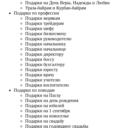
Подарки на День Веры, Надежды и Любви
Ураза-байрам и Курбан-байрам
Подарки по профессии
Подарки морякам
Подарки трейдерам
Подарки шефу
Подарки бизнесмену
Подарки руководителю
Подарки начальнику
Подарки начальнице
Подарки директору
Подарки боссу
Подарки бухгалтеру
Подарки юристу
Подарки врачу
Подарки учителю
Подарки воспитателю
Подарки по поводам
Подарки на Пасху
Подарки на день рождения
Подарки на юбилей
Подарки на 1 сентября
Подарки на новоселье
Подарки на свадьбу
Подарки на годовщину свадьбы