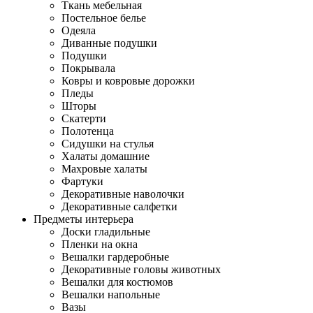
Ткань мебельная
Постельное белье
Одеяла
Диванные подушки
Подушки
Покрывала
Ковры и ковровые дорожки
Пледы
Шторы
Скатерти
Полотенца
Сидушки на стулья
Халаты домашние
Махровые халаты
Фартуки
Декоративные наволочки
Декоративные салфетки
Предметы интерьера
Доски гладильные
Пленки на окна
Вешалки гардеробные
Декоративные головы животных
Вешалки для костюмов
Вешалки напольные
Вазы