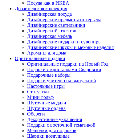
Посуда как в ИКЕА
Дизайнерская коллекция
Дизайнерская посуда
Дизайнерские предметы интерьера
Дизайнерские светильники
Дизайнерский текстиль
Дизайнерская мебель
Дизайнерские подарки и сувениры
Дизайнерские шкуры и меховые изделия
Ароматы для дома
Оригинальные подарки
Оригинальные подарки на Новый Год
Подарки с кристаллами Сваровски
Подарочные наборы
Подарки учителю на выпускной
Настольные игры
Статуэтки
Мини-гольф
Шуточные медали
Шуточные ордена
Обереги
Декоративные украшения
Подарки с восточной тематикой
Мешочки для подарков
Шарики воздушные