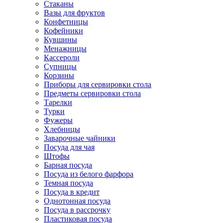
Стаканы
Вазы для фруктов
Конфетницы
Кофейники
Кувшины
Менажницы
Кассероли
Супницы
Корзины
Приборы для сервировки стола
Предметы сервировки стола
Тарелки
Турки
Фужеры
Хлебницы
Заварочные чайники
Посуда для чая
Штофы
Барная посуда
Посуда из белого фарфора
Темная посуда
Посуда в кредит
Однотонная посуда
Посуда в рассрочку
Пластиковая посуда