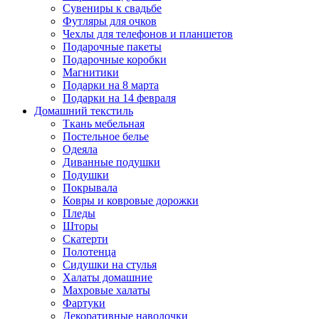
Сувениры к свадьбе
Футляры для очков
Чехлы для телефонов и планшетов
Подарочные пакеты
Подарочные коробки
Магнитики
Подарки на 8 марта
Подарки на 14 февраля
Домашний текстиль
Ткань мебельная
Постельное белье
Одеяла
Диванные подушки
Подушки
Покрывала
Ковры и ковровые дорожки
Пледы
Шторы
Скатерти
Полотенца
Сидушки на стулья
Халаты домашние
Махровые халаты
Фартуки
Декоративные наволочки