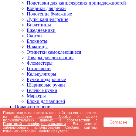
Подставки для канцелярских принадлежностей
Коврики для резки
Полотенца бумажные
Лупы канцелярские
Визитницы
Ежедневники
Скотчи
Блокноты
Ножницы
Этикетки самоклеющиеся
Товары для рисования
Фломастеры
Готовальни
Калькуляторы
Ручки подарочные
Шариковые ручки
Гелевые ручки
Маркеры
Блоки для записей
Подарки по цене
Подарки от 5000 рублей
Продолжая использовать наш сайт, вы соглашаетесь
на
обработку файлов Cookie
и других
Подарки до 5000 рублей
пользовательских данных, в соответствии с
Согласен
Подарки до 3000 рублей
Политикой конфиденциальности
. Вы можете
заблокировать использование Cookies сайтом,
Подарки до 2000 рублей
изменив настройки Вашего браузера.
Подарки до 1000 рублей