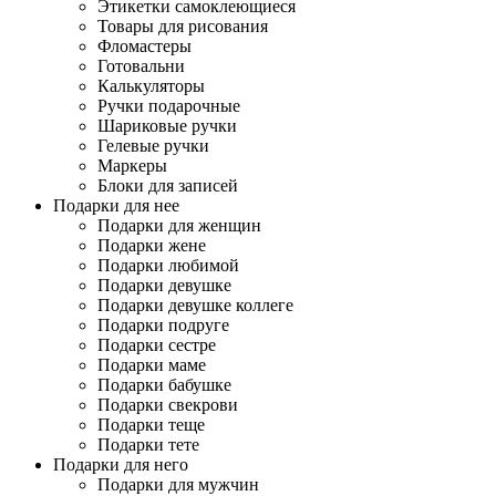
Этикетки самоклеющиеся
Товары для рисования
Фломастеры
Готовальни
Калькуляторы
Ручки подарочные
Шариковые ручки
Гелевые ручки
Маркеры
Блоки для записей
Подарки для нее
Подарки для женщин
Подарки жене
Подарки любимой
Подарки девушке
Подарки девушке коллеге
Подарки подруге
Подарки сестре
Подарки маме
Подарки бабушке
Подарки свекрови
Подарки теще
Подарки тете
Подарки для него
Подарки для мужчин