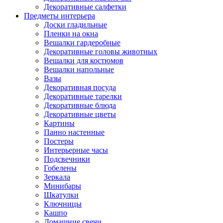
Декоративные салфетки
Предметы интерьера
Доски гладильные
Пленки на окна
Вешалки гардеробные
Декоративные головы животных
Вешалки для костюмов
Вешалки напольные
Вазы
Декоративная посуда
Декоративные тарелки
Декоративные блюда
Декоративные цветы
Картины
Панно настенные
Постеры
Интерьерные часы
Подсвечники
Гобелены
Зеркала
Минибары
Шкатулки
Ключницы
Кашпо
Домашние свечи