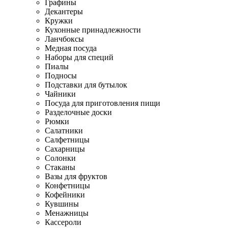
Графины
Декантеры
Кружки
Кухонные принадлежности
Ланчбоксы
Медная посуда
Наборы для специй
Пиалы
Подносы
Подставки для бутылок
Чайники
Посуда для приготовления пищи
Разделочные доски
Рюмки
Салатники
Салфетницы
Сахарницы
Солонки
Стаканы
Вазы для фруктов
Конфетницы
Кофейники
Кувшины
Менажницы
Кассероли