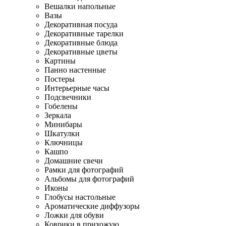
Вешалки напольные
Вазы
Декоративная посуда
Декоративные тарелки
Декоративные блюда
Декоративные цветы
Картины
Панно настенные
Постеры
Интерьерные часы
Подсвечники
Гобелены
Зеркала
Минибары
Шкатулки
Ключницы
Кашпо
Домашние свечи
Рамки для фотографий
Альбомы для фотографий
Иконы
Глобусы настольные
Ароматические диффузоры
Ложки для обуви
Коврики в прихожую