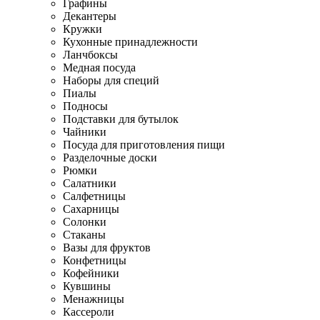
Графины
Декантеры
Кружки
Кухонные принадлежности
Ланчбоксы
Медная посуда
Наборы для специй
Пиалы
Подносы
Подставки для бутылок
Чайники
Посуда для приготовления пищи
Разделочные доски
Рюмки
Салатники
Салфетницы
Сахарницы
Солонки
Стаканы
Вазы для фруктов
Конфетницы
Кофейники
Кувшины
Менажницы
Кассероли