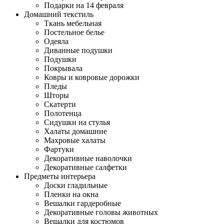
Подарки на 14 февраля
Домашний текстиль
Ткань мебельная
Постельное белье
Одеяла
Диванные подушки
Подушки
Покрывала
Ковры и ковровые дорожки
Пледы
Шторы
Скатерти
Полотенца
Сидушки на стулья
Халаты домашние
Махровые халаты
Фартуки
Декоративные наволочки
Декоративные салфетки
Предметы интерьера
Доски гладильные
Пленки на окна
Вешалки гардеробные
Декоративные головы животных
Вешалки для костюмов