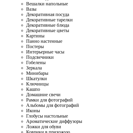
Вешалки напольные
Вазы
Декоративная посуда
Декоративные тарелки
Декоративные блюда
Декоративные цветы
Картины
Панно настенные
Постеры
Интерьерные часы
Подсвечники
Гобелены
Зеркала
Минибары
Шкатулки
Ключницы
Кашпо
Домашние свечи
Рамки для фотографий
Альбомы для фотографий
Иконы
Глобусы настольные
Ароматические диффузоры
Ложки для обуви
Коврики в прихожую