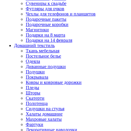
Сувениры к свадьбе
Футляры для очков
Чехлы для телефонов и планшетов
Подарочные пакеты
Подарочные коробки
Магнитики
Подарки на 8 марта
Подарки на 14 февраля
Домашний текстиль
Ткань мебельная
Постельное белье
Одеяла
Диванные подушки
Подушки
Покрывала
Ковры и ковровые дорожки
Пледы
Шторы
Скатерти
Полотенца
Сидушки на стулья
Халаты домашние
Махровые халаты
Фартуки
Декоративные наволочки