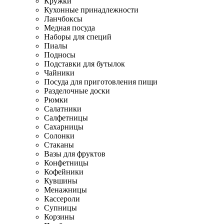
Кружки
Кухонные принадлежности
Ланчбоксы
Медная посуда
Наборы для специй
Пиалы
Подносы
Подставки для бутылок
Чайники
Посуда для приготовления пищи
Разделочные доски
Рюмки
Салатники
Салфетницы
Сахарницы
Солонки
Стаканы
Вазы для фруктов
Конфетницы
Кофейники
Кувшины
Менажницы
Кассероли
Супницы
Корзины