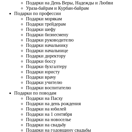
Подарки на День Веры, Надежды и Любви
Ураза-байрам и Курбан-байрам
Подарки по профессии
Подарки морякам
Подарки трейдерам
Подарки шефу
Подарки бизнесмену
Подарки руководителю
Подарки начальнику
Подарки начальнице
Подарки директору
Подарки боссу
Подарки бухгалтеру
Подарки юристу
Подарки врачу
Подарки учителю
Подарки воспитателю
Подарки по поводам
Подарки на Пасху
Подарки на день рождения
Подарки на юбилей
Подарки на 1 сентября
Подарки на новоселье
Подарки на свадьбу
Подарки на годовщину свадьбы