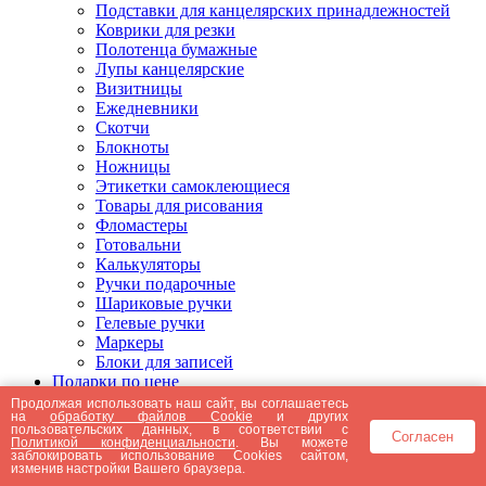
Подставки для канцелярских принадлежностей
Коврики для резки
Полотенца бумажные
Лупы канцелярские
Визитницы
Ежедневники
Скотчи
Блокноты
Ножницы
Этикетки самоклеющиеся
Товары для рисования
Фломастеры
Готовальни
Калькуляторы
Ручки подарочные
Шариковые ручки
Гелевые ручки
Маркеры
Блоки для записей
Подарки по цене
Подарки от 5000 рублей
Продолжая использовать наш сайт, вы соглашаетесь
на
обработку файлов Cookie
и других
Подарки до 5000 рублей
пользовательских данных, в соответствии с
Согласен
Подарки до 3000 рублей
Политикой конфиденциальности
. Вы можете
заблокировать использование Cookies сайтом,
Подарки до 2000 рублей
изменив настройки Вашего браузера.
Подарки до 1000 рублей