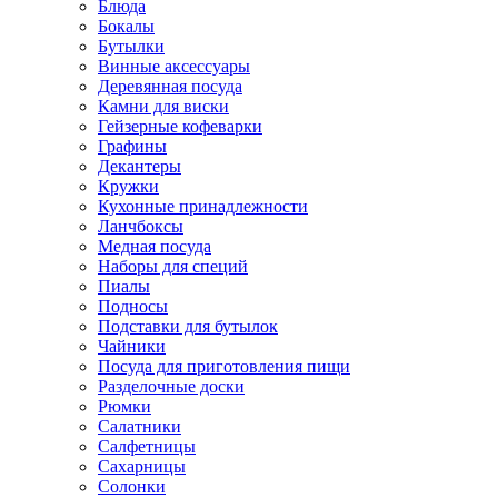
Блюда
Бокалы
Бутылки
Винные аксессуары
Деревянная посуда
Камни для виски
Гейзерные кофеварки
Графины
Декантеры
Кружки
Кухонные принадлежности
Ланчбоксы
Медная посуда
Наборы для специй
Пиалы
Подносы
Подставки для бутылок
Чайники
Посуда для приготовления пищи
Разделочные доски
Рюмки
Салатники
Салфетницы
Сахарницы
Солонки