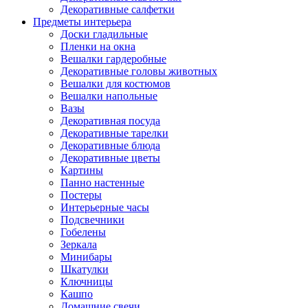
Декоративные салфетки
Предметы интерьера
Доски гладильные
Пленки на окна
Вешалки гардеробные
Декоративные головы животных
Вешалки для костюмов
Вешалки напольные
Вазы
Декоративная посуда
Декоративные тарелки
Декоративные блюда
Декоративные цветы
Картины
Панно настенные
Постеры
Интерьерные часы
Подсвечники
Гобелены
Зеркала
Минибары
Шкатулки
Ключницы
Кашпо
Домашние свечи