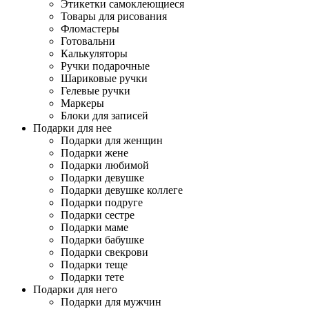
Этикетки самоклеющиеся
Товары для рисования
Фломастеры
Готовальни
Калькуляторы
Ручки подарочные
Шариковые ручки
Гелевые ручки
Маркеры
Блоки для записей
Подарки для нее
Подарки для женщин
Подарки жене
Подарки любимой
Подарки девушке
Подарки девушке коллеге
Подарки подруге
Подарки сестре
Подарки маме
Подарки бабушке
Подарки свекрови
Подарки теще
Подарки тете
Подарки для него
Подарки для мужчин