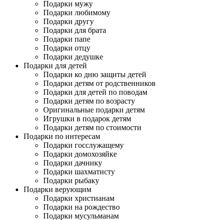
Подарки мужу
Подарки любимому
Подарки другу
Подарки для брата
Подарки папе
Подарки отцу
Подарки дедушке
Подарки для детей
Подарки ко дню защиты детей
Подарки детям от родственников
Подарки для детей по поводам
Подарки детям по возрасту
Оригинальные подарки детям
Игрушки в подарок детям
Подарки детям по стоимости
Подарки по интересам
Подарки госслужащему
Подарки домохозяйке
Подарки дачнику
Подарки шахматисту
Подарки рыбаку
Подарки верующим
Подарки христианам
Подарки на рождество
Подарки мусульманам