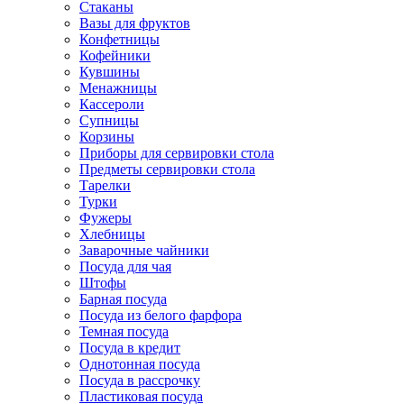
Стаканы
Вазы для фруктов
Конфетницы
Кофейники
Кувшины
Менажницы
Кассероли
Супницы
Корзины
Приборы для сервировки стола
Предметы сервировки стола
Тарелки
Турки
Фужеры
Хлебницы
Заварочные чайники
Посуда для чая
Штофы
Барная посуда
Посуда из белого фарфора
Темная посуда
Посуда в кредит
Однотонная посуда
Посуда в рассрочку
Пластиковая посуда