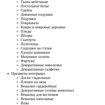
Ткань мебельная
Постельное белье
Одеяла
Диванные подушки
Подушки
Покрывала
Ковры и ковровые дорожки
Пледы
Шторы
Скатерти
Полотенца
Сидушки на стулья
Халаты домашние
Махровые халаты
Фартуки
Декоративные наволочки
Декоративные салфетки
Предметы интерьера
Доски гладильные
Пленки на окна
Вешалки гардеробные
Декоративные головы животных
Вешалки для костюмов
Вешалки напольные
Вазы