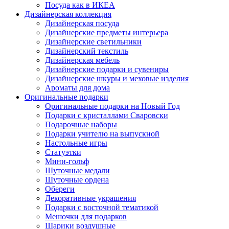
Посуда как в ИКЕА
Дизайнерская коллекция
Дизайнерская посуда
Дизайнерские предметы интерьера
Дизайнерские светильники
Дизайнерский текстиль
Дизайнерская мебель
Дизайнерские подарки и сувениры
Дизайнерские шкуры и меховые изделия
Ароматы для дома
Оригинальные подарки
Оригинальные подарки на Новый Год
Подарки с кристаллами Сваровски
Подарочные наборы
Подарки учителю на выпускной
Настольные игры
Статуэтки
Мини-гольф
Шуточные медали
Шуточные ордена
Обереги
Декоративные украшения
Подарки с восточной тематикой
Мешочки для подарков
Шарики воздушные