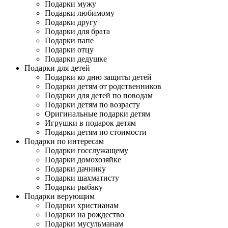
Подарки мужу
Подарки любимому
Подарки другу
Подарки для брата
Подарки папе
Подарки отцу
Подарки дедушке
Подарки для детей
Подарки ко дню защиты детей
Подарки детям от родственников
Подарки для детей по поводам
Подарки детям по возрасту
Оригинальные подарки детям
Игрушки в подарок детям
Подарки детям по стоимости
Подарки по интересам
Подарки госслужащему
Подарки домохозяйке
Подарки дачнику
Подарки шахматисту
Подарки рыбаку
Подарки верующим
Подарки христианам
Подарки на рождество
Подарки мусульманам