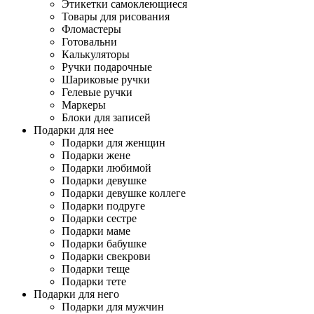
Этикетки самоклеющиеся
Товары для рисования
Фломастеры
Готовальни
Калькуляторы
Ручки подарочные
Шариковые ручки
Гелевые ручки
Маркеры
Блоки для записей
Подарки для нее
Подарки для женщин
Подарки жене
Подарки любимой
Подарки девушке
Подарки девушке коллеге
Подарки подруге
Подарки сестре
Подарки маме
Подарки бабушке
Подарки свекрови
Подарки теще
Подарки тете
Подарки для него
Подарки для мужчин