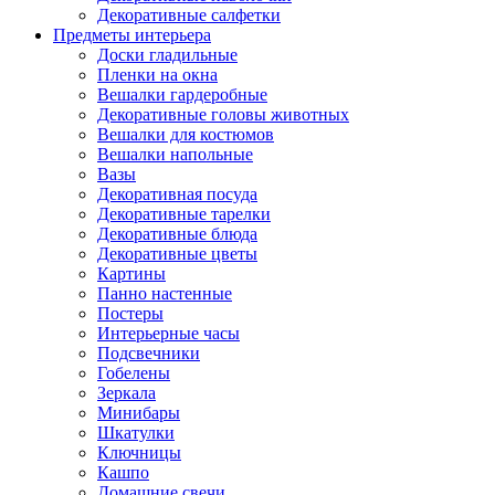
Декоративные салфетки
Предметы интерьера
Доски гладильные
Пленки на окна
Вешалки гардеробные
Декоративные головы животных
Вешалки для костюмов
Вешалки напольные
Вазы
Декоративная посуда
Декоративные тарелки
Декоративные блюда
Декоративные цветы
Картины
Панно настенные
Постеры
Интерьерные часы
Подсвечники
Гобелены
Зеркала
Минибары
Шкатулки
Ключницы
Кашпо
Домашние свечи