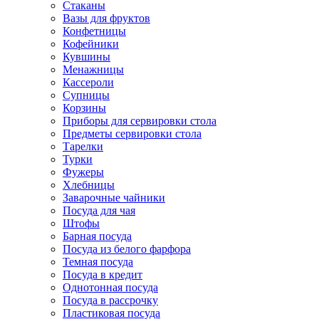
Стаканы
Вазы для фруктов
Конфетницы
Кофейники
Кувшины
Менажницы
Кассероли
Супницы
Корзины
Приборы для сервировки стола
Предметы сервировки стола
Тарелки
Турки
Фужеры
Хлебницы
Заварочные чайники
Посуда для чая
Штофы
Барная посуда
Посуда из белого фарфора
Темная посуда
Посуда в кредит
Однотонная посуда
Посуда в рассрочку
Пластиковая посуда