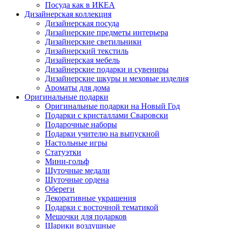
Посуда как в ИКЕА
Дизайнерская коллекция
Дизайнерская посуда
Дизайнерские предметы интерьера
Дизайнерские светильники
Дизайнерский текстиль
Дизайнерская мебель
Дизайнерские подарки и сувениры
Дизайнерские шкуры и меховые изделия
Ароматы для дома
Оригинальные подарки
Оригинальные подарки на Новый Год
Подарки с кристаллами Сваровски
Подарочные наборы
Подарки учителю на выпускной
Настольные игры
Статуэтки
Мини-гольф
Шуточные медали
Шуточные ордена
Обереги
Декоративные украшения
Подарки с восточной тематикой
Мешочки для подарков
Шарики воздушные