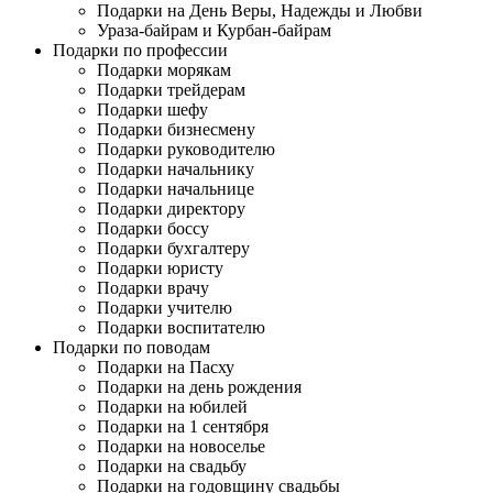
Подарки на День Веры, Надежды и Любви
Ураза-байрам и Курбан-байрам
Подарки по профессии
Подарки морякам
Подарки трейдерам
Подарки шефу
Подарки бизнесмену
Подарки руководителю
Подарки начальнику
Подарки начальнице
Подарки директору
Подарки боссу
Подарки бухгалтеру
Подарки юристу
Подарки врачу
Подарки учителю
Подарки воспитателю
Подарки по поводам
Подарки на Пасху
Подарки на день рождения
Подарки на юбилей
Подарки на 1 сентября
Подарки на новоселье
Подарки на свадьбу
Подарки на годовщину свадьбы