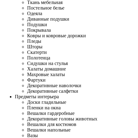
Ткань мебельная
Постельное белье
Одеяла
Диванные подушки
Подушки
Покрывала
Ковры и ковровые дорожки
Пледы
Шторы
Скатерти
Полотенца
Сидушки на стулья
Халаты домашние
Махровые халаты
Фартуки
Декоративные наволочки
Декоративные салфетки
Предметы интерьера
Доски гладильные
Пленки на окна
Вешалки гардеробные
Декоративные головы животных
Вешалки для костюмов
Вешалки напольные
Вазы