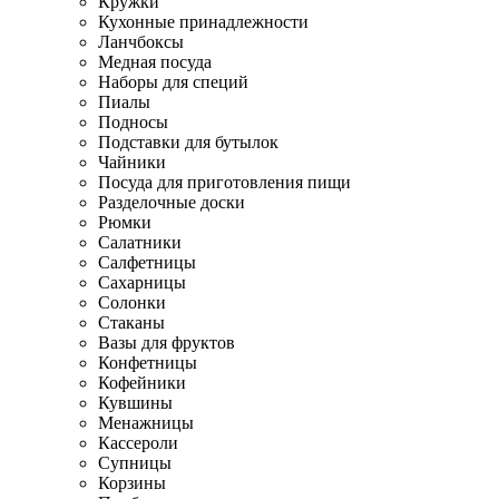
Кружки
Кухонные принадлежности
Ланчбоксы
Медная посуда
Наборы для специй
Пиалы
Подносы
Подставки для бутылок
Чайники
Посуда для приготовления пищи
Разделочные доски
Рюмки
Салатники
Салфетницы
Сахарницы
Солонки
Стаканы
Вазы для фруктов
Конфетницы
Кофейники
Кувшины
Менажницы
Кассероли
Супницы
Корзины