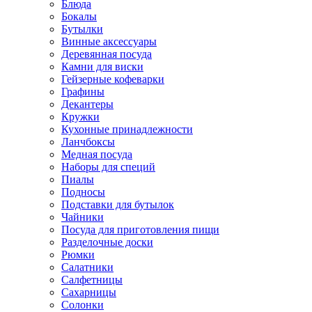
Блюда
Бокалы
Бутылки
Винные аксессуары
Деревянная посуда
Камни для виски
Гейзерные кофеварки
Графины
Декантеры
Кружки
Кухонные принадлежности
Ланчбоксы
Медная посуда
Наборы для специй
Пиалы
Подносы
Подставки для бутылок
Чайники
Посуда для приготовления пищи
Разделочные доски
Рюмки
Салатники
Салфетницы
Сахарницы
Солонки