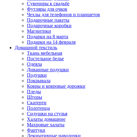
Сувениры к свадьбе
Футляры для очков
Чехлы для телефонов и планшетов
Подарочные пакеты
Подарочные коробки
Магнитики
Подарки на 8 марта
Подарки на 14 февраля
Домашний текстиль
Ткань мебельная
Постельное белье
Одеяла
Диванные подушки
Подушки
Покрывала
Ковры и ковровые дорожки
Пледы
Шторы
Скатерти
Полотенца
Сидушки на стулья
Халаты домашние
Махровые халаты
Фартуки
Декоративные наволочки