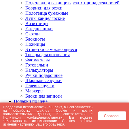
Подставки для канцелярских принадлежностей
Коврики для резки
Полотенца бумажные
Лупы канцелярские
Визитницы
Ежедневники
Скотчи
Блокноты
Ножницы
Этикетки самоклеющиеся
Товары для рисования
Фломастеры
Готовальни
Калькуляторы
Ручки подарочные
Шариковые ручки
Гелевые ручки
Маркеры
Блоки для записей
Подарки по цене
Подарки от 5000 рублей
Продолжая использовать наш сайт, вы соглашаетесь
на
обработку файлов Cookie
и других
Подарки до 5000 рублей
пользовательских данных, в соответствии с
Согласен
Подарки до 3000 рублей
Политикой конфиденциальности
. Вы можете
заблокировать использование Cookies сайтом,
Подарки до 2000 рублей
изменив настройки Вашего браузера.
Подарки до 1000 рублей