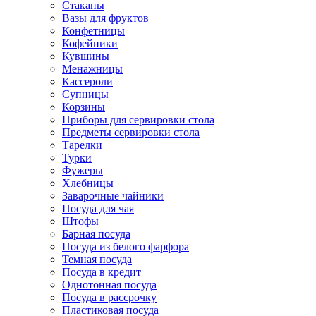
Стаканы
Вазы для фруктов
Конфетницы
Кофейники
Кувшины
Менажницы
Кассероли
Супницы
Корзины
Приборы для сервировки стола
Предметы сервировки стола
Тарелки
Турки
Фужеры
Хлебницы
Заварочные чайники
Посуда для чая
Штофы
Барная посуда
Посуда из белого фарфора
Темная посуда
Посуда в кредит
Однотонная посуда
Посуда в рассрочку
Пластиковая посуда