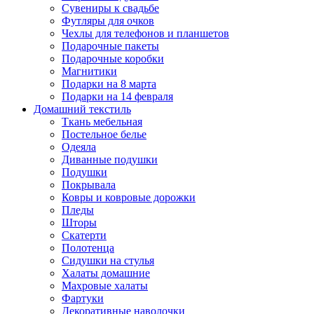
Сувениры к свадьбе
Футляры для очков
Чехлы для телефонов и планшетов
Подарочные пакеты
Подарочные коробки
Магнитики
Подарки на 8 марта
Подарки на 14 февраля
Домашний текстиль
Ткань мебельная
Постельное белье
Одеяла
Диванные подушки
Подушки
Покрывала
Ковры и ковровые дорожки
Пледы
Шторы
Скатерти
Полотенца
Сидушки на стулья
Халаты домашние
Махровые халаты
Фартуки
Декоративные наволочки