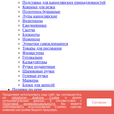
Подставки для канцелярских принадлежностей
Коврики для резки
Полотенца бумажные
Лупы канцелярские
Визитницы
Ежедневники
Скотчи
Блокноты
Ножницы
Этикетки самоклеющиеся
Товары для рисования
Фломастеры
Готовальни
Калькуляторы
Ручки подарочные
Шариковые ручки
Гелевые ручки
Маркеры
Блоки для записей
Подарки по цене
Подарки от 5000 рублей
Продолжая использовать наш сайт, вы соглашаетесь
на
обработку файлов Cookie
и других
Подарки до 5000 рублей
пользовательских данных, в соответствии с
Согласен
Подарки до 3000 рублей
Политикой конфиденциальности
. Вы можете
заблокировать использование Cookies сайтом,
Подарки до 2000 рублей
изменив настройки Вашего браузера.
Подарки до 1000 рублей