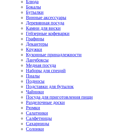
Блюда
Бокалы
Бутылки
Винные аксессуары
Деревянная посуда
Камни для виски
Гейзерные кофеварки
Графины
Декантеры
Кружки
Кухонные принадлежности
Ланчбоксы
Медная посуда
Наборы для специй
Пиалы
Подносы
Подставки для бутылок
Чайники
Посуда для приготовления пищи
Разделочные доски
Рюмки
Салатники
Салфетницы
Сахарницы
Солонки