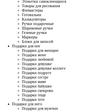
Этикетки самоклеющиеся
Товары для рисования
Фломастеры
Готовальни
Калькуляторы
Ручки подарочные
Шариковые ручки
Гелевые ручки
Маркеры
Блоки для записей
Подарки для нее
Подарки для женщин
Подарки жене
Подарки любимой
Подарки девушке
Подарки девушке коллеге
Подарки подруге
Подарки сестре
Подарки маме
Подарки бабушке
Подарки свекрови
Подарки теще
Подарки тете
Подарки для него
Подарки для мужчин