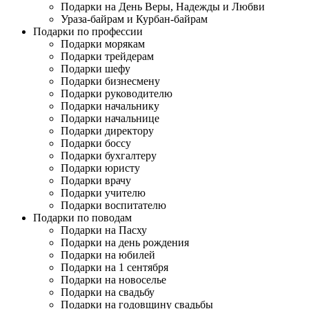
Подарки на День Веры, Надежды и Любви
Ураза-байрам и Курбан-байрам
Подарки по профессии
Подарки морякам
Подарки трейдерам
Подарки шефу
Подарки бизнесмену
Подарки руководителю
Подарки начальнику
Подарки начальнице
Подарки директору
Подарки боссу
Подарки бухгалтеру
Подарки юристу
Подарки врачу
Подарки учителю
Подарки воспитателю
Подарки по поводам
Подарки на Пасху
Подарки на день рождения
Подарки на юбилей
Подарки на 1 сентября
Подарки на новоселье
Подарки на свадьбу
Подарки на годовщину свадьбы