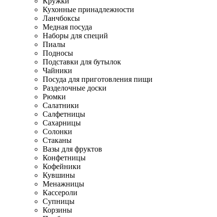
Кружки
Кухонные принадлежности
Ланчбоксы
Медная посуда
Наборы для специй
Пиалы
Подносы
Подставки для бутылок
Чайники
Посуда для приготовления пищи
Разделочные доски
Рюмки
Салатники
Салфетницы
Сахарницы
Солонки
Стаканы
Вазы для фруктов
Конфетницы
Кофейники
Кувшины
Менажницы
Кассероли
Супницы
Корзины