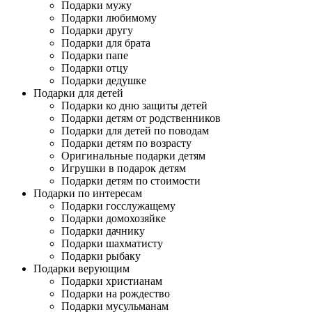
Подарки мужу
Подарки любимому
Подарки другу
Подарки для брата
Подарки папе
Подарки отцу
Подарки дедушке
Подарки для детей
Подарки ко дню защиты детей
Подарки детям от родственников
Подарки для детей по поводам
Подарки детям по возрасту
Оригинальные подарки детям
Игрушки в подарок детям
Подарки детям по стоимости
Подарки по интересам
Подарки госслужащему
Подарки домохозяйке
Подарки дачнику
Подарки шахматисту
Подарки рыбаку
Подарки верующим
Подарки христианам
Подарки на рождество
Подарки мусульманам