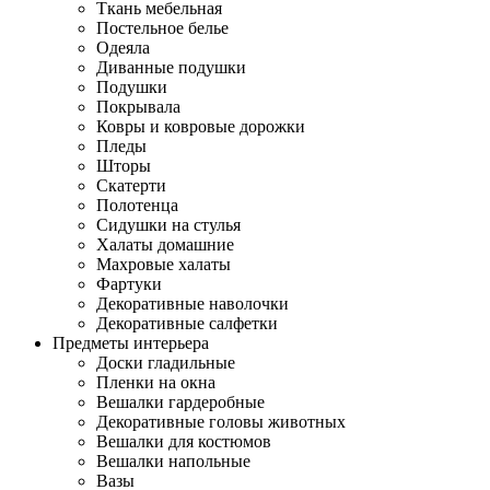
Ткань мебельная
Постельное белье
Одеяла
Диванные подушки
Подушки
Покрывала
Ковры и ковровые дорожки
Пледы
Шторы
Скатерти
Полотенца
Сидушки на стулья
Халаты домашние
Махровые халаты
Фартуки
Декоративные наволочки
Декоративные салфетки
Предметы интерьера
Доски гладильные
Пленки на окна
Вешалки гардеробные
Декоративные головы животных
Вешалки для костюмов
Вешалки напольные
Вазы