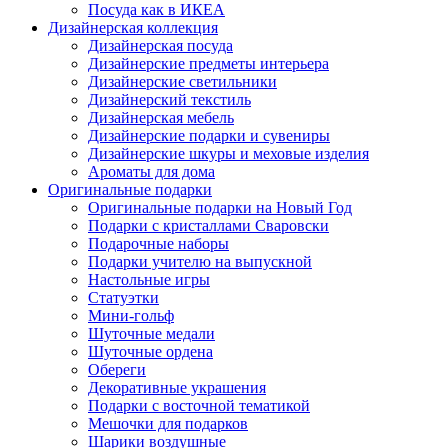
Посуда как в ИКЕА
Дизайнерская коллекция
Дизайнерская посуда
Дизайнерские предметы интерьера
Дизайнерские светильники
Дизайнерский текстиль
Дизайнерская мебель
Дизайнерские подарки и сувениры
Дизайнерские шкуры и меховые изделия
Ароматы для дома
Оригинальные подарки
Оригинальные подарки на Новый Год
Подарки с кристаллами Сваровски
Подарочные наборы
Подарки учителю на выпускной
Настольные игры
Статуэтки
Мини-гольф
Шуточные медали
Шуточные ордена
Обереги
Декоративные украшения
Подарки с восточной тематикой
Мешочки для подарков
Шарики воздушные