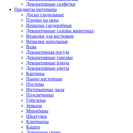
Декоративные салфетки
Предметы интерьера
Доски гладильные
Пленки на окна
Вешалки гардеробные
Декоративные головы животных
Вешалки для костюмов
Вешалки напольные
Вазы
Декоративная посуда
Декоративные тарелки
Декоративные блюда
Декоративные цветы
Картины
Панно настенные
Постеры
Интерьерные часы
Подсвечники
Гобелены
Зеркала
Минибары
Шкатулки
Ключницы
Кашпо
Домашние свечи