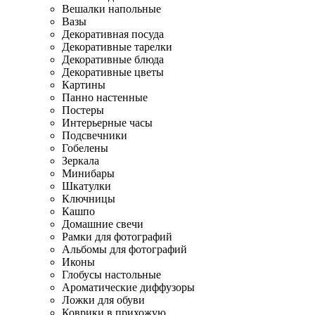
Вешалки напольные
Вазы
Декоративная посуда
Декоративные тарелки
Декоративные блюда
Декоративные цветы
Картины
Панно настенные
Постеры
Интерьерные часы
Подсвечники
Гобелены
Зеркала
Минибары
Шкатулки
Ключницы
Кашпо
Домашние свечи
Рамки для фотографий
Альбомы для фотографий
Иконы
Глобусы настольные
Ароматические диффузоры
Ложки для обуви
Коврики в прихожую