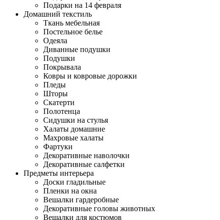
Подарки на 14 февраля
Домашний текстиль
Ткань мебельная
Постельное белье
Одеяла
Диванные подушки
Подушки
Покрывала
Ковры и ковровые дорожки
Пледы
Шторы
Скатерти
Полотенца
Сидушки на стулья
Халаты домашние
Махровые халаты
Фартуки
Декоративные наволочки
Декоративные салфетки
Предметы интерьера
Доски гладильные
Пленки на окна
Вешалки гардеробные
Декоративные головы животных
Вешалки для костюмов