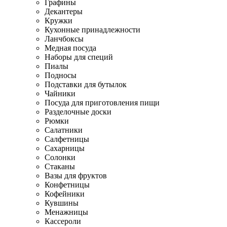
Графины
Декантеры
Кружки
Кухонные принадлежности
Ланчбоксы
Медная посуда
Наборы для специй
Пиалы
Подносы
Подставки для бутылок
Чайники
Посуда для приготовления пищи
Разделочные доски
Рюмки
Салатники
Салфетницы
Сахарницы
Солонки
Стаканы
Вазы для фруктов
Конфетницы
Кофейники
Кувшины
Менажницы
Кассероли