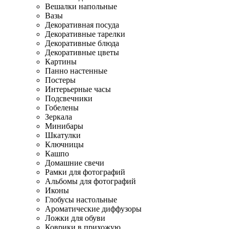
Вешалки напольные
Вазы
Декоративная посуда
Декоративные тарелки
Декоративные блюда
Декоративные цветы
Картины
Панно настенные
Постеры
Интерьерные часы
Подсвечники
Гобелены
Зеркала
Минибары
Шкатулки
Ключницы
Кашпо
Домашние свечи
Рамки для фотографий
Альбомы для фотографий
Иконы
Глобусы настольные
Ароматические диффузоры
Ложки для обуви
Коврики в прихожую