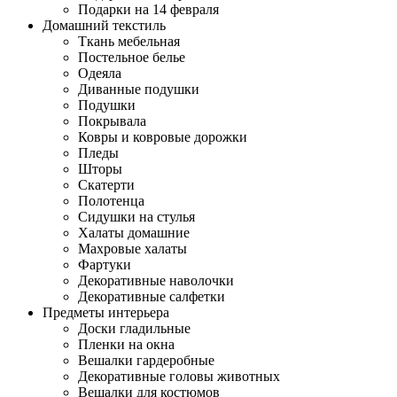
Подарки на 14 февраля
Домашний текстиль
Ткань мебельная
Постельное белье
Одеяла
Диванные подушки
Подушки
Покрывала
Ковры и ковровые дорожки
Пледы
Шторы
Скатерти
Полотенца
Сидушки на стулья
Халаты домашние
Махровые халаты
Фартуки
Декоративные наволочки
Декоративные салфетки
Предметы интерьера
Доски гладильные
Пленки на окна
Вешалки гардеробные
Декоративные головы животных
Вешалки для костюмов