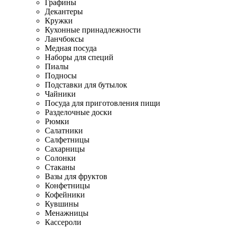
Графины
Декантеры
Кружки
Кухонные принадлежности
Ланчбоксы
Медная посуда
Наборы для специй
Пиалы
Подносы
Подставки для бутылок
Чайники
Посуда для приготовления пищи
Разделочные доски
Рюмки
Салатники
Салфетницы
Сахарницы
Солонки
Стаканы
Вазы для фруктов
Конфетницы
Кофейники
Кувшины
Менажницы
Кассероли