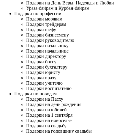
Подарки на День Веры, Надежды и Любви
Ураза-байрам и Курбан-байрам
Подарки по профессии
Подарки морякам
Подарки трейдерам
Подарки шефу
Подарки бизнесмену
Подарки руководителю
Подарки начальнику
Подарки начальнице
Подарки директору
Подарки боссу
Подарки бухгалтеру
Подарки юристу
Подарки врачу
Подарки учителю
Подарки воспитателю
Подарки по поводам
Подарки на Пасху
Подарки на день рождения
Подарки на юбилей
Подарки на 1 сентября
Подарки на новоселье
Подарки на свадьбу
Подарки на годовщину свадьбы