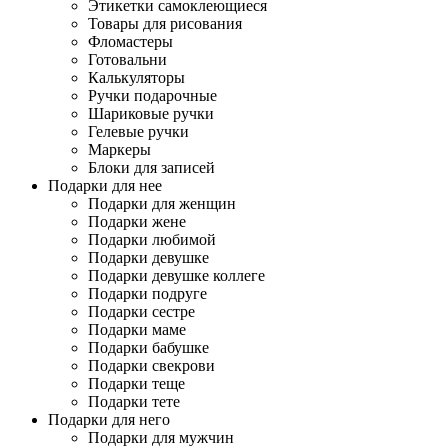
Этикетки самоклеющиеся
Товары для рисования
Фломастеры
Готовальни
Калькуляторы
Ручки подарочные
Шариковые ручки
Гелевые ручки
Маркеры
Блоки для записей
Подарки для нее
Подарки для женщин
Подарки жене
Подарки любимой
Подарки девушке
Подарки девушке коллеге
Подарки подруге
Подарки сестре
Подарки маме
Подарки бабушке
Подарки свекрови
Подарки теще
Подарки тете
Подарки для него
Подарки для мужчин