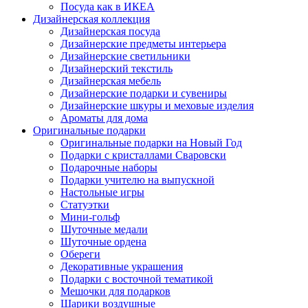
Посуда как в ИКЕА
Дизайнерская коллекция
Дизайнерская посуда
Дизайнерские предметы интерьера
Дизайнерские светильники
Дизайнерский текстиль
Дизайнерская мебель
Дизайнерские подарки и сувениры
Дизайнерские шкуры и меховые изделия
Ароматы для дома
Оригинальные подарки
Оригинальные подарки на Новый Год
Подарки с кристаллами Сваровски
Подарочные наборы
Подарки учителю на выпускной
Настольные игры
Статуэтки
Мини-гольф
Шуточные медали
Шуточные ордена
Обереги
Декоративные украшения
Подарки с восточной тематикой
Мешочки для подарков
Шарики воздушные