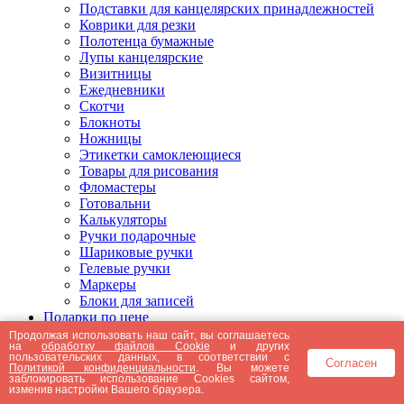
Подставки для канцелярских принадлежностей
Коврики для резки
Полотенца бумажные
Лупы канцелярские
Визитницы
Ежедневники
Скотчи
Блокноты
Ножницы
Этикетки самоклеющиеся
Товары для рисования
Фломастеры
Готовальни
Калькуляторы
Ручки подарочные
Шариковые ручки
Гелевые ручки
Маркеры
Блоки для записей
Подарки по цене
Подарки от 5000 рублей
Продолжая использовать наш сайт, вы соглашаетесь
на
обработку файлов Cookie
и других
Подарки до 5000 рублей
пользовательских данных, в соответствии с
Согласен
Подарки до 3000 рублей
Политикой конфиденциальности
. Вы можете
заблокировать использование Cookies сайтом,
Подарки до 2000 рублей
изменив настройки Вашего браузера.
Подарки до 1000 рублей