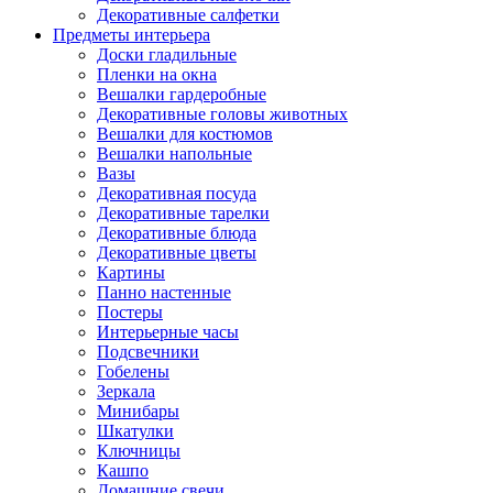
Декоративные салфетки
Предметы интерьера
Доски гладильные
Пленки на окна
Вешалки гардеробные
Декоративные головы животных
Вешалки для костюмов
Вешалки напольные
Вазы
Декоративная посуда
Декоративные тарелки
Декоративные блюда
Декоративные цветы
Картины
Панно настенные
Постеры
Интерьерные часы
Подсвечники
Гобелены
Зеркала
Минибары
Шкатулки
Ключницы
Кашпо
Домашние свечи