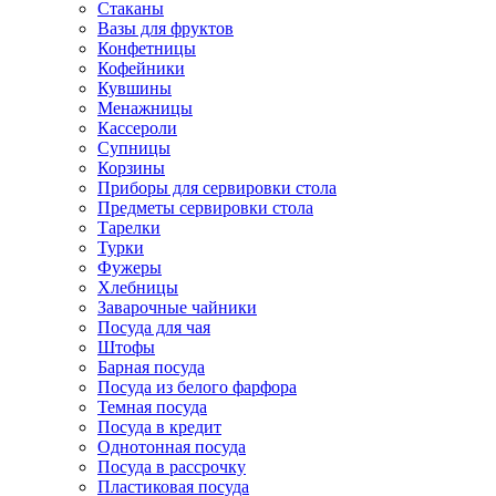
Стаканы
Вазы для фруктов
Конфетницы
Кофейники
Кувшины
Менажницы
Кассероли
Супницы
Корзины
Приборы для сервировки стола
Предметы сервировки стола
Тарелки
Турки
Фужеры
Хлебницы
Заварочные чайники
Посуда для чая
Штофы
Барная посуда
Посуда из белого фарфора
Темная посуда
Посуда в кредит
Однотонная посуда
Посуда в рассрочку
Пластиковая посуда