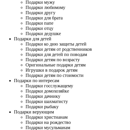
Подарки мужу
Подарки любимому
Подарки другу
Подарки для брата
Подарки папе
Подарки отцу
Подарки дедушке
Подарки для детей
Подарки ко дню защиты детей
Подарки детям от родственников
Подарки для детей по поводам
Подарки детям по возрасту
Оригинальные подарки детям
Игрушки в подарок детям
Подарки детям по стоимости
Подарки по интересам
Подарки госслужащему
Подарки домохозяйке
Подарки дачнику
Подарки шахматисту
Подарки рыбаку
Подарки верующим
Подарки христианам
Подарки на рождество
Подарки мусульманам