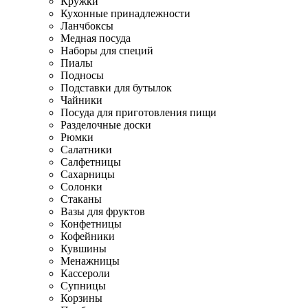
Кружки
Кухонные принадлежности
Ланчбоксы
Медная посуда
Наборы для специй
Пиалы
Подносы
Подставки для бутылок
Чайники
Посуда для приготовления пищи
Разделочные доски
Рюмки
Салатники
Салфетницы
Сахарницы
Солонки
Стаканы
Вазы для фруктов
Конфетницы
Кофейники
Кувшины
Менажницы
Кассероли
Супницы
Корзины