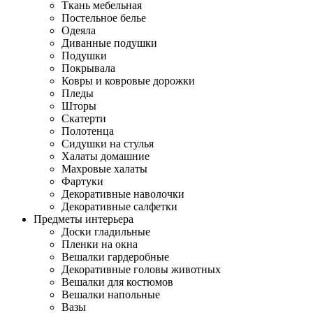
Ткань мебельная
Постельное белье
Одеяла
Диванные подушки
Подушки
Покрывала
Ковры и ковровые дорожки
Пледы
Шторы
Скатерти
Полотенца
Сидушки на стулья
Халаты домашние
Махровые халаты
Фартуки
Декоративные наволочки
Декоративные салфетки
Предметы интерьера
Доски гладильные
Пленки на окна
Вешалки гардеробные
Декоративные головы животных
Вешалки для костюмов
Вешалки напольные
Вазы