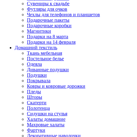
Сувениры к свадьбе
Футляры для очков
Чехлы для телефонов и планшетов
Подарочные пакеты
Подарочные коробки
Магнитики
Подарки на 8 марта
Подарки на 14 февраля
Домашний текстиль
Ткань мебельная
Постельное белье
Одеяла
Диванные подушки
Подушки
Покрывала
Ковры и ковровые дорожки
Пледы
Шторы
Скатерти
Полотенца
Сидушки на стулья
Халаты домашние
Махровые халаты
Фартуки
Декоративные наволочки