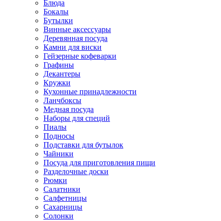
Блюда
Бокалы
Бутылки
Винные аксессуары
Деревянная посуда
Камни для виски
Гейзерные кофеварки
Графины
Декантеры
Кружки
Кухонные принадлежности
Ланчбоксы
Медная посуда
Наборы для специй
Пиалы
Подносы
Подставки для бутылок
Чайники
Посуда для приготовления пищи
Разделочные доски
Рюмки
Салатники
Салфетницы
Сахарницы
Солонки