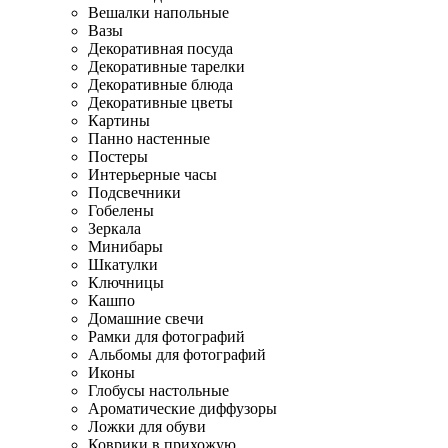
Вешалки напольные
Вазы
Декоративная посуда
Декоративные тарелки
Декоративные блюда
Декоративные цветы
Картины
Панно настенные
Постеры
Интерьерные часы
Подсвечники
Гобелены
Зеркала
Минибары
Шкатулки
Ключницы
Кашпо
Домашние свечи
Рамки для фотографий
Альбомы для фотографий
Иконы
Глобусы настольные
Ароматические диффузоры
Ложки для обуви
Коврики в прихожую