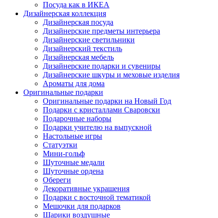
Посуда как в ИКЕА
Дизайнерская коллекция
Дизайнерская посуда
Дизайнерские предметы интерьера
Дизайнерские светильники
Дизайнерский текстиль
Дизайнерская мебель
Дизайнерские подарки и сувениры
Дизайнерские шкуры и меховые изделия
Ароматы для дома
Оригинальные подарки
Оригинальные подарки на Новый Год
Подарки с кристаллами Сваровски
Подарочные наборы
Подарки учителю на выпускной
Настольные игры
Статуэтки
Мини-гольф
Шуточные медали
Шуточные ордена
Обереги
Декоративные украшения
Подарки с восточной тематикой
Мешочки для подарков
Шарики воздушные