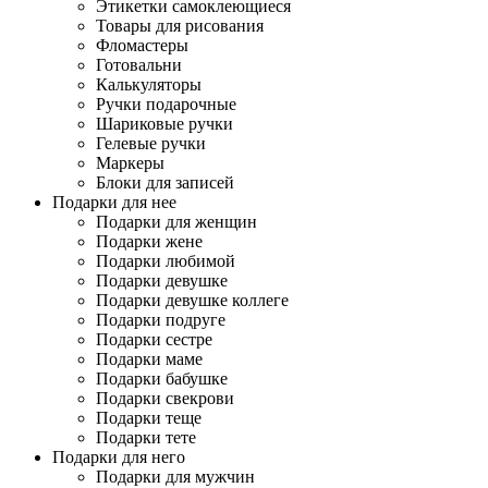
Этикетки самоклеющиеся
Товары для рисования
Фломастеры
Готовальни
Калькуляторы
Ручки подарочные
Шариковые ручки
Гелевые ручки
Маркеры
Блоки для записей
Подарки для нее
Подарки для женщин
Подарки жене
Подарки любимой
Подарки девушке
Подарки девушке коллеге
Подарки подруге
Подарки сестре
Подарки маме
Подарки бабушке
Подарки свекрови
Подарки теще
Подарки тете
Подарки для него
Подарки для мужчин