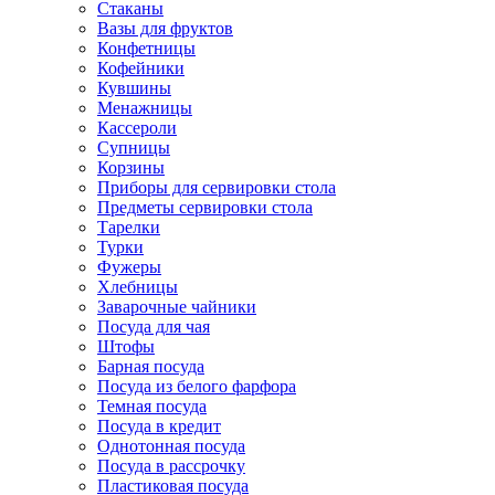
Стаканы
Вазы для фруктов
Конфетницы
Кофейники
Кувшины
Менажницы
Кассероли
Супницы
Корзины
Приборы для сервировки стола
Предметы сервировки стола
Тарелки
Турки
Фужеры
Хлебницы
Заварочные чайники
Посуда для чая
Штофы
Барная посуда
Посуда из белого фарфора
Темная посуда
Посуда в кредит
Однотонная посуда
Посуда в рассрочку
Пластиковая посуда