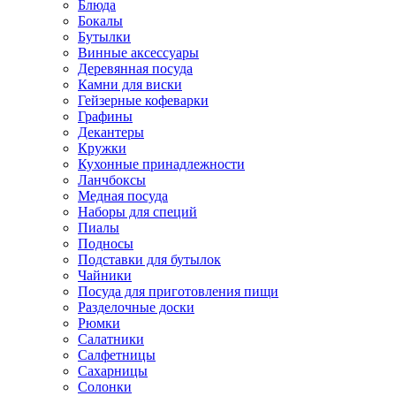
Блюда
Бокалы
Бутылки
Винные аксессуары
Деревянная посуда
Камни для виски
Гейзерные кофеварки
Графины
Декантеры
Кружки
Кухонные принадлежности
Ланчбоксы
Медная посуда
Наборы для специй
Пиалы
Подносы
Подставки для бутылок
Чайники
Посуда для приготовления пищи
Разделочные доски
Рюмки
Салатники
Салфетницы
Сахарницы
Солонки