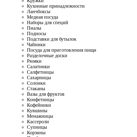
Кружки
Кухонные принадлежности
Ланчбоксы
Медная посуда
Наборы для специй
Пиалы
Подносы
Подставки для бутылок
Чайники
Посуда для приготовления пищи
Разделочные доски
Рюмки
Салатники
Салфетницы
Сахарницы
Солонки
Стаканы
Вазы для фруктов
Конфетницы
Кофейники
Кувшины
Менажницы
Кассероли
Супницы
Корзины