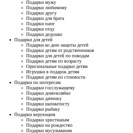
Подарки мужу
Подарки любимому
Подарки другу
Подарки для брата
Подарки папе
Подарки отцу
Подарки дедушке
Подарки для детей
Подарки ко дню защиты детей
Подарки детям от родственников
Подарки для детей по поводам
Подарки детям по возрасту
Оригинальные подарки детям
Игрушки в подарок детям
Подарки детям по стоимости
Подарки по интересам
Подарки госслужащему
Подарки домохозяйке
Подарки дачнику
Подарки шахматисту
Подарки рыбаку
Подарки верующим
Подарки христианам
Подарки на рождество
Подарки мусульманам