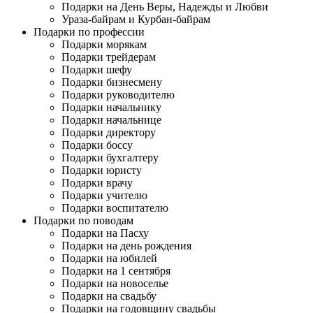
Подарки на День Веры, Надежды и Любви
Ураза-байрам и Курбан-байрам
Подарки по профессии
Подарки морякам
Подарки трейдерам
Подарки шефу
Подарки бизнесмену
Подарки руководителю
Подарки начальнику
Подарки начальнице
Подарки директору
Подарки боссу
Подарки бухгалтеру
Подарки юристу
Подарки врачу
Подарки учителю
Подарки воспитателю
Подарки по поводам
Подарки на Пасху
Подарки на день рождения
Подарки на юбилей
Подарки на 1 сентября
Подарки на новоселье
Подарки на свадьбу
Подарки на годовщину свадьбы