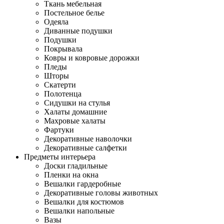
Ткань мебельная
Постельное белье
Одеяла
Диванные подушки
Подушки
Покрывала
Ковры и ковровые дорожки
Пледы
Шторы
Скатерти
Полотенца
Сидушки на стулья
Халаты домашние
Махровые халаты
Фартуки
Декоративные наволочки
Декоративные салфетки
Предметы интерьера
Доски гладильные
Пленки на окна
Вешалки гардеробные
Декоративные головы животных
Вешалки для костюмов
Вешалки напольные
Вазы