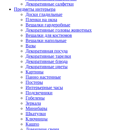
Декоративные салфетки
Предметы интерьера
Доски гладильные
Пленки на окна
Вешалки гардеробные
Декоративные головы животных
Вешалки для костюмов
Вешалки напольные
Вазы
Декоративная посуда
Декоративные тарелки
Декоративные блюда
Декоративные цветы
Картины
Панно настенные
Постеры
Интерьерные часы
Подсвечники
Гобелены
Зеркала
Минибары
Шкатулки
Ключницы
Кашпо
Домашние свечи