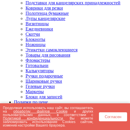
Подставки для канцелярских принадлежностей
Коврики для резки
Полотенца бумажные
Лупы канцелярские
Визитницы
Ежедневники
Скотчи
Блокноты
Ножницы
Этикетки самоклеющиеся
Товары для рисования
Фломастеры
Готовальни
Калькуляторы
Ручки подарочные
Шариковые ручки
Гелевые ручки
Маркеры
Блоки для записей
Подарки по цене
Подарки от 5000 рублей
Продолжая использовать наш сайт, вы соглашаетесь
на
обработку файлов Cookie
и других
Подарки до 5000 рублей
пользовательских данных, в соответствии с
Согласен
Подарки до 3000 рублей
Политикой конфиденциальности
. Вы можете
заблокировать использование Cookies сайтом,
Подарки до 2000 рублей
изменив настройки Вашего браузера.
Подарки до 1000 рублей