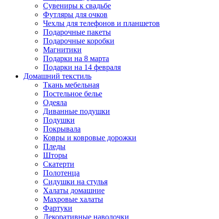
Сувениры к свадьбе
Футляры для очков
Чехлы для телефонов и планшетов
Подарочные пакеты
Подарочные коробки
Магнитики
Подарки на 8 марта
Подарки на 14 февраля
Домашний текстиль
Ткань мебельная
Постельное белье
Одеяла
Диванные подушки
Подушки
Покрывала
Ковры и ковровые дорожки
Пледы
Шторы
Скатерти
Полотенца
Сидушки на стулья
Халаты домашние
Махровые халаты
Фартуки
Декоративные наволочки