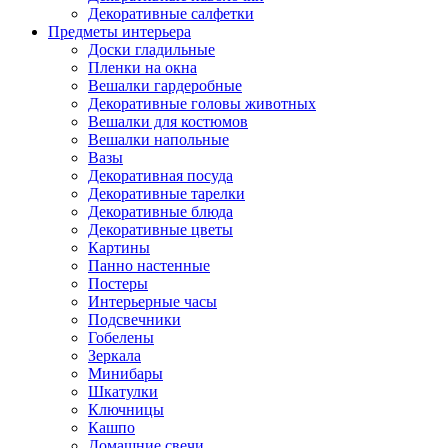
Декоративные салфетки
Предметы интерьера
Доски гладильные
Пленки на окна
Вешалки гардеробные
Декоративные головы животных
Вешалки для костюмов
Вешалки напольные
Вазы
Декоративная посуда
Декоративные тарелки
Декоративные блюда
Декоративные цветы
Картины
Панно настенные
Постеры
Интерьерные часы
Подсвечники
Гобелены
Зеркала
Минибары
Шкатулки
Ключницы
Кашпо
Домашние свечи