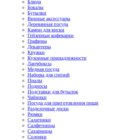
Блюда
Бокалы
Бутылки
Винные аксессуары
Деревянная посуда
Камни для виски
Гейзерные кофеварки
Графины
Декантеры
Кружки
Кухонные принадлежности
Ланчбоксы
Медная посуда
Наборы для специй
Пиалы
Подносы
Подставки для бутылок
Чайники
Посуда для приготовления пищи
Разделочные доски
Рюмки
Салатники
Салфетницы
Сахарницы
Солонки