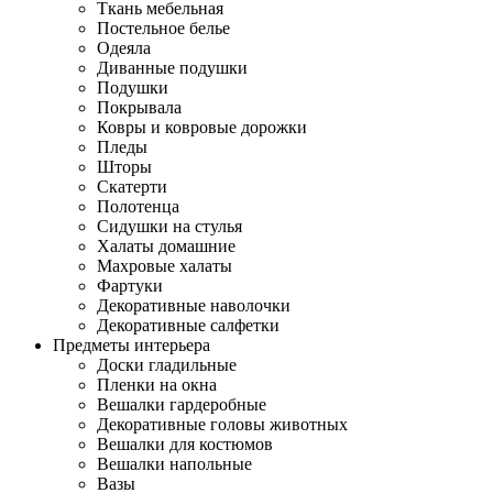
Ткань мебельная
Постельное белье
Одеяла
Диванные подушки
Подушки
Покрывала
Ковры и ковровые дорожки
Пледы
Шторы
Скатерти
Полотенца
Сидушки на стулья
Халаты домашние
Махровые халаты
Фартуки
Декоративные наволочки
Декоративные салфетки
Предметы интерьера
Доски гладильные
Пленки на окна
Вешалки гардеробные
Декоративные головы животных
Вешалки для костюмов
Вешалки напольные
Вазы