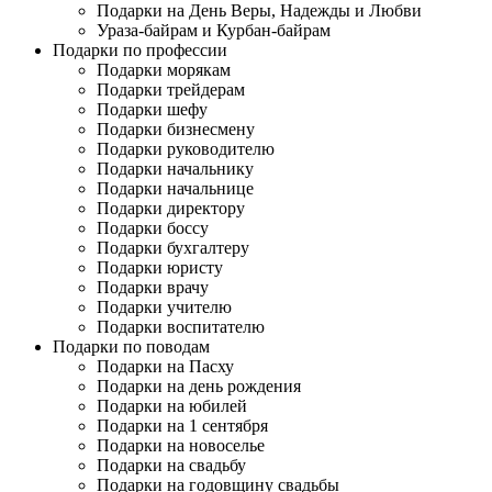
Подарки на День Веры, Надежды и Любви
Ураза-байрам и Курбан-байрам
Подарки по профессии
Подарки морякам
Подарки трейдерам
Подарки шефу
Подарки бизнесмену
Подарки руководителю
Подарки начальнику
Подарки начальнице
Подарки директору
Подарки боссу
Подарки бухгалтеру
Подарки юристу
Подарки врачу
Подарки учителю
Подарки воспитателю
Подарки по поводам
Подарки на Пасху
Подарки на день рождения
Подарки на юбилей
Подарки на 1 сентября
Подарки на новоселье
Подарки на свадьбу
Подарки на годовщину свадьбы