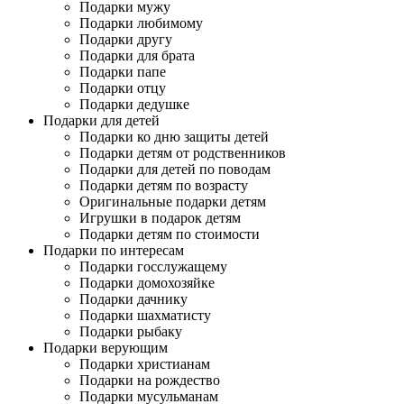
Подарки мужу
Подарки любимому
Подарки другу
Подарки для брата
Подарки папе
Подарки отцу
Подарки дедушке
Подарки для детей
Подарки ко дню защиты детей
Подарки детям от родственников
Подарки для детей по поводам
Подарки детям по возрасту
Оригинальные подарки детям
Игрушки в подарок детям
Подарки детям по стоимости
Подарки по интересам
Подарки госслужащему
Подарки домохозяйке
Подарки дачнику
Подарки шахматисту
Подарки рыбаку
Подарки верующим
Подарки христианам
Подарки на рождество
Подарки мусульманам