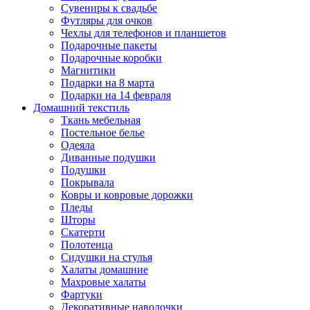
Сувениры к свадьбе
Футляры для очков
Чехлы для телефонов и планшетов
Подарочные пакеты
Подарочные коробки
Магнитики
Подарки на 8 марта
Подарки на 14 февраля
Домашний текстиль
Ткань мебельная
Постельное белье
Одеяла
Диванные подушки
Подушки
Покрывала
Ковры и ковровые дорожки
Пледы
Шторы
Скатерти
Полотенца
Сидушки на стулья
Халаты домашние
Махровые халаты
Фартуки
Декоративные наволочки