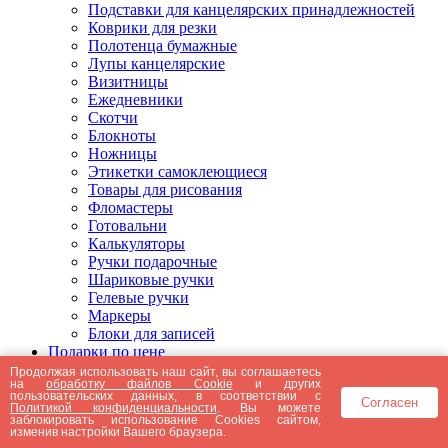
Подставки для канцелярских принадлежностей
Коврики для резки
Полотенца бумажные
Лупы канцелярские
Визитницы
Ежедневники
Скотчи
Блокноты
Ножницы
Этикетки самоклеющиеся
Товары для рисования
Фломастеры
Готовальни
Калькуляторы
Ручки подарочные
Шариковые ручки
Гелевые ручки
Маркеры
Блоки для записей
Подарки по цене
Подарки от 5000 рублей
Продолжая использовать наш сайт, вы соглашаетесь
на
обработку файлов Cookie
и других
Подарки до 5000 рублей
пользовательских данных, в соответствии с
Согласен
Подарки до 3000 рублей
Политикой конфиденциальности
. Вы можете
заблокировать использование Cookies сайтом,
Подарки до 2000 рублей
изменив настройки Вашего браузера.
Подарки до 1000 рублей