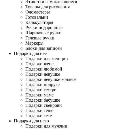
Этикетки самоклеющиеся
Товары для рисования
Фломастеры
Готовальни
Калькуляторы
Ручки подарочные
Шариковые ручки
Гелевые ручки
Маркеры
Блоки для записей
Подарки для нее
Подарки для женщин
Подарки жене
Подарки любимой
Подарки девушке
Подарки девушке коллеге
Подарки подруге
Подарки сестре
Подарки маме
Подарки бабушке
Подарки свекрови
Подарки теще
Подарки тете
Подарки для него
Подарки для мужчин