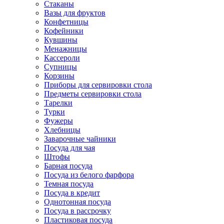
Стаканы
Вазы для фруктов
Конфетницы
Кофейники
Кувшины
Менажницы
Кассероли
Супницы
Корзины
Приборы для сервировки стола
Предметы сервировки стола
Тарелки
Турки
Фужеры
Хлебницы
Заварочные чайники
Посуда для чая
Штофы
Барная посуда
Посуда из белого фарфора
Темная посуда
Посуда в кредит
Однотонная посуда
Посуда в рассрочку
Пластиковая посуда