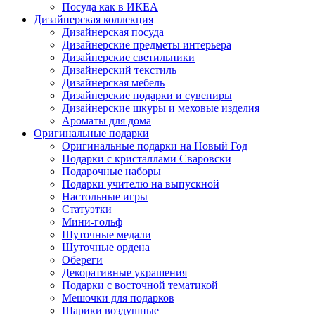
Посуда как в ИКЕА
Дизайнерская коллекция
Дизайнерская посуда
Дизайнерские предметы интерьера
Дизайнерские светильники
Дизайнерский текстиль
Дизайнерская мебель
Дизайнерские подарки и сувениры
Дизайнерские шкуры и меховые изделия
Ароматы для дома
Оригинальные подарки
Оригинальные подарки на Новый Год
Подарки с кристаллами Сваровски
Подарочные наборы
Подарки учителю на выпускной
Настольные игры
Статуэтки
Мини-гольф
Шуточные медали
Шуточные ордена
Обереги
Декоративные украшения
Подарки с восточной тематикой
Мешочки для подарков
Шарики воздушные