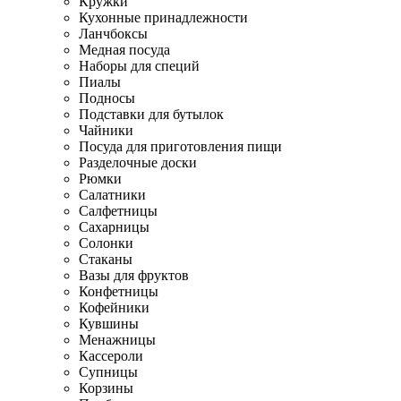
Кружки
Кухонные принадлежности
Ланчбоксы
Медная посуда
Наборы для специй
Пиалы
Подносы
Подставки для бутылок
Чайники
Посуда для приготовления пищи
Разделочные доски
Рюмки
Салатники
Салфетницы
Сахарницы
Солонки
Стаканы
Вазы для фруктов
Конфетницы
Кофейники
Кувшины
Менажницы
Кассероли
Супницы
Корзины