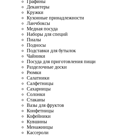
Графины
Декантеры
Кружки
Кухонные принадлежности
Ланчбоксы
Медная посуда
Наборы для специй
Пиалы
Подносы
Подставки для бутылок
Чайники
Посуда для приготовления пищи
Разделочные доски
Рюмки
Салатники
Салфетницы
Сахарницы
Солонки
Стаканы
Вазы для фруктов
Конфетницы
Кофейники
Кувшины
Менажницы
Кассероли