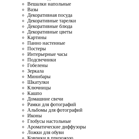
Вешалки напольные
Вазы
Декоративная посуда
Декоративные тарелки
Декоративные блюда
Декоративные цветы
Картины
Панно настенные
Постеры
Интерьерные часы
Подсвечники
Гобелены
Зеркала
Минибары
Шкатулки
Ключницы
Кашпо
Домашние свечи
Рамки для фотографий
Альбомы для фотографий
Иконы
Глобусы настольные
Ароматические диффузоры
Ложки для обуви
Коврики в прихожую