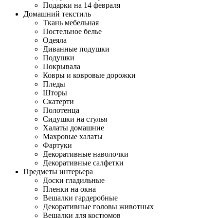
Подарки на 14 февраля
Домашний текстиль
Ткань мебельная
Постельное белье
Одеяла
Диванные подушки
Подушки
Покрывала
Ковры и ковровые дорожки
Пледы
Шторы
Скатерти
Полотенца
Сидушки на стулья
Халаты домашние
Махровые халаты
Фартуки
Декоративные наволочки
Декоративные салфетки
Предметы интерьера
Доски гладильные
Пленки на окна
Вешалки гардеробные
Декоративные головы животных
Вешалки для костюмов