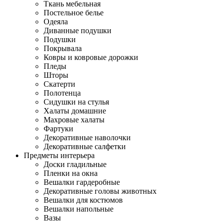
Ткань мебельная
Постельное белье
Одеяла
Диванные подушки
Подушки
Покрывала
Ковры и ковровые дорожки
Пледы
Шторы
Скатерти
Полотенца
Сидушки на стулья
Халаты домашние
Махровые халаты
Фартуки
Декоративные наволочки
Декоративные салфетки
Предметы интерьера
Доски гладильные
Пленки на окна
Вешалки гардеробные
Декоративные головы животных
Вешалки для костюмов
Вешалки напольные
Вазы