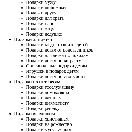
Подарки мужу
Подарки любимому
Подарки другу
Подарки для брата
Подарки папе
Подарки отцу
Подарки дедушке
Подарки для детей
Подарки ко дню защиты детей
Подарки детям от родственников
Подарки для детей по поводам
Подарки детям по возрасту
Оригинальные подарки детям
Игрушки в подарок детям
Подарки детям по стоимости
Подарки по интересам
Подарки госслужащему
Подарки домохозяйке
Подарки дачнику
Подарки шахматисту
Подарки рыбаку
Подарки верующим
Подарки христианам
Подарки на рождество
Подарки мусульманам