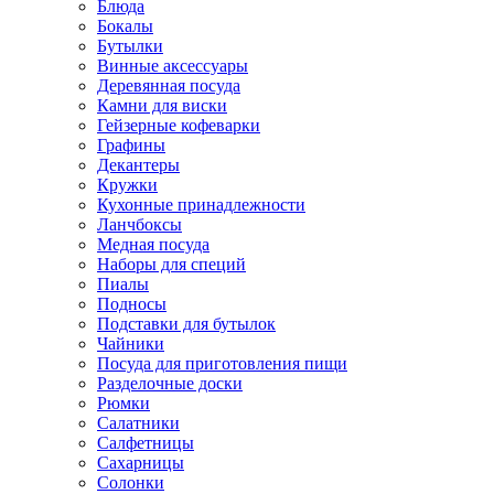
Блюда
Бокалы
Бутылки
Винные аксессуары
Деревянная посуда
Камни для виски
Гейзерные кофеварки
Графины
Декантеры
Кружки
Кухонные принадлежности
Ланчбоксы
Медная посуда
Наборы для специй
Пиалы
Подносы
Подставки для бутылок
Чайники
Посуда для приготовления пищи
Разделочные доски
Рюмки
Салатники
Салфетницы
Сахарницы
Солонки