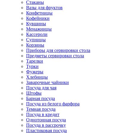
Стаканы
Вазы для фруктов
Конфетницы
Кофейники
Кувшины
Менажницы
Кассероли
Супницы
Корзины
Приборы для сервировки стола
Предметы сервировки стола
Тарелки
Турки
Фужеры
Хлебницы
Заварочные чайники
Посуда для чая
Штофы
Барная посуда
Посуда из белого фарфора
Темная посуда
Посуда в кредит
Однотонная посуда
Посуда в рассрочку
Пластиковая посуда