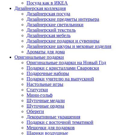
Посуда как в ИКЕА
Дизайнерская коллекция
Дизайнерская посуда
Дизайнерские предметы интерьера
Дизайнерские светильники
Дизайнерский текстиль
Дизайнерская мебель
Дизайнерские подарки и сувениры
Дизайнерские шкуры и меховые изделия
Ароматы для дома
Оригинальные подарки
Оригинальные подарки на Новый Год
Подарки с кристаллами Сваровски
Подарочные наборы
Подарки учителю на выпускной
Настольные игры
Статуэтки
Мини-гольф
Шуточные медали
Шуточные ордена
Обереги
Декоративные украшения
Подарки с восточной тематикой
Мешочки для подарков
Шарики воздушные