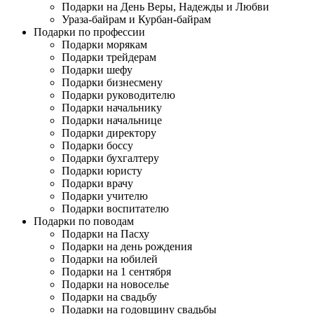
Подарки на День Веры, Надежды и Любви
Ураза-байрам и Курбан-байрам
Подарки по профессии
Подарки морякам
Подарки трейдерам
Подарки шефу
Подарки бизнесмену
Подарки руководителю
Подарки начальнику
Подарки начальнице
Подарки директору
Подарки боссу
Подарки бухгалтеру
Подарки юристу
Подарки врачу
Подарки учителю
Подарки воспитателю
Подарки по поводам
Подарки на Пасху
Подарки на день рождения
Подарки на юбилей
Подарки на 1 сентября
Подарки на новоселье
Подарки на свадьбу
Подарки на годовщину свадьбы