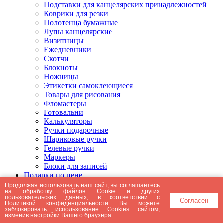
Подставки для канцелярских принадлежностей
Коврики для резки
Полотенца бумажные
Лупы канцелярские
Визитницы
Ежедневники
Скотчи
Блокноты
Ножницы
Этикетки самоклеющиеся
Товары для рисования
Фломастеры
Готовальни
Калькуляторы
Ручки подарочные
Шариковые ручки
Гелевые ручки
Маркеры
Блоки для записей
Подарки по цене
Подарки от 5000 рублей
Продолжая использовать наш сайт, вы соглашаетесь
на
обработку файлов Cookie
и других
Подарки до 5000 рублей
пользовательских данных, в соответствии с
Согласен
Подарки до 3000 рублей
Политикой конфиденциальности
. Вы можете
заблокировать использование Cookies сайтом,
Подарки до 2000 рублей
изменив настройки Вашего браузера.
Подарки до 1000 рублей