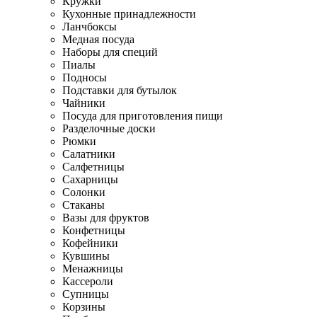
Кружки
Кухонные принадлежности
Ланчбоксы
Медная посуда
Наборы для специй
Пиалы
Подносы
Подставки для бутылок
Чайники
Посуда для приготовления пищи
Разделочные доски
Рюмки
Салатники
Салфетницы
Сахарницы
Солонки
Стаканы
Вазы для фруктов
Конфетницы
Кофейники
Кувшины
Менажницы
Кассероли
Супницы
Корзины