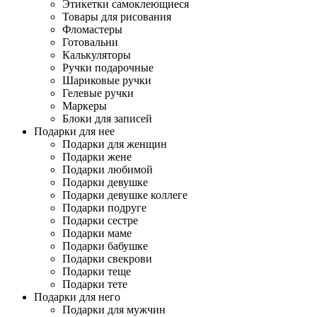
Этикетки самоклеющиеся
Товары для рисования
Фломастеры
Готовальни
Калькуляторы
Ручки подарочные
Шариковые ручки
Гелевые ручки
Маркеры
Блоки для записей
Подарки для нее
Подарки для женщин
Подарки жене
Подарки любимой
Подарки девушке
Подарки девушке коллеге
Подарки подруге
Подарки сестре
Подарки маме
Подарки бабушке
Подарки свекрови
Подарки теще
Подарки тете
Подарки для него
Подарки для мужчин