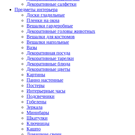
Декоративные салфетки
Предметы интерьера
Доски гладильные
Пленки на окна
Вешалки гардеробные
Декоративные головы животных
Вешалки для костюмов
Вешалки напольные
Вазы
Декоративная посуда
Декоративные тарелки
Декоративные блюда
Декоративные цветы
Картины
Панно настенные
Постеры
Интерьерные часы
Подсвечники
Гобелены
Зеркала
Минибары
Шкатулки
Ключницы
Кашпо
Домашние свечи