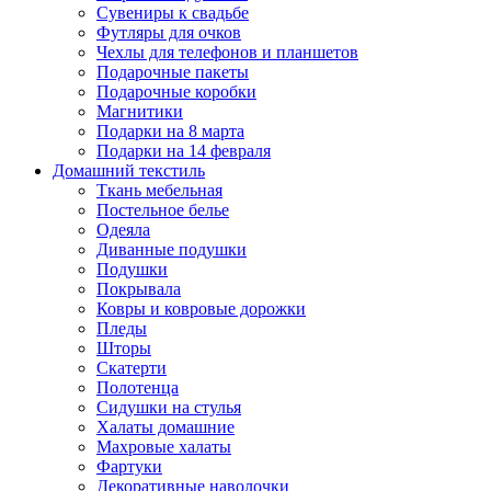
Сувениры к свадьбе
Футляры для очков
Чехлы для телефонов и планшетов
Подарочные пакеты
Подарочные коробки
Магнитики
Подарки на 8 марта
Подарки на 14 февраля
Домашний текстиль
Ткань мебельная
Постельное белье
Одеяла
Диванные подушки
Подушки
Покрывала
Ковры и ковровые дорожки
Пледы
Шторы
Скатерти
Полотенца
Сидушки на стулья
Халаты домашние
Махровые халаты
Фартуки
Декоративные наволочки