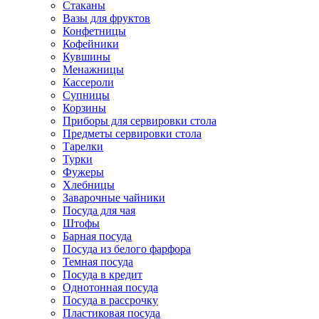
Стаканы
Вазы для фруктов
Конфетницы
Кофейники
Кувшины
Менажницы
Кассероли
Супницы
Корзины
Приборы для сервировки стола
Предметы сервировки стола
Тарелки
Турки
Фужеры
Хлебницы
Заварочные чайники
Посуда для чая
Штофы
Барная посуда
Посуда из белого фарфора
Темная посуда
Посуда в кредит
Однотонная посуда
Посуда в рассрочку
Пластиковая посуда