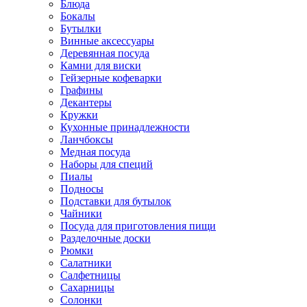
Блюда
Бокалы
Бутылки
Винные аксессуары
Деревянная посуда
Камни для виски
Гейзерные кофеварки
Графины
Декантеры
Кружки
Кухонные принадлежности
Ланчбоксы
Медная посуда
Наборы для специй
Пиалы
Подносы
Подставки для бутылок
Чайники
Посуда для приготовления пищи
Разделочные доски
Рюмки
Салатники
Салфетницы
Сахарницы
Солонки