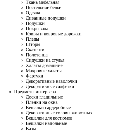
Ткань мебельная
Постельное белье
Одеяла
Диванные подушки
Подушки
Покрывала
Ковры и ковровые дорожки
Пледы
Шторы
Скатерти
Полотенца
Сидушки на стулья
Халаты домашние
Махровые халаты
Фартуки
Декоративные наволочки
Декоративные салфетки
Предметы интерьера
Доски гладильные
Пленки на окна
Вешалки гардеробные
Декоративные головы животных
Вешалки для костюмов
Вешалки напольные
Вазы