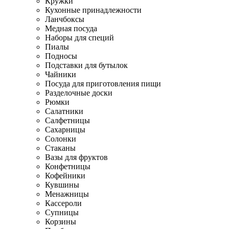
Кружки
Кухонные принадлежности
Ланчбоксы
Медная посуда
Наборы для специй
Пиалы
Подносы
Подставки для бутылок
Чайники
Посуда для приготовления пищи
Разделочные доски
Рюмки
Салатники
Салфетницы
Сахарницы
Солонки
Стаканы
Вазы для фруктов
Конфетницы
Кофейники
Кувшины
Менажницы
Кассероли
Супницы
Корзины