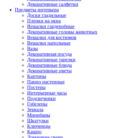
Декоративные салфетки
Предметы интерьера
Доски гладильные
Пленки на окна
Вешалки гардеробные
Декоративные головы животных
Вешалки для костюмов
Вешалки напольные
Вазы
Декоративная посуда
Декоративные тарелки
Декоративные блюда
Декоративные цветы
Картины
Панно настенные
Постеры
Интерьерные часы
Подсвечники
Гобелены
Зеркала
Минибары
Шкатулки
Ключницы
Кашпо
Домашние свечи