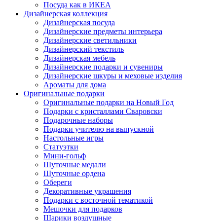
Посуда как в ИКЕА
Дизайнерская коллекция
Дизайнерская посуда
Дизайнерские предметы интерьера
Дизайнерские светильники
Дизайнерский текстиль
Дизайнерская мебель
Дизайнерские подарки и сувениры
Дизайнерские шкуры и меховые изделия
Ароматы для дома
Оригинальные подарки
Оригинальные подарки на Новый Год
Подарки с кристаллами Сваровски
Подарочные наборы
Подарки учителю на выпускной
Настольные игры
Статуэтки
Мини-гольф
Шуточные медали
Шуточные ордена
Обереги
Декоративные украшения
Подарки с восточной тематикой
Мешочки для подарков
Шарики воздушные