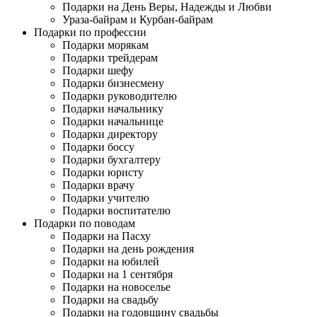
Подарки на День Веры, Надежды и Любви
Ураза-байрам и Курбан-байрам
Подарки по профессии
Подарки морякам
Подарки трейдерам
Подарки шефу
Подарки бизнесмену
Подарки руководителю
Подарки начальнику
Подарки начальнице
Подарки директору
Подарки боссу
Подарки бухгалтеру
Подарки юристу
Подарки врачу
Подарки учителю
Подарки воспитателю
Подарки по поводам
Подарки на Пасху
Подарки на день рождения
Подарки на юбилей
Подарки на 1 сентября
Подарки на новоселье
Подарки на свадьбу
Подарки на годовщину свадьбы