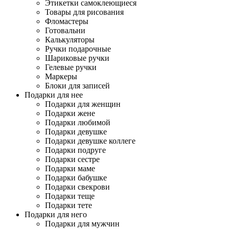
Этикетки самоклеющиеся
Товары для рисования
Фломастеры
Готовальни
Калькуляторы
Ручки подарочные
Шариковые ручки
Гелевые ручки
Маркеры
Блоки для записей
Подарки для нее
Подарки для женщин
Подарки жене
Подарки любимой
Подарки девушке
Подарки девушке коллеге
Подарки подруге
Подарки сестре
Подарки маме
Подарки бабушке
Подарки свекрови
Подарки теще
Подарки тете
Подарки для него
Подарки для мужчин