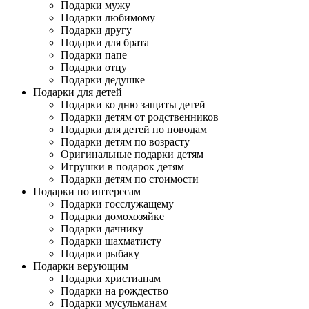
Подарки мужу
Подарки любимому
Подарки другу
Подарки для брата
Подарки папе
Подарки отцу
Подарки дедушке
Подарки для детей
Подарки ко дню защиты детей
Подарки детям от родственников
Подарки для детей по поводам
Подарки детям по возрасту
Оригинальные подарки детям
Игрушки в подарок детям
Подарки детям по стоимости
Подарки по интересам
Подарки госслужащему
Подарки домохозяйке
Подарки дачнику
Подарки шахматисту
Подарки рыбаку
Подарки верующим
Подарки христианам
Подарки на рождество
Подарки мусульманам