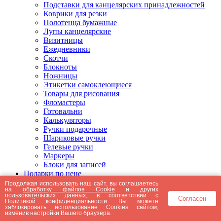
Подставки для канцелярских принадлежностей
Коврики для резки
Полотенца бумажные
Лупы канцелярские
Визитницы
Ежедневники
Скотчи
Блокноты
Ножницы
Этикетки самоклеющиеся
Товары для рисования
Фломастеры
Готовальни
Калькуляторы
Ручки подарочные
Шариковые ручки
Гелевые ручки
Маркеры
Блоки для записей
Подарки по цене
Подарки от 5000 рублей
Продолжая использовать наш сайт, вы соглашаетесь
на
обработку файлов Cookie
и других
Подарки до 5000 рублей
пользовательских данных, в соответствии с
Согласен
Подарки до 3000 рублей
Политикой конфиденциальности
. Вы можете
заблокировать использование Cookies сайтом,
Подарки до 2000 рублей
изменив настройки Вашего браузера.
Подарки до 1000 рублей