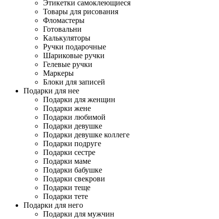
Этикетки самоклеющиеся
Товары для рисования
Фломастеры
Готовальни
Калькуляторы
Ручки подарочные
Шариковые ручки
Гелевые ручки
Маркеры
Блоки для записей
Подарки для нее
Подарки для женщин
Подарки жене
Подарки любимой
Подарки девушке
Подарки девушке коллеге
Подарки подруге
Подарки сестре
Подарки маме
Подарки бабушке
Подарки свекрови
Подарки теще
Подарки тете
Подарки для него
Подарки для мужчин