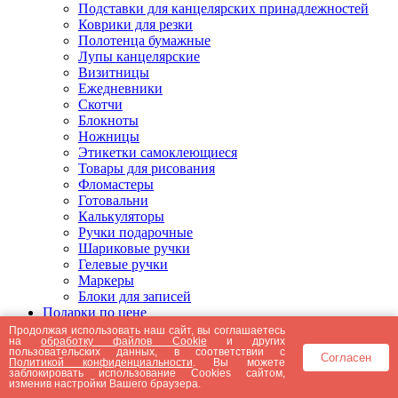
Подставки для канцелярских принадлежностей
Коврики для резки
Полотенца бумажные
Лупы канцелярские
Визитницы
Ежедневники
Скотчи
Блокноты
Ножницы
Этикетки самоклеющиеся
Товары для рисования
Фломастеры
Готовальни
Калькуляторы
Ручки подарочные
Шариковые ручки
Гелевые ручки
Маркеры
Блоки для записей
Подарки по цене
Подарки от 5000 рублей
Продолжая использовать наш сайт, вы соглашаетесь
на
обработку файлов Cookie
и других
Подарки до 5000 рублей
пользовательских данных, в соответствии с
Согласен
Подарки до 3000 рублей
Политикой конфиденциальности
. Вы можете
заблокировать использование Cookies сайтом,
Подарки до 2000 рублей
изменив настройки Вашего браузера.
Подарки до 1000 рублей