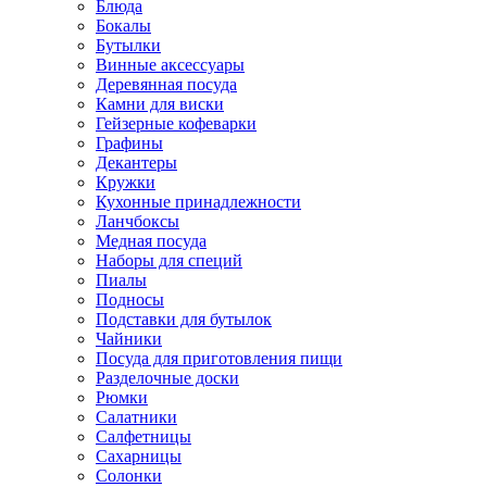
Блюда
Бокалы
Бутылки
Винные аксессуары
Деревянная посуда
Камни для виски
Гейзерные кофеварки
Графины
Декантеры
Кружки
Кухонные принадлежности
Ланчбоксы
Медная посуда
Наборы для специй
Пиалы
Подносы
Подставки для бутылок
Чайники
Посуда для приготовления пищи
Разделочные доски
Рюмки
Салатники
Салфетницы
Сахарницы
Солонки