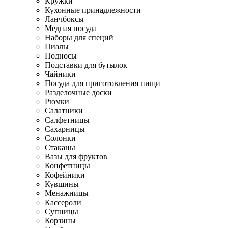
Кружки
Кухонные принадлежности
Ланчбоксы
Медная посуда
Наборы для специй
Пиалы
Подносы
Подставки для бутылок
Чайники
Посуда для приготовления пищи
Разделочные доски
Рюмки
Салатники
Салфетницы
Сахарницы
Солонки
Стаканы
Вазы для фруктов
Конфетницы
Кофейники
Кувшины
Менажницы
Кассероли
Супницы
Корзины