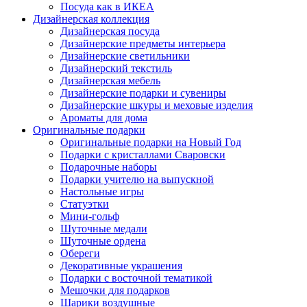
Посуда как в ИКЕА
Дизайнерская коллекция
Дизайнерская посуда
Дизайнерские предметы интерьера
Дизайнерские светильники
Дизайнерский текстиль
Дизайнерская мебель
Дизайнерские подарки и сувениры
Дизайнерские шкуры и меховые изделия
Ароматы для дома
Оригинальные подарки
Оригинальные подарки на Новый Год
Подарки с кристаллами Сваровски
Подарочные наборы
Подарки учителю на выпускной
Настольные игры
Статуэтки
Мини-гольф
Шуточные медали
Шуточные ордена
Обереги
Декоративные украшения
Подарки с восточной тематикой
Мешочки для подарков
Шарики воздушные