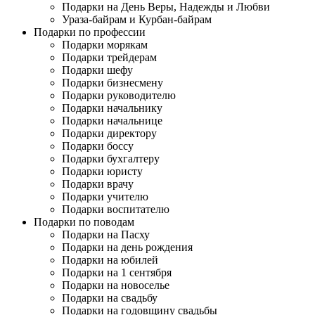
Подарки на День Веры, Надежды и Любви
Ураза-байрам и Курбан-байрам
Подарки по профессии
Подарки морякам
Подарки трейдерам
Подарки шефу
Подарки бизнесмену
Подарки руководителю
Подарки начальнику
Подарки начальнице
Подарки директору
Подарки боссу
Подарки бухгалтеру
Подарки юристу
Подарки врачу
Подарки учителю
Подарки воспитателю
Подарки по поводам
Подарки на Пасху
Подарки на день рождения
Подарки на юбилей
Подарки на 1 сентября
Подарки на новоселье
Подарки на свадьбу
Подарки на годовщину свадьбы