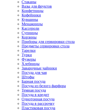
Стаканы
Вазы для фруктов
Конфетницы
Кофейники
Кувшины
Менажницы
Кассероли
Супницы
Корзины
Приборы для сервировки стола
Предметы сервировки стола
Тарелки
Турки
Фужеры
Хлебницы
Заварочные чайники
Посуда для чая
Штофы
Барная посуда
Посуда из белого фарфора
Темная посуда
Посуда в кредит
Однотонная посуда
Посуда в рассрочку
Пластиковая посуда