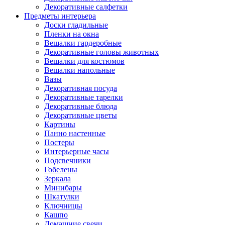
Декоративные салфетки
Предметы интерьера
Доски гладильные
Пленки на окна
Вешалки гардеробные
Декоративные головы животных
Вешалки для костюмов
Вешалки напольные
Вазы
Декоративная посуда
Декоративные тарелки
Декоративные блюда
Декоративные цветы
Картины
Панно настенные
Постеры
Интерьерные часы
Подсвечники
Гобелены
Зеркала
Минибары
Шкатулки
Ключницы
Кашпо
Домашние свечи