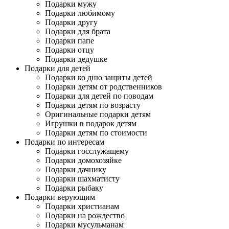
Подарки мужу
Подарки любимому
Подарки другу
Подарки для брата
Подарки папе
Подарки отцу
Подарки дедушке
Подарки для детей
Подарки ко дню защиты детей
Подарки детям от родственников
Подарки для детей по поводам
Подарки детям по возрасту
Оригинальные подарки детям
Игрушки в подарок детям
Подарки детям по стоимости
Подарки по интересам
Подарки госслужащему
Подарки домохозяйке
Подарки дачнику
Подарки шахматисту
Подарки рыбаку
Подарки верующим
Подарки христианам
Подарки на рождество
Подарки мусульманам