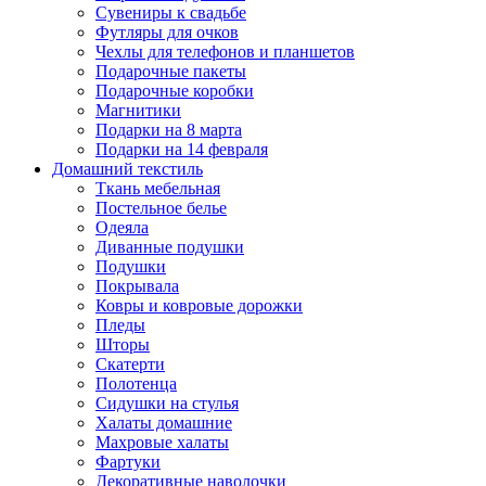
Сувениры к свадьбе
Футляры для очков
Чехлы для телефонов и планшетов
Подарочные пакеты
Подарочные коробки
Магнитики
Подарки на 8 марта
Подарки на 14 февраля
Домашний текстиль
Ткань мебельная
Постельное белье
Одеяла
Диванные подушки
Подушки
Покрывала
Ковры и ковровые дорожки
Пледы
Шторы
Скатерти
Полотенца
Сидушки на стулья
Халаты домашние
Махровые халаты
Фартуки
Декоративные наволочки