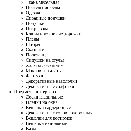
Ткань мебельная
Постельное белье
Одеяла
Диванные подушки
Подушки
Покрывала
Ковры и ковровые дорожки
Пледы
Шторы
Скатерти
Полотенца
Сидушки на стулья
Халаты домашние
Махровые халаты
Фартуки
Декоративные наволочки
Декоративные салфетки
Предметы интерьера
Доски гладильные
Пленки на окна
Вешалки гардеробные
Декоративные головы животных
Вешалки для костюмов
Вешалки напольные
Вазы