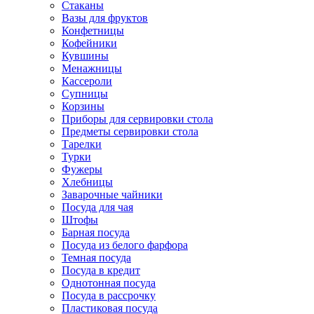
Стаканы
Вазы для фруктов
Конфетницы
Кофейники
Кувшины
Менажницы
Кассероли
Супницы
Корзины
Приборы для сервировки стола
Предметы сервировки стола
Тарелки
Турки
Фужеры
Хлебницы
Заварочные чайники
Посуда для чая
Штофы
Барная посуда
Посуда из белого фарфора
Темная посуда
Посуда в кредит
Однотонная посуда
Посуда в рассрочку
Пластиковая посуда