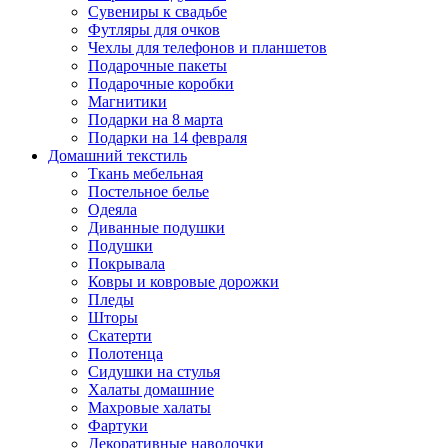
Сувениры к свадьбе
Футляры для очков
Чехлы для телефонов и планшетов
Подарочные пакеты
Подарочные коробки
Магнитики
Подарки на 8 марта
Подарки на 14 февраля
Домашний текстиль
Ткань мебельная
Постельное белье
Одеяла
Диванные подушки
Подушки
Покрывала
Ковры и ковровые дорожки
Пледы
Шторы
Скатерти
Полотенца
Сидушки на стулья
Халаты домашние
Махровые халаты
Фартуки
Декоративные наволочки