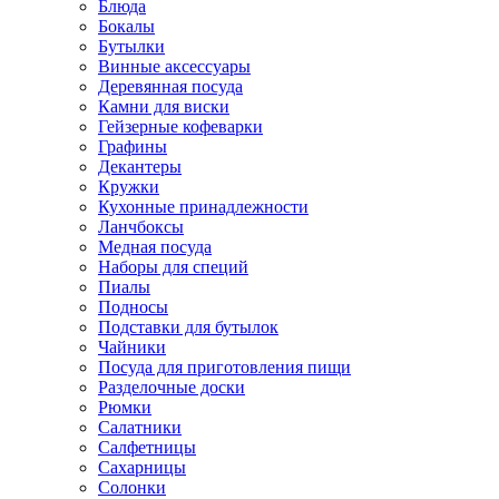
Блюда
Бокалы
Бутылки
Винные аксессуары
Деревянная посуда
Камни для виски
Гейзерные кофеварки
Графины
Декантеры
Кружки
Кухонные принадлежности
Ланчбоксы
Медная посуда
Наборы для специй
Пиалы
Подносы
Подставки для бутылок
Чайники
Посуда для приготовления пищи
Разделочные доски
Рюмки
Салатники
Салфетницы
Сахарницы
Солонки