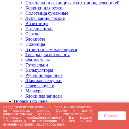
Подставки для канцелярских принадлежностей
Коврики для резки
Полотенца бумажные
Лупы канцелярские
Визитницы
Ежедневники
Скотчи
Блокноты
Ножницы
Этикетки самоклеющиеся
Товары для рисования
Фломастеры
Готовальни
Калькуляторы
Ручки подарочные
Шариковые ручки
Гелевые ручки
Маркеры
Блоки для записей
Подарки по цене
Подарки от 5000 рублей
Продолжая использовать наш сайт, вы соглашаетесь
на
обработку файлов Cookie
и других
Подарки до 5000 рублей
пользовательских данных, в соответствии с
Согласен
Подарки до 3000 рублей
Политикой конфиденциальности
. Вы можете
заблокировать использование Cookies сайтом,
Подарки до 2000 рублей
изменив настройки Вашего браузера.
Подарки до 1000 рублей