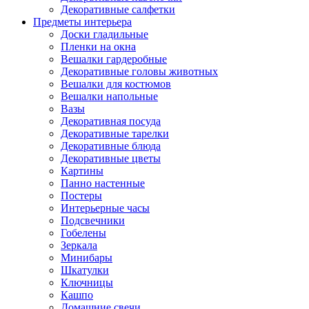
Декоративные салфетки
Предметы интерьера
Доски гладильные
Пленки на окна
Вешалки гардеробные
Декоративные головы животных
Вешалки для костюмов
Вешалки напольные
Вазы
Декоративная посуда
Декоративные тарелки
Декоративные блюда
Декоративные цветы
Картины
Панно настенные
Постеры
Интерьерные часы
Подсвечники
Гобелены
Зеркала
Минибары
Шкатулки
Ключницы
Кашпо
Домашние свечи