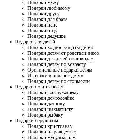
Подарки мужу
Подарки любимому
Подарки другу
Подарки для брата
Подарки папе
Подарки отцу
Подарки дедушке
Подарки для детей
Подарки ко дню защиты детей
Подарки детям от родственников
Подарки для детей по поводам
Подарки детям по возрасту
Оригинальные подарки детям
Игрушки в подарок детям
Подарки детям по стоимости
Подарки по интересам
Подарки госслужащему
Подарки домохозяйке
Подарки дачнику
Подарки шахматисту
Подарки рыбаку
Подарки верующим
Подарки христианам
Подарки на рождество
Подарки мусульманам