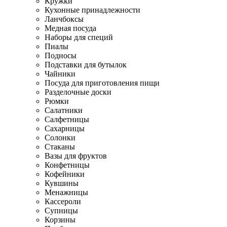
Кружки
Кухонные принадлежности
Ланчбоксы
Медная посуда
Наборы для специй
Пиалы
Подносы
Подставки для бутылок
Чайники
Посуда для приготовления пищи
Разделочные доски
Рюмки
Салатники
Салфетницы
Сахарницы
Солонки
Стаканы
Вазы для фруктов
Конфетницы
Кофейники
Кувшины
Менажницы
Кассероли
Супницы
Корзины