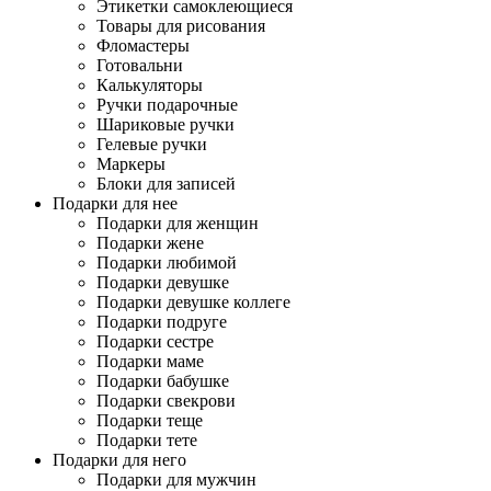
Этикетки самоклеющиеся
Товары для рисования
Фломастеры
Готовальни
Калькуляторы
Ручки подарочные
Шариковые ручки
Гелевые ручки
Маркеры
Блоки для записей
Подарки для нее
Подарки для женщин
Подарки жене
Подарки любимой
Подарки девушке
Подарки девушке коллеге
Подарки подруге
Подарки сестре
Подарки маме
Подарки бабушке
Подарки свекрови
Подарки теще
Подарки тете
Подарки для него
Подарки для мужчин