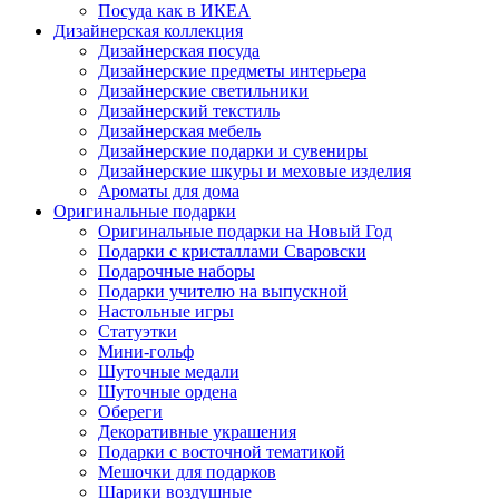
Посуда как в ИКЕА
Дизайнерская коллекция
Дизайнерская посуда
Дизайнерские предметы интерьера
Дизайнерские светильники
Дизайнерский текстиль
Дизайнерская мебель
Дизайнерские подарки и сувениры
Дизайнерские шкуры и меховые изделия
Ароматы для дома
Оригинальные подарки
Оригинальные подарки на Новый Год
Подарки с кристаллами Сваровски
Подарочные наборы
Подарки учителю на выпускной
Настольные игры
Статуэтки
Мини-гольф
Шуточные медали
Шуточные ордена
Обереги
Декоративные украшения
Подарки с восточной тематикой
Мешочки для подарков
Шарики воздушные