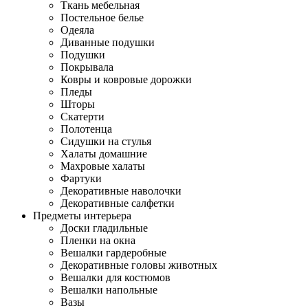
Ткань мебельная
Постельное белье
Одеяла
Диванные подушки
Подушки
Покрывала
Ковры и ковровые дорожки
Пледы
Шторы
Скатерти
Полотенца
Сидушки на стулья
Халаты домашние
Махровые халаты
Фартуки
Декоративные наволочки
Декоративные салфетки
Предметы интерьера
Доски гладильные
Пленки на окна
Вешалки гардеробные
Декоративные головы животных
Вешалки для костюмов
Вешалки напольные
Вазы