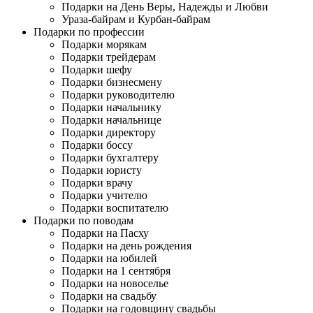
Подарки на День Веры, Надежды и Любви
Ураза-байрам и Курбан-байрам
Подарки по профессии
Подарки морякам
Подарки трейдерам
Подарки шефу
Подарки бизнесмену
Подарки руководителю
Подарки начальнику
Подарки начальнице
Подарки директору
Подарки боссу
Подарки бухгалтеру
Подарки юристу
Подарки врачу
Подарки учителю
Подарки воспитателю
Подарки по поводам
Подарки на Пасху
Подарки на день рождения
Подарки на юбилей
Подарки на 1 сентября
Подарки на новоселье
Подарки на свадьбу
Подарки на годовщину свадьбы