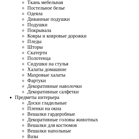
Ткань мебельная
Постельное белье
Одеяла
Диванные подушки
Подушки
Покрывала
Ковры и ковровые дорожки
Пледы
Шторы
Скатерти
Полотенца
Сидушки на стулья
Халаты домашние
Махровые халаты
Фартуки
Декоративные наволочки
Декоративные салфетки
Предметы интерьера
Доски гладильные
Пленки на окна
Вешалки гардеробные
Декоративные головы животных
Вешалки для костюмов
Вешалки напольные
Вазы