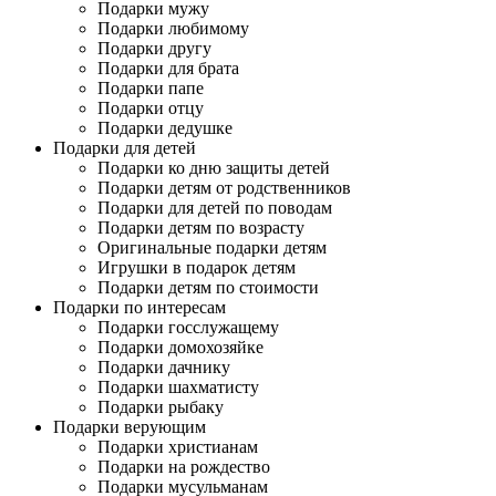
Подарки мужу
Подарки любимому
Подарки другу
Подарки для брата
Подарки папе
Подарки отцу
Подарки дедушке
Подарки для детей
Подарки ко дню защиты детей
Подарки детям от родственников
Подарки для детей по поводам
Подарки детям по возрасту
Оригинальные подарки детям
Игрушки в подарок детям
Подарки детям по стоимости
Подарки по интересам
Подарки госслужащему
Подарки домохозяйке
Подарки дачнику
Подарки шахматисту
Подарки рыбаку
Подарки верующим
Подарки христианам
Подарки на рождество
Подарки мусульманам