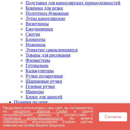
Подставки для канцелярских принадлежностей
Коврики для резки
Полотенца бумажные
Лупы канцелярские
Визитницы
Ежедневники
Скотчи
Блокноты
Ножницы
Этикетки самоклеющиеся
Товары для рисования
Фломастеры
Готовальни
Калькуляторы
Ручки подарочные
Шариковые ручки
Гелевые ручки
Маркеры
Блоки для записей
Подарки по цене
Подарки от 5000 рублей
Продолжая использовать наш сайт, вы соглашаетесь
на
обработку файлов Cookie
и других
Подарки до 5000 рублей
пользовательских данных, в соответствии с
Согласен
Подарки до 3000 рублей
Политикой конфиденциальности
. Вы можете
заблокировать использование Cookies сайтом,
Подарки до 2000 рублей
изменив настройки Вашего браузера.
Подарки до 1000 рублей