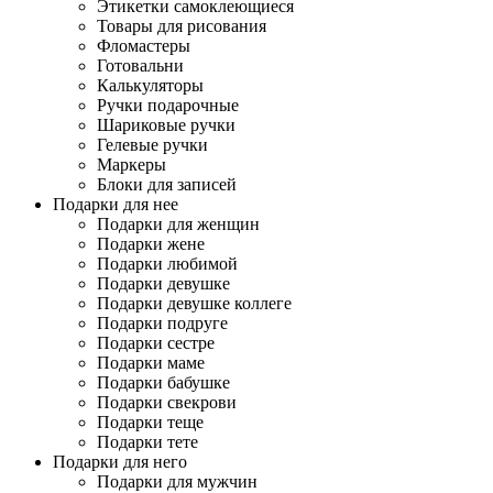
Этикетки самоклеющиеся
Товары для рисования
Фломастеры
Готовальни
Калькуляторы
Ручки подарочные
Шариковые ручки
Гелевые ручки
Маркеры
Блоки для записей
Подарки для нее
Подарки для женщин
Подарки жене
Подарки любимой
Подарки девушке
Подарки девушке коллеге
Подарки подруге
Подарки сестре
Подарки маме
Подарки бабушке
Подарки свекрови
Подарки теще
Подарки тете
Подарки для него
Подарки для мужчин