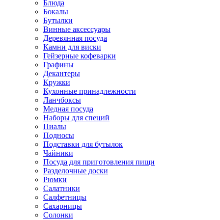
Блюда
Бокалы
Бутылки
Винные аксессуары
Деревянная посуда
Камни для виски
Гейзерные кофеварки
Графины
Декантеры
Кружки
Кухонные принадлежности
Ланчбоксы
Медная посуда
Наборы для специй
Пиалы
Подносы
Подставки для бутылок
Чайники
Посуда для приготовления пищи
Разделочные доски
Рюмки
Салатники
Салфетницы
Сахарницы
Солонки