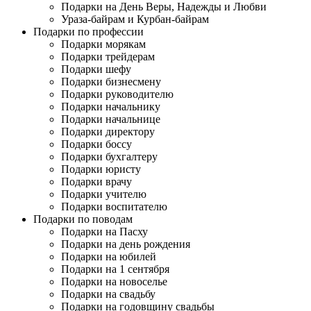
Подарки на День Веры, Надежды и Любви
Ураза-байрам и Курбан-байрам
Подарки по профессии
Подарки морякам
Подарки трейдерам
Подарки шефу
Подарки бизнесмену
Подарки руководителю
Подарки начальнику
Подарки начальнице
Подарки директору
Подарки боссу
Подарки бухгалтеру
Подарки юристу
Подарки врачу
Подарки учителю
Подарки воспитателю
Подарки по поводам
Подарки на Пасху
Подарки на день рождения
Подарки на юбилей
Подарки на 1 сентября
Подарки на новоселье
Подарки на свадьбу
Подарки на годовщину свадьбы