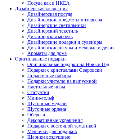
Посуда как в ИКЕА
Дизайнерская коллекция
Дизайнерская посуда
Дизайнерские предметы интерьера
Дизайнерские светильники
Дизайнерский текстиль
Дизайнерская мебель
Дизайнерские подарки и сувениры
Дизайнерские шкуры и меховые изделия
Ароматы для дома
Оригинальные подарки
Оригинальные подарки на Новый Год
Подарки с кристаллами Сваровски
Подарочные наборы
Подарки учителю на выпускной
Настольные игры
Статуэтки
Мини-гольф
Шуточные медали
Шуточные ордена
Обереги
Декоративные украшения
Подарки с восточной тематикой
Мешочки для подарков
Шарики воздушные