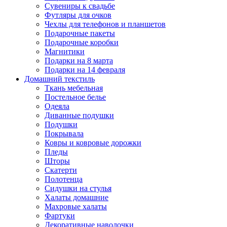
Сувениры к свадьбе
Футляры для очков
Чехлы для телефонов и планшетов
Подарочные пакеты
Подарочные коробки
Магнитики
Подарки на 8 марта
Подарки на 14 февраля
Домашний текстиль
Ткань мебельная
Постельное белье
Одеяла
Диванные подушки
Подушки
Покрывала
Ковры и ковровые дорожки
Пледы
Шторы
Скатерти
Полотенца
Сидушки на стулья
Халаты домашние
Махровые халаты
Фартуки
Декоративные наволочки