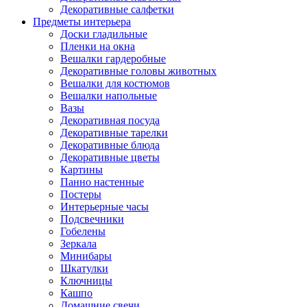
Декоративные салфетки
Предметы интерьера
Доски гладильные
Пленки на окна
Вешалки гардеробные
Декоративные головы животных
Вешалки для костюмов
Вешалки напольные
Вазы
Декоративная посуда
Декоративные тарелки
Декоративные блюда
Декоративные цветы
Картины
Панно настенные
Постеры
Интерьерные часы
Подсвечники
Гобелены
Зеркала
Минибары
Шкатулки
Ключницы
Кашпо
Домашние свечи