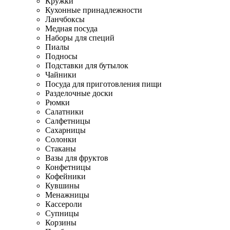
Кружки
Кухонные принадлежности
Ланчбоксы
Медная посуда
Наборы для специй
Пиалы
Подносы
Подставки для бутылок
Чайники
Посуда для приготовления пищи
Разделочные доски
Рюмки
Салатники
Салфетницы
Сахарницы
Солонки
Стаканы
Вазы для фруктов
Конфетницы
Кофейники
Кувшины
Менажницы
Кассероли
Супницы
Корзины