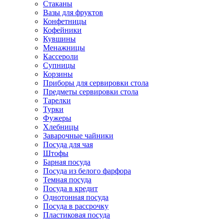
Стаканы
Вазы для фруктов
Конфетницы
Кофейники
Кувшины
Менажницы
Кассероли
Супницы
Корзины
Приборы для сервировки стола
Предметы сервировки стола
Тарелки
Турки
Фужеры
Хлебницы
Заварочные чайники
Посуда для чая
Штофы
Барная посуда
Посуда из белого фарфора
Темная посуда
Посуда в кредит
Однотонная посуда
Посуда в рассрочку
Пластиковая посуда