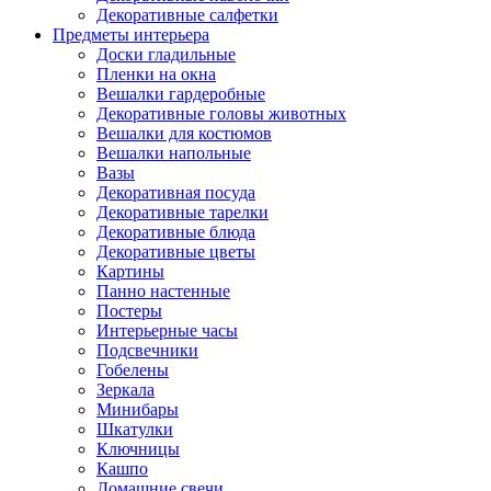
Декоративные салфетки
Предметы интерьера
Доски гладильные
Пленки на окна
Вешалки гардеробные
Декоративные головы животных
Вешалки для костюмов
Вешалки напольные
Вазы
Декоративная посуда
Декоративные тарелки
Декоративные блюда
Декоративные цветы
Картины
Панно настенные
Постеры
Интерьерные часы
Подсвечники
Гобелены
Зеркала
Минибары
Шкатулки
Ключницы
Кашпо
Домашние свечи