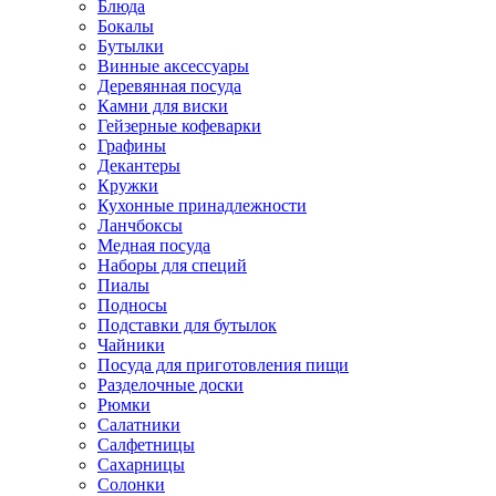
Блюда
Бокалы
Бутылки
Винные аксессуары
Деревянная посуда
Камни для виски
Гейзерные кофеварки
Графины
Декантеры
Кружки
Кухонные принадлежности
Ланчбоксы
Медная посуда
Наборы для специй
Пиалы
Подносы
Подставки для бутылок
Чайники
Посуда для приготовления пищи
Разделочные доски
Рюмки
Салатники
Салфетницы
Сахарницы
Солонки