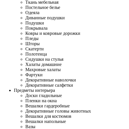
Ткань мебельная
Постельное белье
Одеяла
Диванные подушки
Подушки
Покрывала
Ковры и ковровые дорожки
Пледы
Шторы
Скатерти
Полотенца
Сидушки на стулья
Халаты домашние
Махровые халаты
Фартуки
Декоративные наволочки
Декоративные салфетки
Предметы интерьера
Доски гладильные
Пленки на окна
Вешалки гардеробные
Декоративные головы животных
Вешалки для костюмов
Вешалки напольные
Вазы