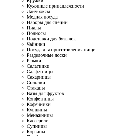
Кружки
Кухонные принадлежности
Ланчбоксы
Медная посуда
Наборы для специй
Пиалы
Подносы
Подставки для бутылок
Чайники
Посуда для приготовления пищи
Разделочные доски
Рюмки
Салатники
Салфетницы
Сахарницы
Солонки
Стаканы
Вазы для фруктов
Конфетницы
Кофейники
Кувшины
Менажницы
Кассероли
Супницы
Корзины