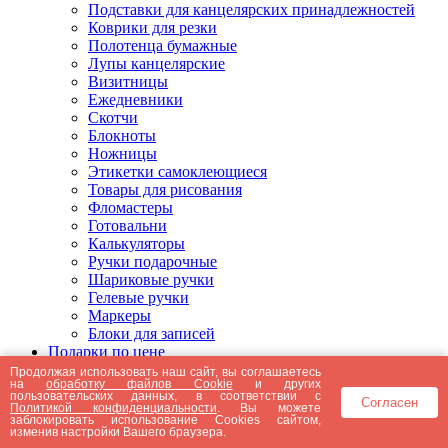
Подставки для канцелярских принадлежностей
Коврики для резки
Полотенца бумажные
Лупы канцелярские
Визитницы
Ежедневники
Скотчи
Блокноты
Ножницы
Этикетки самоклеющиеся
Товары для рисования
Фломастеры
Готовальни
Калькуляторы
Ручки подарочные
Шариковые ручки
Гелевые ручки
Маркеры
Блоки для записей
Подарки по цене
Подарки от 5000 рублей
Продолжая использовать наш сайт, вы соглашаетесь
на
обработку файлов Cookie
и других
Подарки до 5000 рублей
пользовательских данных, в соответствии с
Согласен
Подарки до 3000 рублей
Политикой конфиденциальности
. Вы можете
заблокировать использование Cookies сайтом,
Подарки до 2000 рублей
изменив настройки Вашего браузера.
Подарки до 1000 рублей