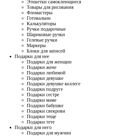
Этикетки самоклеющиеся
Товары для рисования
Фломастеры
Готовальни
Калькуляторы
Ручки подарочные
Шариковые ручки
Гелевые ручки
Маркеры
Блоки для записей
Подарки для нее
Подарки для женщин
Подарки жене
Подарки любимой
Подарки девушке
Подарки девушке коллеге
Подарки подруге
Подарки сестре
Подарки маме
Подарки бабушке
Подарки свекрови
Подарки теще
Подарки тете
Подарки для него
Подарки для мужчин