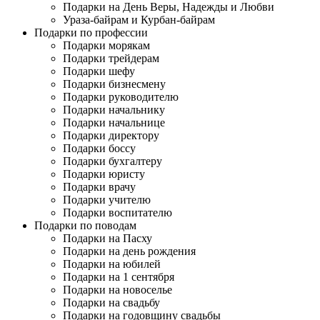
Подарки на День Веры, Надежды и Любви
Ураза-байрам и Курбан-байрам
Подарки по профессии
Подарки морякам
Подарки трейдерам
Подарки шефу
Подарки бизнесмену
Подарки руководителю
Подарки начальнику
Подарки начальнице
Подарки директору
Подарки боссу
Подарки бухгалтеру
Подарки юристу
Подарки врачу
Подарки учителю
Подарки воспитателю
Подарки по поводам
Подарки на Пасху
Подарки на день рождения
Подарки на юбилей
Подарки на 1 сентября
Подарки на новоселье
Подарки на свадьбу
Подарки на годовщину свадьбы