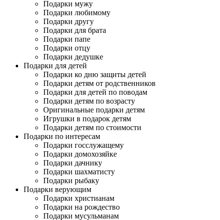
Подарки мужу
Подарки любимому
Подарки другу
Подарки для брата
Подарки папе
Подарки отцу
Подарки дедушке
Подарки для детей
Подарки ко дню защиты детей
Подарки детям от родственников
Подарки для детей по поводам
Подарки детям по возрасту
Оригинальные подарки детям
Игрушки в подарок детям
Подарки детям по стоимости
Подарки по интересам
Подарки госслужащему
Подарки домохозяйке
Подарки дачнику
Подарки шахматисту
Подарки рыбаку
Подарки верующим
Подарки христианам
Подарки на рождество
Подарки мусульманам