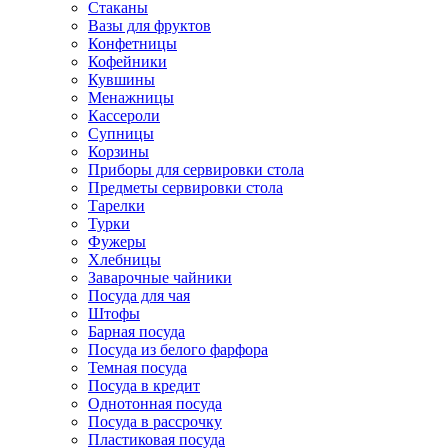
Стаканы
Вазы для фруктов
Конфетницы
Кофейники
Кувшины
Менажницы
Кассероли
Супницы
Корзины
Приборы для сервировки стола
Предметы сервировки стола
Тарелки
Турки
Фужеры
Хлебницы
Заварочные чайники
Посуда для чая
Штофы
Барная посуда
Посуда из белого фарфора
Темная посуда
Посуда в кредит
Однотонная посуда
Посуда в рассрочку
Пластиковая посуда