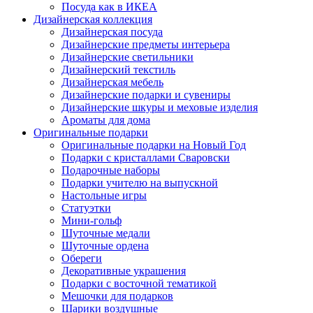
Посуда как в ИКЕА
Дизайнерская коллекция
Дизайнерская посуда
Дизайнерские предметы интерьера
Дизайнерские светильники
Дизайнерский текстиль
Дизайнерская мебель
Дизайнерские подарки и сувениры
Дизайнерские шкуры и меховые изделия
Ароматы для дома
Оригинальные подарки
Оригинальные подарки на Новый Год
Подарки с кристаллами Сваровски
Подарочные наборы
Подарки учителю на выпускной
Настольные игры
Статуэтки
Мини-гольф
Шуточные медали
Шуточные ордена
Обереги
Декоративные украшения
Подарки с восточной тематикой
Мешочки для подарков
Шарики воздушные