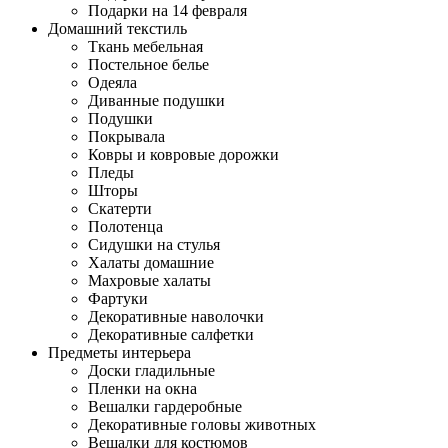
Подарки на 14 февраля
Домашний текстиль
Ткань мебельная
Постельное белье
Одеяла
Диванные подушки
Подушки
Покрывала
Ковры и ковровые дорожки
Пледы
Шторы
Скатерти
Полотенца
Сидушки на стулья
Халаты домашние
Махровые халаты
Фартуки
Декоративные наволочки
Декоративные салфетки
Предметы интерьера
Доски гладильные
Пленки на окна
Вешалки гардеробные
Декоративные головы животных
Вешалки для костюмов