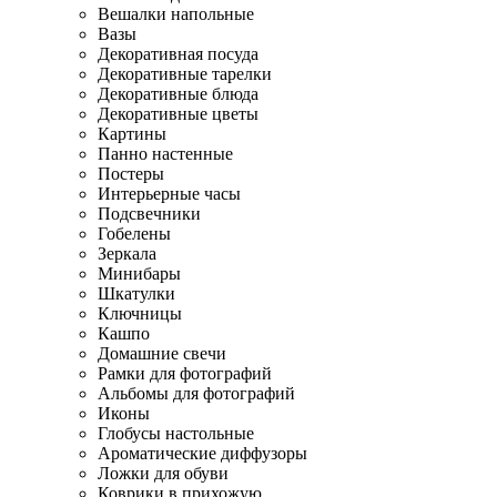
Вешалки напольные
Вазы
Декоративная посуда
Декоративные тарелки
Декоративные блюда
Декоративные цветы
Картины
Панно настенные
Постеры
Интерьерные часы
Подсвечники
Гобелены
Зеркала
Минибары
Шкатулки
Ключницы
Кашпо
Домашние свечи
Рамки для фотографий
Альбомы для фотографий
Иконы
Глобусы настольные
Ароматические диффузоры
Ложки для обуви
Коврики в прихожую